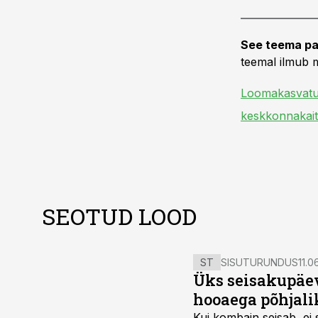
See teema pa
teemal ilmub m
Loomakasvat
keskkonnakai
SEOTUD LOOD
ST
SISUTURUNDUS
11.0
Üks seisakupäev
hooaega põhjali
Kui kombain seisab, ei 