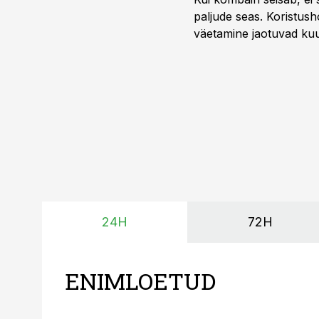
paljude seas. Koristusho
väetamine jaotuvad kuud
ajavahemiku jooksul – 
24H
72H
ENIMLOETUD