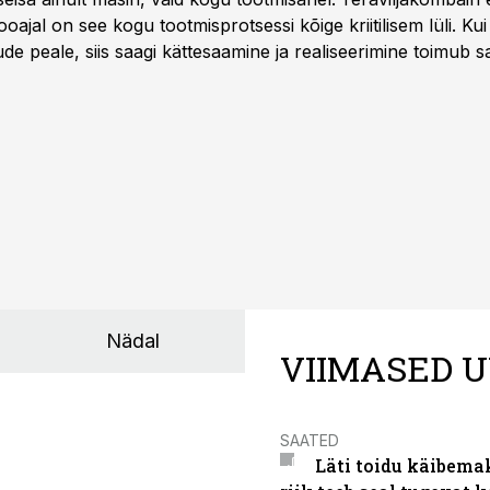
oajal on see kogu tootmisprotsessi kõige kriitilisem lüli. Kui 
e peale, siis saagi kättesaamine ja realiseerimine toimub s
kõigest 2-4 nädalaga.
Nädal
VIIMASED U
SAATED
Läti toidu käibema