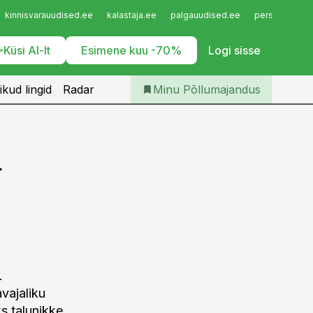
Iseteenindus
kinnisvarauudised.ee
kalastaja.ee
palgauudised.ee
personaliuudi
Telli Põllumajandus
Küsi AI-lt
Esimene kuu -70%
Logi sisse
ikud lingid
Radar
Minu Põllumajandus
u
.
vajaliku
 talunikke,