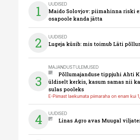
UUDISED
1
Maido Solovjov: piimahinna riski ei
osapoole kanda jätta
UUDISED
2
Lugeja küsib: mis toimub Läti põll
MAJANDUSTULEMUSED
Põllumajanduse tippjuhi Ahti K
3
üldiselt kerkis, kasum samas nii k
sulas pooleks
E-Piimast laekumata piimaraha on enam kui 1,2
UUDISED
4
Linas Agro avas Muugal viljate