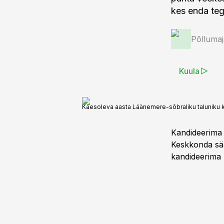
kes enda teg
Põlluma
Kuula
Käesoleva aasta Läänemere-sõbraliku taluniku 
Kandideerima o
Keskkonda sää
kandideerima ku