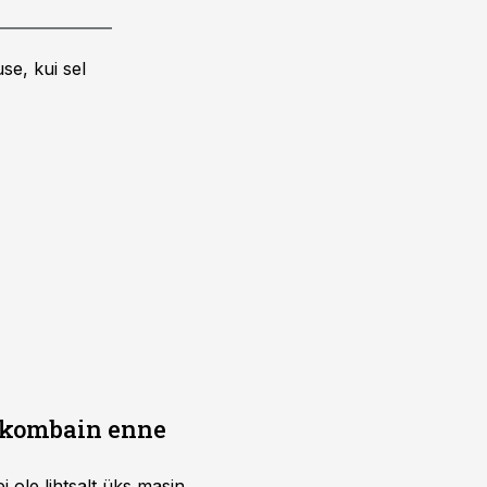
se, kui sel
b kombain enne
i ole lihtsalt üks masin