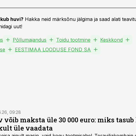
kub huvi?
Hakka neid märksõnu jälgima ja saad alati teavitu
idagi uut!
us
Põllumajandus
Toidu tootmine
Keskkond
tse
EESTIMAA LOODUSE FOND SA
6.26, 09:28
 võib maksta üle 30 000 euro: miks tasu
kult üle vaadata
seisa ainult masin, vaid kogu tootmisahel.
Teraviljakombain e