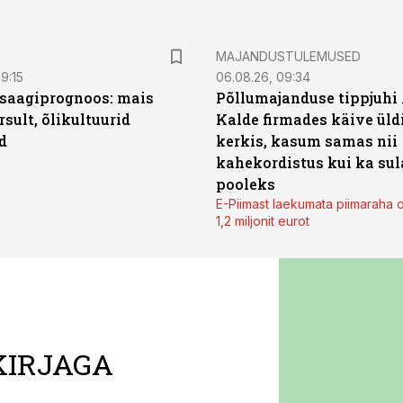
MAJANDUSTULEMUSED
9:15
06.08.26, 09:34
saagiprognoos: mais
Põllumajanduse tippjuhi
rsult, õlikultuurid
Kalde firmades käive üld
d
kerkis, kasum samas nii
kahekordistus kui ka sul
pooleks
E-Piimast laekumata piimaraha 
1,2 miljonit eurot
KIRJAGA