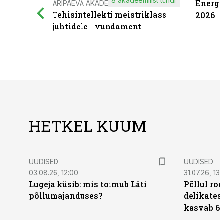
8 akadeemilist tundi
Energ
ÄRIPÄEVA AKADEEMIA
Tehisintellekti meistriklass
2026
juhtidele - vundament
HETKEL KUUM
UUDISED
UUDISED
03.08.26, 12:00
31.07.26, 13
Lugeja küsib: mis toimub Läti
Põllul r
põllumajanduses?
delikates
kasvab 6