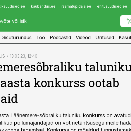
tikauudised.ee
kaubandus.ee
raamatupidaja.ee
ehitusuudised.ee
Infopank
Radar
Sisuturundus
Töö
Podcastid
Videod
Üritused
Kasul
US
13.03.23, 12:40
meresõbraliku talunik
 aasta konkurss ootab
jaid
sta Läänemere-sõbraliku taluniku konkurss on avatud
likud põllumajandajad on võtmetähtsusega meile häda
skkonna tagamisel. Konkurss on mõeldud tunnustamaks