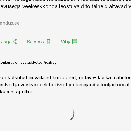
evusega veekeskkonda leostuvaid toitaineid aitavad
jandus.ee
Jaga
Salvesta
Vihja
konkurss on avatud.
Foto:
Pixabay
n kutsutud nii väiksed kui suured, nii tava- kui ka mahetoo
stvad ja veekvaliteeti hoidvaid põllumajandustootjad oodat
ni 9. aprillini.