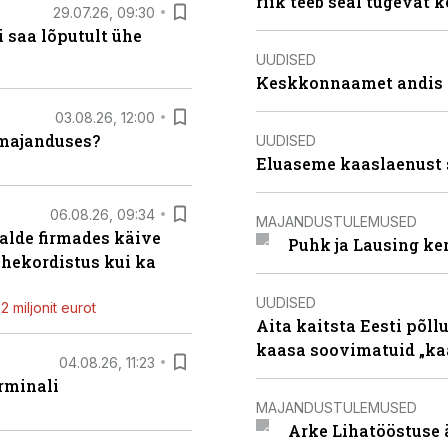
riik teeb seal tugevat k
29.07.26, 09:30
 saa lõputult ühe
UUDISED
Keskkonnaamet andis J
03.08.26, 12:00
umajanduses?
UUDISED
Eluaseme kaaslaenust 
06.08.26, 09:34
MAJANDUSTULEMUSED
alde firmades käive
Puhk ja Lausing ke
ahekordistus kui ka
UUDISED
 miljonit eurot
Aita kaitsta Eesti põllu
kaasa soovimatuid „kaa
04.08.26, 11:23
rminali
MAJANDUSTULEMUSED
Arke Lihatööstuse 