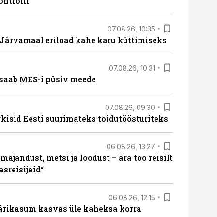
ontrolli
07.08.26, 10:35
ärvamaal eriload kahe karu küttimiseks
07.08.26, 10:31
saab MES-i püsiv meede
07.08.26, 09:30
rkisid Eesti suurimateks toidutöösturiteks
06.08.26, 13:27
majandust, metsi ja loodust – ära too reisilt
sreisijaid“
06.08.26, 12:15
ärikasum kasvas üle kaheksa korra