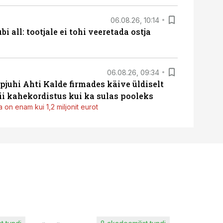
06.08.26, 10:14
i all: tootjale ei tohi veeretada ostja
06.08.26, 09:34
pjuhi Ahti Kalde firmades käive üldiselt
i kahekordistus kui ka sulas pooleks
 on enam kui 1,2 miljonit eurot