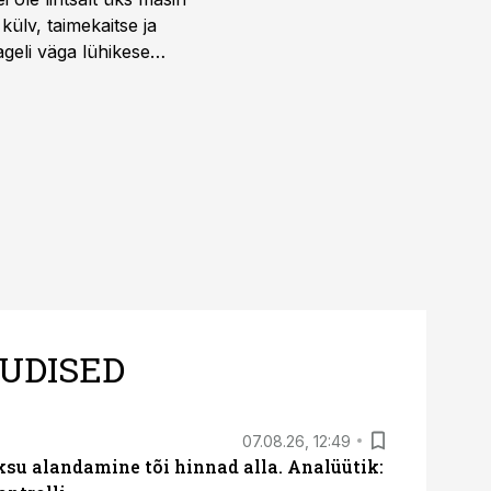
külv, taimekaitse ja
ageli väga lühikese
UDISED
07.08.26, 12:49
ksu alandamine tõi hinnad alla. Analüütik: