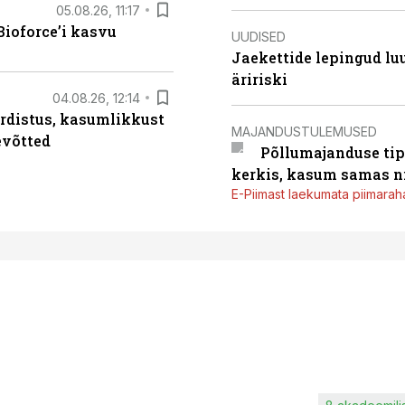
05.08.26, 11:17
ioforce’i kasvu
UUDISED
Jaekettide lepingud luub
äririski
04.08.26, 12:14
rdistus, kasumlikkust
MAJANDUSTULEMUSED
evõtted
Põllumajanduse tip
kerkis, kasum samas ni
E-Piimast laekumata piimaraha