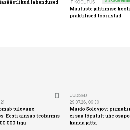
8 akadeemilis
iasäästlikud lahendused
IT KOOLITUS
Muutuste juhtimise kooli
praktilised tööriistad
UUDISED
:21
29.07.26, 09:30
oomab tulevane
Maido Solovjov: piimahi
s: Eesti ainsas teofarmis
ei saa lõputult ühe osapo
00 000 tigu
kanda jätta