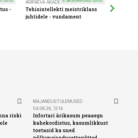
t tundi
8 akadeemilist tundi
ÄRIPÄEVA AKADEEMIA
IT KOOLIT
tus -
Tehisintellekti meistriklass
Muutuste
juhtidele - vundament
praktilis
MAJANDUSTULEMUSED
04.08.26, 12:14
nna riski
Infortari ärikasum peaaegu
ole
kahekordistus, kasumlikkust
toetasid ka uued
põllumajandusettevõtted