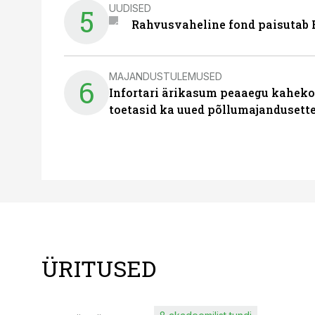
UUDISED
5
Rahvusvaheline fond paisutab B
MAJANDUSTULEMUSED
6
Infortari ärikasum peaaegu kaheko
toetasid ka uued põllumajandusett
ÜRITUSED