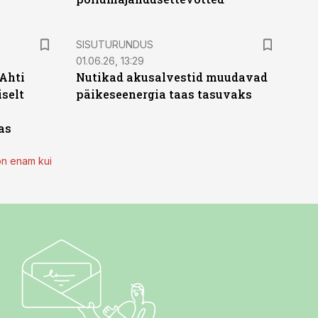
ST
SISUTURUNDUS
01.06.26, 13:29
 Ahti
Nutikad akusalvestid muudavad
iselt
päikeseenergia taas tasuvaks
as
on enam kui