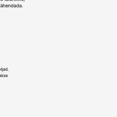
 vähendada.
tjad.
akse