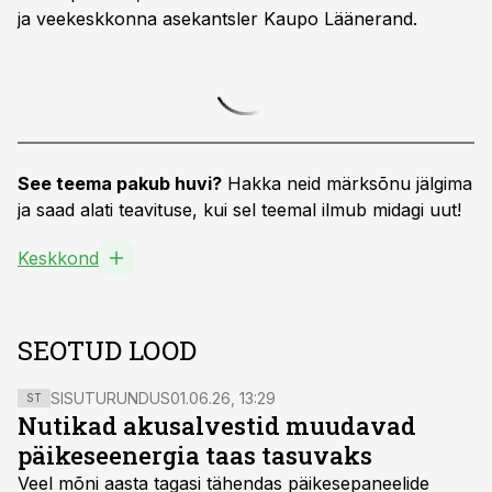
ja veekeskkonna asekantsler Kaupo Läänerand.
See teema pakub huvi?
Hakka neid märksõnu jälgima
ja saad alati teavituse, kui sel teemal ilmub midagi uut!
Keskkond
SEOTUD LOOD
SISUTURUNDUS
01.06.26, 13:29
ST
Nutikad akusalvestid muudavad
päikeseenergia taas tasuvaks
Veel mõni aasta tagasi tähendas päikesepaneelide