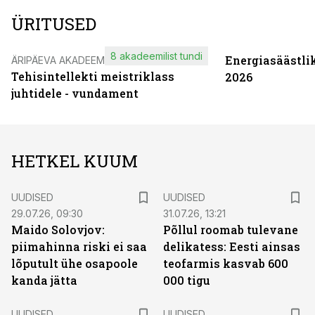
ÜRITUSED
8 akadeemilist tundi
Energiasäästli
ÄRIPÄEVA AKADEEMIA
Tehisintellekti meistriklass
2026
juhtidele - vundament
HETKEL KUUM
UUDISED
UUDISED
29.07.26, 09:30
31.07.26, 13:21
Maido Solovjov:
Põllul roomab tulevane
piimahinna riski ei saa
delikatess: Eesti ainsas
lõputult ühe osapoole
teofarmis kasvab 600
kanda jätta
000 tigu
UUDISED
UUDISED