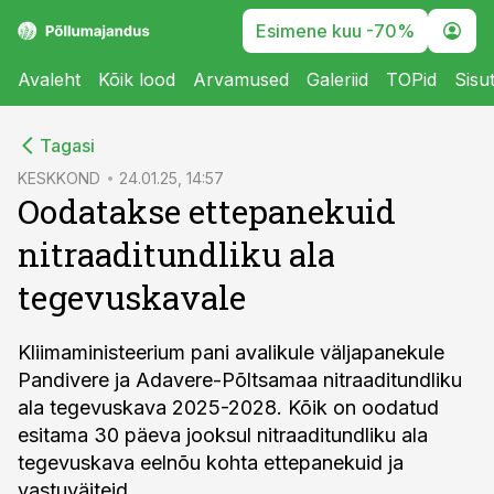
Esimene kuu -70%
Avaleht
Kõik lood
Arvamused
Galeriid
TOPid
Sisu
cebook
Tagasi
Twitter)
KESKKOND
24.01.25, 14:57
Oodatakse ettepanekuid
kedIn
nitraaditundliku ala
ail
tegevuskavale
k
Kliimaministeerium pani avalikule väljapanekule
Pandivere ja Adavere-Põltsamaa nitraaditundliku
ala tegevuskava 2025-2028. Kõik on oodatud
esitama 30 päeva jooksul nitraaditundliku ala
tegevuskava eelnõu kohta ettepanekuid ja
vastuväiteid.