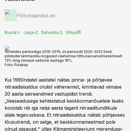
Põllumajandus.ee
Kuula
Jaga
Salvesta
Vihja
Võrreldes perioodiga 2016-2019, on perioodil 2020-2022 Eesti
põldudel lämmastiku kogused väetamise tõttu kasvanud keskmiselt
13% ning viimase seitsme aastaga 16%.
Foto:
Pixabay
Kui 1990ndatel aastatel näitas pinna- ja põhjavee
nitraadisisaldus olulist vähenemist, kinnitavad viimase
20 aasta seireandmed vastupidist trendi.
„Veeseadusega kehtestatud keskkonnanõuetele lisaks
koostab riik iga nelja aasta tagant nitraaditundlikule
alale tegevuskava. Et nitraadisisaldus näitab põhjavees
tõusutrendi, on selge, et keskkonnameetmed pole
olnud piisavad,“ ütles Kliimaministeeriumi merenduse-