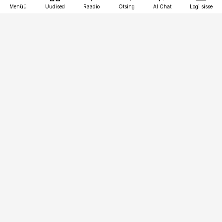
Menüü
Uudised
Raadio
Otsing
AI Chat
Logi sisse
Vana-Lõuna 39/1, 19094 Tallinn
(+372) 667 0111
pollumajandus@pollumajandus.ee
Telli
Reklaam
Firmast
Sisu kasutamisõigused
Ajakirjaniku
eetikakoodeks
Üldtingimused
Privaatsustingimused
Küpsiste poliitika
KKK
Eesti Meediaettevõtete
Eelistuste haldamine
Liit