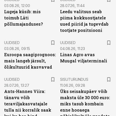
03.08.26, 12:00
28.07.26, 11:44
Lugeja küsib: mis
Leedu valitsus seab
toimub Läti
piima kokkuostjatele
põllumajanduses?
uued piirid ja tugevdab
tootjate positsiooni
UUDISED
UUDISED
03.08.26, 09:15
04.08.26, 11:23
Euroopa saagiprognoos:
Linas Agro avas
mais langeb järsult,
Muugal viljaterminali
õlikultuurid kasvavad
ST
UUDISED
SISUTURUNDUS
28.07.26, 13:27
11.06.26, 09:28
Ants-Hannes Viira:
Üks seisakupäev võib
tänavu võib
maksta üle 30 000 euro:
teraviljakasvatajale
miks tasub kombain
tulla nii korralik saak
enne hooaega