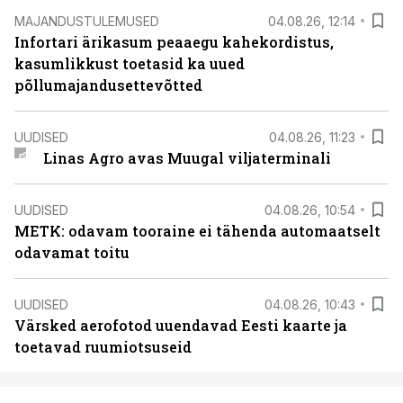
MAJANDUSTULEMUSED
04.08.26, 12:14
Infortari ärikasum peaaegu kahekordistus,
kasumlikkust toetasid ka uued
põllumajandusettevõtted
UUDISED
04.08.26, 11:23
Linas Agro avas Muugal viljaterminali
UUDISED
04.08.26, 10:54
METK: odavam tooraine ei tähenda automaatselt
odavamat toitu
UUDISED
04.08.26, 10:43
Värsked aerofotod uuendavad Eesti kaarte ja
toetavad ruumiotsuseid