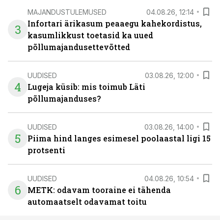
MAJANDUSTULEMUSED
04.08.26, 12:14
Infortari ärikasum peaaegu kahekordistus,
3
kasumlikkust toetasid ka uued
põllumajandusettevõtted
UUDISED
03.08.26, 12:00
4
Lugeja küsib: mis toimub Läti
põllumajanduses?
UUDISED
03.08.26, 14:00
5
Piima hind langes esimesel poolaastal ligi 15
protsenti
UUDISED
04.08.26, 10:54
6
METK: odavam tooraine ei tähenda
automaatselt odavamat toitu