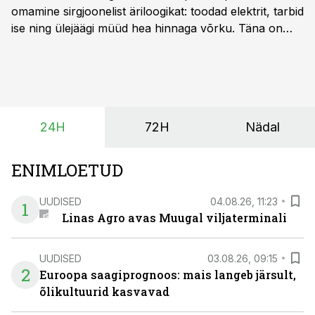
omamine sirgjoonelist äriloogikat: toodad elektrit, tarbid
ise ning ülejäägi müüd hea hinnaga võrku. Täna on
olukord energiaturul muutunud. Taastuvenergia
tootmisvõimsusi on lisandunud omajagu ning
päikeselistel tundidel tekib võrku suur ületootmine, mis
surub börsihinna madalaks või isegi negatiivseks.
Seetõttu on akusalvestid muutumas nii ehitus- kui ka
24H
72H
Nädal
põllumajandusettevõtete jaoks üheks olulisemaks
investeeringuks energialahendustes.
ENIMLOETUD
UUDISED
04.08.26, 11:23
1
Linas Agro avas Muugal viljaterminali
UUDISED
03.08.26, 09:15
2
Euroopa saagiprognoos: mais langeb järsult,
õlikultuurid kasvavad