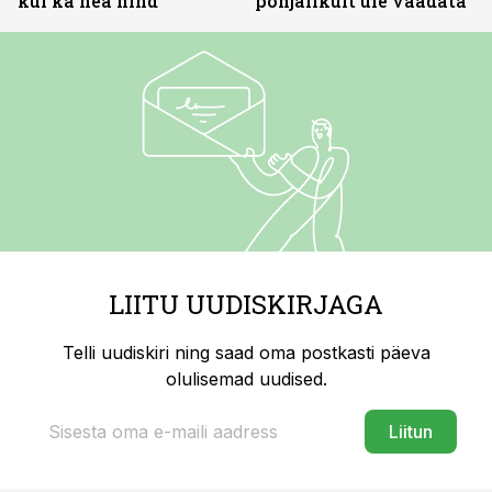
kui ka hea hind
põhjalikult üle vaadata
LIITU UUDISKIRJAGA
Telli uudiskiri ning saad oma postkasti päeva
olulisemad uudised.
Liitun