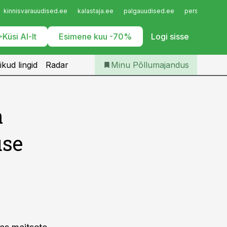
Iseteenindus
kinnisvarauudised.ee
kalastaja.ee
palgauudised.ee
personaliuudi
Telli Põllumajandus
Küsi AI-lt
Esimene kuu -70%
Logi sisse
ikud lingid
Radar
Minu Põllumajandus
a
use