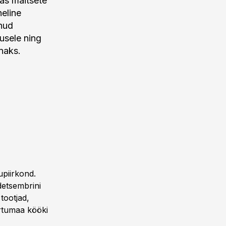
as maitsete
heline
inud
usele ning
naks.
upiirkond.
detsembrini
tootjad,
artumaa kööki