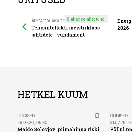
8 akadeemilist tundi
Energ
ÄRIPÄEVA AKADEEMIA
Tehisintellekti meistriklass
2026
juhtidele - vundament
HETKEL KUUM
UUDISED
UUDISED
29.07.26, 09:30
31.07.26, 13
Maido Solovjov: piimahinna riski
Põllul r