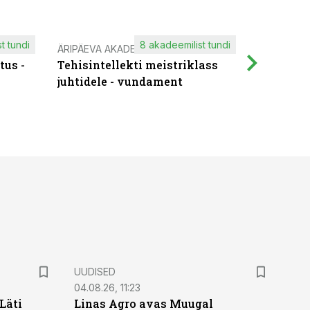
t tundi
8 akadeemilist tundi
ÄRIPÄEVA AKADEEMIA
IT KOOLIT
tus -
Tehisintellekti meistriklass
Muutuste
juhtidele - vundament
praktilis
UUDISED
04.08.26, 11:23
Läti
Linas Agro avas Muugal