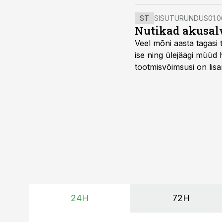
ST
SISUTURUNDUS
01.0
Nutikad akusal
Veel mõni aasta tagasi 
ise ning ülejäägi müüd
tootmisvõimsusi on lisa
surub börsihinna madala
põllumajandusettevõtet
24H
72H