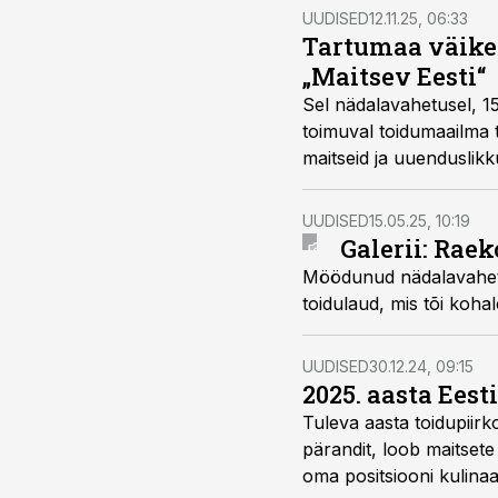
UUDISED
12.11.25, 06:33
Tartumaa väiket
„Maitsev Eesti“
Sel nädalavahetusel, 15
toimuval toidumaailma 
maitseid ja uuenduslikk
varustab toorainetega 
UUDISED
15.05.25, 10:19
Galerii: Rae
Möödunud nädalavahetuse
toidulaud, mis tõi kohal
UUDISED
30.12.24, 09:15
2025. aasta Ees
Tuleva aasta toidupiirk
pärandit, loob maitsete
oma positsiooni kulinaa