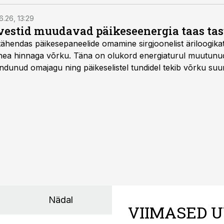
6.26, 13:29
vestid muudavad päikeseenergia taas ta
tähendas päikesepaneelide omamine sirgjoonelist äriloogikat:
 hea hinnaga võrku. Täna on olukord energiaturul muutunu
ndunud omajagu ning päikeselistel tundidel tekib võrku suu
ks või isegi negatiivseks. Seetõttu on akusalvestid muutuma
e jaoks üheks olulisemaks investeeringuks energialahendus
Nädal
VIIMASED U