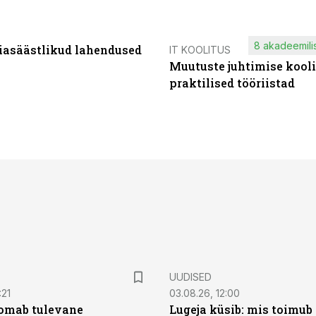
8 akadeemilis
iasäästlikud lahendused
IT KOOLITUS
Muutuste juhtimise kooli
praktilised tööriistad
UUDISED
:21
03.08.26, 12:00
oomab tulevane
Lugeja küsib: mis toimub 