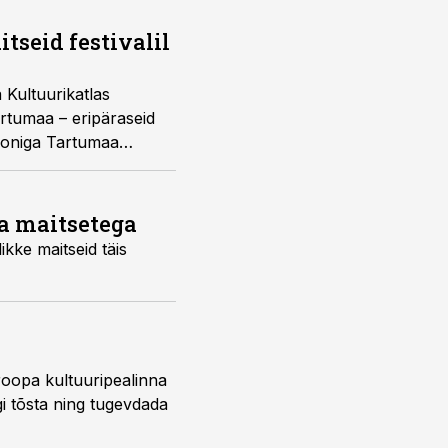
tseid festivalil
 Kultuurikatlas
rtumaa – eripäraseid
iooniga Tartumaa
aa maitsetega
kke maitseid täis
roopa kultuuripealinna
gi tõsta ning tugevdada