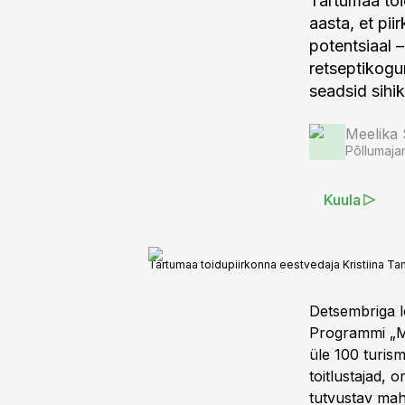
Tartumaa toi
aasta, et pii
potentsiaal 
retseptikogu
seadsid sihi
Meelika
Põllumaja
Kuula
Tartumaa toidupiirkonna eestvedaja Kristiina T
Detsembriga l
Programmi „Ma
üle 100 turism
toitlustajad,
tutvustav mah