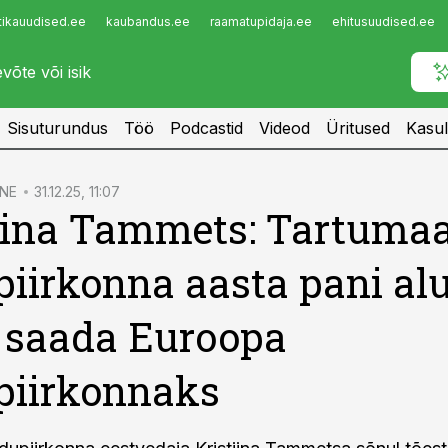
tikauudised.ee
kaubandus.ee
raamatupidaja.ee
ehitusuudised.ee
Infopank
Radar
Sisuturundus
Töö
Podcastid
Videod
Üritused
Kasul
NE
31.12.25, 11:07
iina Tammets: Tartuma
piirkonna aasta pani al
e saada Euroopa
piirkonnaks