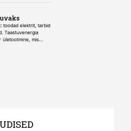
suvaks
 toodad elektrit, tarbid
d. Taastuvenergia
r ületootmine, mis
s nii ehitus- kui ka
tes.
UDISED