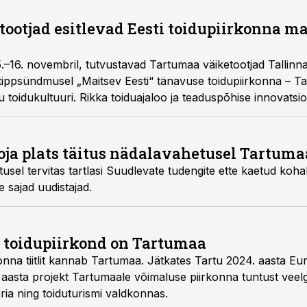
ootjad esitlevad Eesti toidupiirkonna mai
.–16. novembril, tutvustavad Tartumaa väiketootjad Tallinna
tippsündmusel „Maitsev Eesti“ tänavuse toidupiirkonna – Ta
u toidukultuuri. Rikka toiduajaloo ja teaduspõhise innovats
ka Aasta Kokk 2025 ja Aasta Noorkokk 2025 võistlusi.
koja plats täitus nädalavahetusel Tartum
l tervitas tartlasi Suudlevate tudengite ette kaetud kohali
e sajad uudistajad.
ti toidupiirkond on Tartumaa
onna tiitlit kannab Tartumaa. Jätkates Tartu 2024. aasta Eu
 aasta projekt Tartumaale võimaluse piirkonna tuntust veel
ria ning toiduturismi valdkonnas.