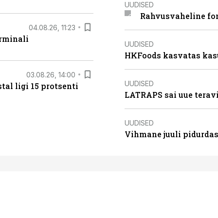
UUDISED
Rahvusvaheline fon
04.08.26, 11:23
rminali
UUDISED
HKFoods kasvatas kas
03.08.26, 14:00
UUDISED
al ligi 15 protsenti
LATRAPS sai uue teravi
UUDISED
Vihmane juuli pidurdas