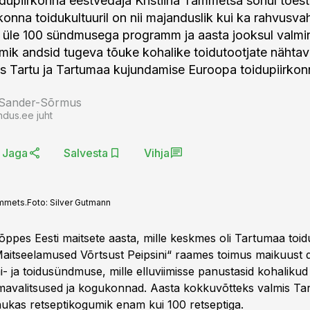
dupiirkonna eestvedaja Kristiina Tammetsa sõnul tõest
rkonna toidukultuuril on nii majanduslik kui ka rahvusva
– üle 100 sündmusega programm ja aasta jooksul valm
mik andsid tugeva tõuke kohalike toidutootjate nähtav
ks Tartu ja Tartumaa kujundamise Euroopa toidupiirkon
 Sander-Sõrmus
ndus.ee juht
Jaga
Salvesta
Vihja
ammets.
Foto:
Silver Gutmann
õppes Eesti maitsete aasta, mille keskmes oli Tartumaa toid
itseelamused Võrtsust Peipsini“ raames toimus maikuust 
i- ja toidusündmuse, mille elluviimisse panustasid kohalikud 
 omavalitsused ja kogukonnad. Aasta kokkuvõtteks valmis T
ukas retseptikogumik enam kui 100 retseptiga.