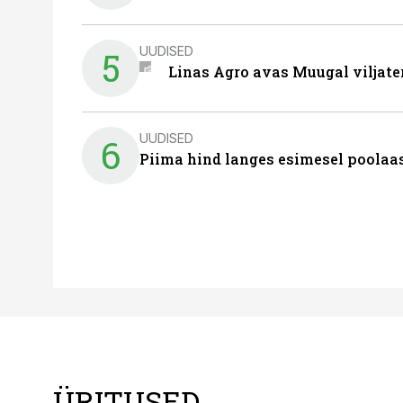
UUDISED
5
Linas Agro avas Muugal viljate
UUDISED
6
Piima hind langes esimesel poolaast
ÜRITUSED