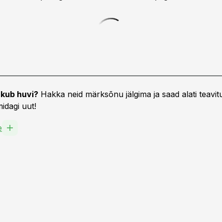
kub huvi?
Hakka neid märksõnu jälgima ja saad alati teavitu
idagi uut!
e