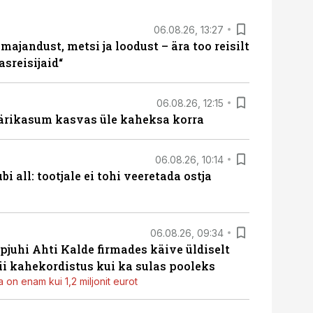
06.08.26, 13:27
majandust, metsi ja loodust – ära too reisilt
sreisijaid“
06.08.26, 12:15
ärikasum kasvas üle kaheksa korra
06.08.26, 10:14
i all: tootjale ei tohi veeretada ostja
06.08.26, 09:34
pjuhi Ahti Kalde firmades käive üldiselt
i kahekordistus kui ka sulas pooleks
 on enam kui 1,2 miljonit eurot