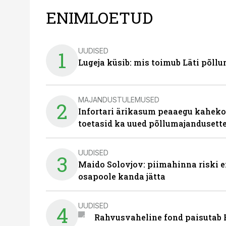
ENIMLOETUD
UUDISED
1
Lugeja küsib: mis toimub Läti põll
MAJANDUSTULEMUSED
2
Infortari ärikasum peaaegu kaheko
toetasid ka uued põllumajandusett
UUDISED
3
Maido Solovjov: piimahinna riski ei
osapoole kanda jätta
UUDISED
4
Rahvusvaheline fond paisutab B