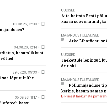
UUDISED
Aita kaitsta Eesti põllu
kaasa soovimatuid „kaa
03.08.26, 12:00
umajanduses?
MAJANDUSTULEMUSED
Arke Lihatööstuse 
04.08.26, 12:14
rdistus, kasumlikkust
UUDISED
evõtted
Jaekettide lepingud luub
äririski
29.07.26, 09:30
 saa lõputult ühe
MAJANDUSTULEMUSED
Põllumajanduse tip
kerkis, kasum samas ni
E-Piimast laekumata piimaraha
05.08.26, 11:17
ioforce’i kasvu