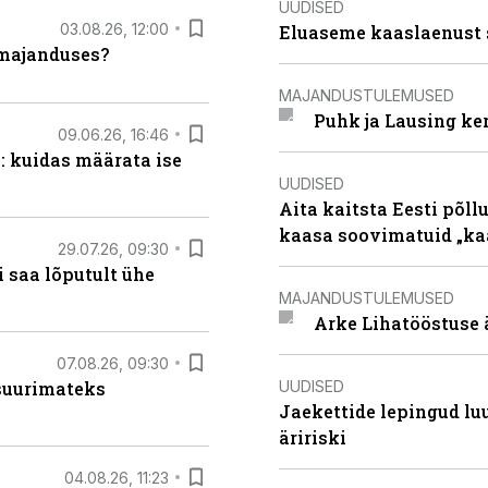
UUDISED
03.08.26, 12:00
Eluaseme kaaslaenust 
umajanduses?
MAJANDUSTULEMUSED
Puhk ja Lausing ke
09.06.26, 16:46
: kuidas määrata ise
UUDISED
Aita kaitsta Eesti põllu
kaasa soovimatuid „kaa
29.07.26, 09:30
 saa lõputult ühe
MAJANDUSTULEMUSED
Arke Lihatööstuse 
07.08.26, 09:30
UUDISED
 suurimateks
Jaekettide lepingud luub
äririski
04.08.26, 11:23