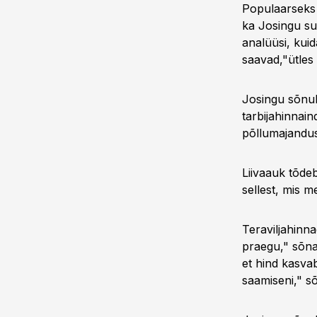
Populaarseks 
ka Josingu su
analüüsi, kui
saavad,"ütles
Josingu sõnul
tarbijahinnain
põllumajandust
Liivaauk tõdeb
sellest, mis m
Teraviljahinn
praegu," sõna
et hind kasvab
saamiseni," sõ