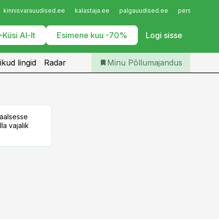
Iseteenindus
kinnisvarauudised.ee
kalastaja.ee
palgauudised.ee
personaliuudi
Telli Põllumajandus
Küsi AI-lt
Esimene kuu -70%
Logi sisse
ikud lingid
Radar
Minu Põllumajandus
taalsesse
la vajalik