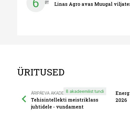
6
Linas Agro avas Muugal viljate
ÜRITUSED
8 akadeemilist tundi
Energ
ÄRIPÄEVA AKADEEMIA
Tehisintellekti meistriklass
2026
juhtidele - vundament