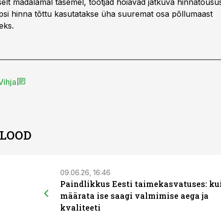
iselt madalamal tasemel, tootjad hoiavad jätkuva hinnatõusu
rapsi hinna tõttu kasutatakse üha suuremat osa põllumaast
eks.
Vihja
 LOOD
09.06.26, 16:46
Paindlikkus Eesti taimekasvatuses: ku
määrata ise saagi valmimise aega ja
kvaliteeti