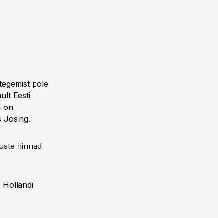
 tegemist pole
ult Eesti
i on
s Josing.
uste hinnad
m Hollandi