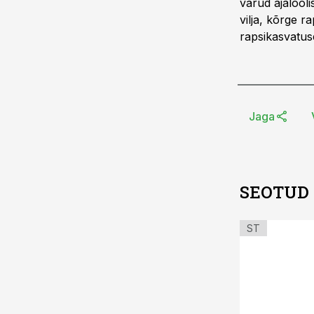
varud ajalool
vilja, kõrge 
rapsikasvatus
Jaga
SEOTUD
ST