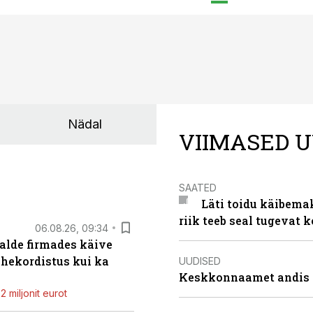
Nädal
VIIMASED U
SAATED
Läti toidu käibema
riik teeb seal tugevat k
06.08.26, 09:34
alde firmades käive
ahekordistus kui ka
UUDISED
Keskkonnaamet andis J
 miljonit eurot