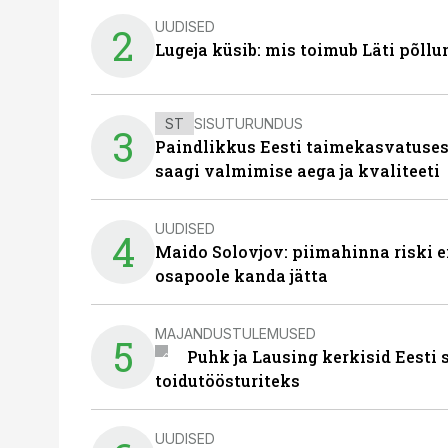
UUDISED
2
Lugeja küsib: mis toimub Läti põll
ST
SISUTURUNDUS
3
Paindlikkus Eesti taimekasvatuses
saagi valmimise aega ja kvaliteeti
UUDISED
4
Maido Solovjov: piimahinna riski ei
osapoole kanda jätta
MAJANDUSTULEMUSED
5
Puhk ja Lausing kerkisid Eesti
toidutöösturiteks
UUDISED