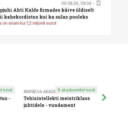
06.08.26, 09:34
pjuhi Ahti Kalde firmades käive üldiselt
i kahekordistus kui ka sulas pooleks
 on enam kui 1,2 miljonit eurot
t tundi
8 akadeemilist tundi
ÄRIPÄEVA AKADEEMIA
IT KOOLIT
tus -
Tehisintellekti meistriklass
Muutuste
juhtidele - vundament
praktilis