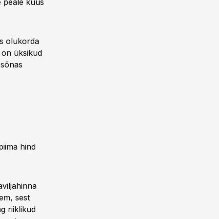
e peale kuus
s olukorda
 on üksikud
" sõnas
rpiima hind
viljahinna
gem, sest
 riiklikud