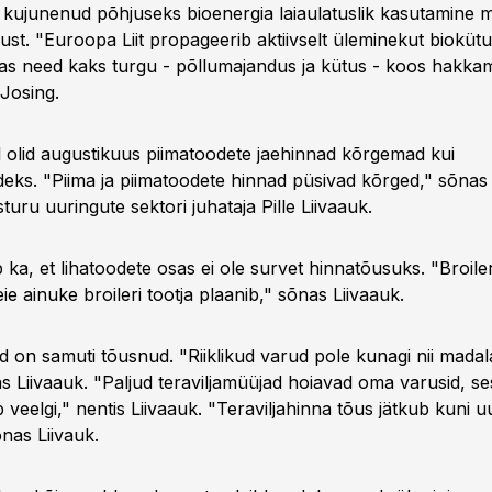
kujunenud põhjuseks bioenergia laiaulatuslik kasutamine 
ust. "Euroopa Liit propageerib aktiivselt üleminekut bioküt
das need kaks turgu - põllumajandus ja kütus - koos hakka
 Josing.
 olid augustikuus piimatoodete jaehinnad kõrgemad kui
deks. "Piima ja piimatoodete hinnad püsivad kõrged," sõnas i
uru uuringute sektori juhataja Pille Liivaauk.
 ka, et lihatoodete osas ei ole survet hinnatõusuks. "Broile
eie ainuke broileri tootja plaanib," sõnas Liivaauk.
ad on samuti tõusnud. "Riiklikud varud pole kunagi nii madal
s Liivaauk. "Paljud teraviljamüüjad hoiavad oma varusid, se
 veelgi," nentis Liivaauk. "Teraviljahinna tõus jätkub kuni u
nas Liivauk.