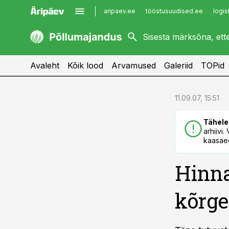
aripaev.ee
tööstusuudised.ee
logis
kaubandus.ee
imelineajalugu.ee
kinnisvarauudised.ee
imelineteadus.ee
Avaleht
Kõik lood
Arvamused
Galeriid
TOPid
cebook
cebook
11.09.07, 15:51
Twitter)
Twitter)
Tähele
kedIn
kedIn
arhiivi
kaasaeg
ail
ail
Hinna
k
k
kõrge