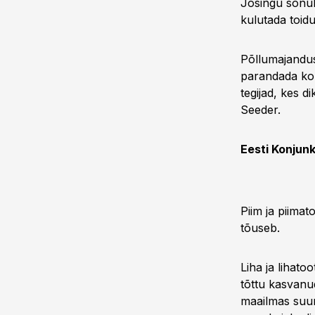
Josingu sõnul
kulutada toidu
Põllumajandus
parandada kon
tegijad, kes d
Seeder.
Eesti Konjunk
Piim ja piimat
tõuseb.
Liha ja lihat
tõttu kasvanud
maailmas suur 