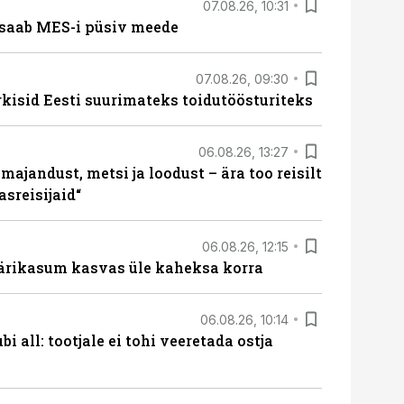
07.08.26, 10:31
saab MES-i püsiv meede
07.08.26, 09:30
rkisid Eesti suurimateks toidutöösturiteks
06.08.26, 13:27
majandust, metsi ja loodust – ära too reisilt
sreisijaid“
06.08.26, 12:15
ärikasum kasvas üle kaheksa korra
06.08.26, 10:14
i all: tootjale ei tohi veeretada ostja