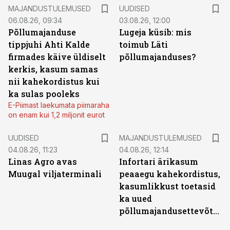
MAJANDUSTULEMUSED
UUDISED
06.08.26, 09:34
03.08.26, 12:00
Põllumajanduse
Lugeja küsib: mis
tippjuhi Ahti Kalde
toimub Läti
firmades käive üldiselt
põllumajanduses?
kerkis, kasum samas
nii kahekordistus kui
ka sulas pooleks
E-Piimast laekumata piimaraha
on enam kui 1,2 miljonit eurot
UUDISED
MAJANDUSTULEMUSED
04.08.26, 11:23
04.08.26, 12:14
Linas Agro avas
Infortari ärikasum
Muugal viljaterminali
peaaegu kahekordistus,
kasumlikkust toetasid
ka uued
põllumajandusettevõtted