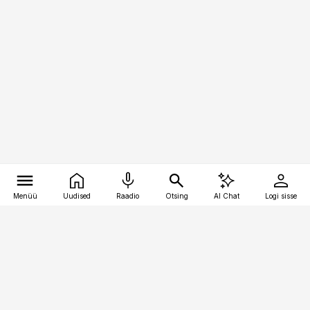
Menüü
Uudised
Raadio
Otsing
AI Chat
Logi sisse
Vana-Lõuna 39/1, 19094 Tallinn
(+372) 667 0111
pollumajandus@pollumajandus.ee