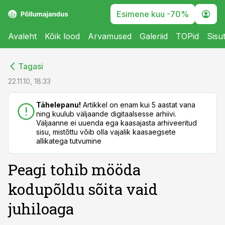
Esimene kuu -70%
Avaleht
Kõik lood
Arvamused
Galeriid
TOPid
Sisu
cebook
cebook
Tagasi
Twitter)
Twitter)
22.11.10, 18:33
kedIn
kedIn
Tähelepanu!
Artikkel on enam kui 5 aastat vana
ning kuulub väljaande digitaalsesse arhiivi.
ail
ail
Väljaanne ei uuenda ega kaasajasta arhiveeritud
sisu, mistõttu võib olla vajalik kaasaegsete
k
k
allikatega tutvumine
Peagi tohib mööda
kodupõldu sõita vaid
juhiloaga