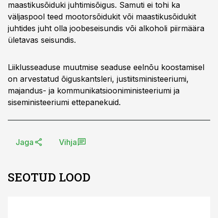
maastikusõiduki juhtimisõigus. Samuti ei tohi ka
väljaspool teed mootorsõidukit või maastikusõidukit
juhtides juht olla joobeseisundis või alkoholi piirmäära
ületavas seisundis.
Liiklusseaduse muutmise seaduse eelnõu koostamisel
on arvestatud õiguskantsleri, justiitsministeeriumi,
majandus- ja kommunikatsiooniministeeriumi ja
siseministeeriumi ettepanekuid.
Jaga
Vihja
SEOTUD LOOD
ST