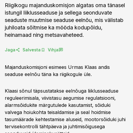
Riigikogu majanduskomisjon algatas oma tänasel
istungil liiklusseaduse ja sellega seonduvate
seaduste muutmise seaduse eelnõu, mis välistab
juhiloata sõitmise ka mööda kodupõldu,
heinamaad ning metsavaheteed.
Jaga
Salvesta
Vihja
Majanduskomisjoni esimees Urmas Klaas andis
seaduse eelnõu täna ka riigikogule üle.
Klaasi sõnul täpsustatakse eelnõuga liiklusseaduse
reguleerimisala, viivistasu aegumise regulatsiooni,
alarmsõidukite märgutulede kasutamist, sõiduki
valvega hoiukohta teisaldamise ja seal hoidmise
tasumäärade kehtestamise aluseid, mootorsõiduki juhi
tervisekontrolli tähtpäeva ja juhtimisõigusega