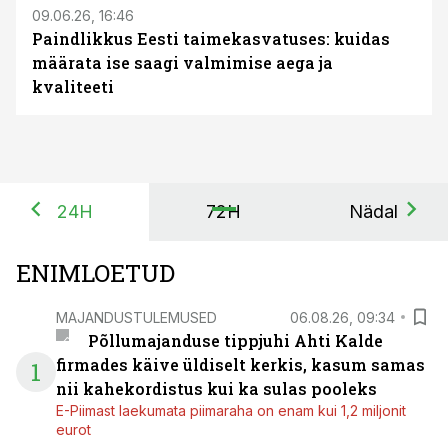
09.06.26, 16:46
Paindlikkus Eesti taimekasvatuses: kuidas
määrata ise saagi valmimise aega ja
kvaliteeti
24H
72H
Nädal
ENIMLOETUD
MAJANDUSTULEMUSED
06.08.26, 09:34
Põllumajanduse tippjuhi Ahti Kalde
firmades käive üldiselt kerkis, kasum samas
1
nii kahekordistus kui ka sulas pooleks
E-Piimast laekumata piimaraha on enam kui 1,2 miljonit
eurot