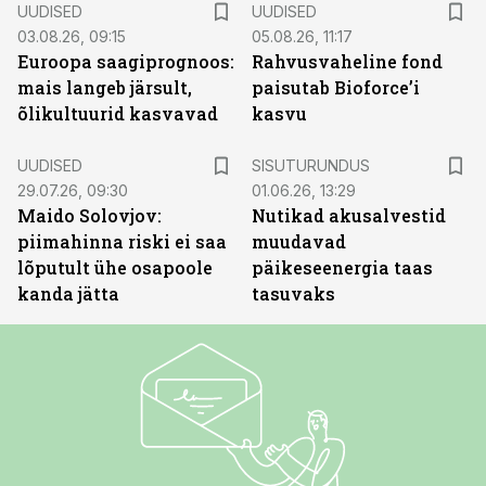
UUDISED
UUDISED
03.08.26, 09:15
05.08.26, 11:17
Euroopa saagiprognoos:
Rahvusvaheline fond
mais langeb järsult,
paisutab Bioforce’i
õlikultuurid kasvavad
kasvu
ST
UUDISED
SISUTURUNDUS
29.07.26, 09:30
01.06.26, 13:29
Maido Solovjov:
Nutikad akusalvestid
piimahinna riski ei saa
muudavad
lõputult ühe osapoole
päikeseenergia taas
kanda jätta
tasuvaks