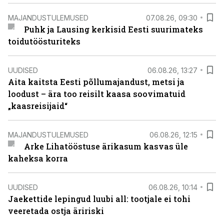
MAJANDUSTULEMUSED
07.08.26, 09:30
Puhk ja Lausing kerkisid Eesti suurimateks
toidutöösturiteks
UUDISED
06.08.26, 13:27
Aita kaitsta Eesti põllumajandust, metsi ja
loodust – ära too reisilt kaasa soovimatuid
„kaasreisijaid“
MAJANDUSTULEMUSED
06.08.26, 12:15
Arke Lihatööstuse ärikasum kasvas üle
kaheksa korra
UUDISED
06.08.26, 10:14
Jaekettide lepingud luubi all: tootjale ei tohi
veeretada ostja äririski