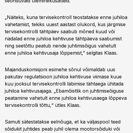
seonduvaid üleminekusätteid.
„Näiteks, kuna tervisekontroll teostatakse enne juhiloa
vahetamist, tekiks uuest aastast olukord, kus järgmise
tervisekontrolli tähtpäev saabub mõned kuud või
nädalad enne juhiloa kehtivuse tähtpäeva saabumist
ning seetõttu peatub nende juhtimisõigus vahetult
enne juhiloa kehtivusaja lõppemist,” selgitas Klaas.
Majanduskomisjoni esimehe sõnul võimaldab uus
pakutav regulatsioon juhiloa kehtivuse viimase kuue
kuu jooksul tervisekontrolli läbimise tähtaega ühitada
juhiloa kehtivusajaga. „Ebamõistlik on juhtimiseõiguse
peatamine vahetult enne juhiloa kehtivusaega lõppeva
tervisekontrolli tõttu,“ ütles Klaas.
Samuti sätestatakse eelnõuga, et ka väljaspool teed
sõidukit juhtides peab juhil olema mootorsõiduki või