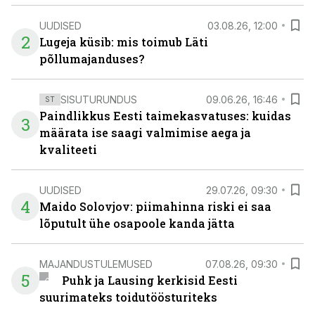
UUDISED
03.08.26, 12:00
2
Lugeja küsib: mis toimub Läti
põllumajanduses?
SISUTURUNDUS
09.06.26, 16:46
ST
Paindlikkus Eesti taimekasvatuses: kuidas
3
määrata ise saagi valmimise aega ja
kvaliteeti
UUDISED
29.07.26, 09:30
4
Maido Solovjov: piimahinna riski ei saa
lõputult ühe osapoole kanda jätta
MAJANDUSTULEMUSED
07.08.26, 09:30
5
Puhk ja Lausing kerkisid Eesti
suurimateks toidutöösturiteks