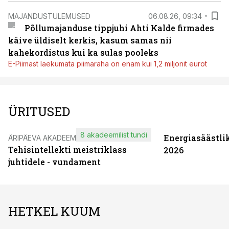
MAJANDUSTULEMUSED
06.08.26, 09:34
Põllumajanduse tippjuhi Ahti Kalde firmades
käive üldiselt kerkis, kasum samas nii
kahekordistus kui ka sulas pooleks
E-Piimast laekumata piimaraha on enam kui 1,2 miljonit eurot
ÜRITUSED
8 akadeemilist tundi
Energiasäästli
ÄRIPÄEVA AKADEEMIA
Tehisintellekti meistriklass
2026
juhtidele - vundament
HETKEL KUUM