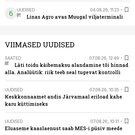
UUDISED
04.08.26, 11:23
6
Linas Agro avas Muugal viljaterminali
VIIMASED UUDISED
SAATED
07.08.26, 12:49
Läti toidu käibemaksu alandamine tõi hinnad
alla. Analüütik: riik teeb seal tugevat kontrolli
UUDISED
07.08.26, 10:35
Keskkonnaamet andis Järvamaal eriload kahe
karu küttimiseks
UUDISED
07.08.26, 10:31
Eluaseme kaaslaenust saab MES-i püsiv meede