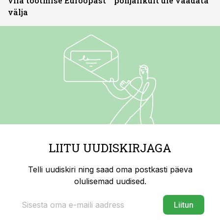
viia tootmise Euroopast
põhjalikult üle vaadata
välja
LIITU UUDISKIRJAGA
Telli uudiskiri ning saad oma postkasti päeva
olulisemad uudised.
Liitun