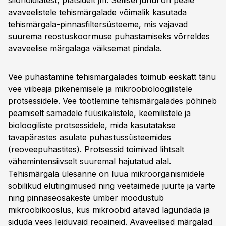
silohoidlatest, platsidelt jm. Sellisel juhul on peale
avaveelistele tehismärgalade võimalik kasutada
tehismärgala-pinnasfiltersüsteeme, mis vajavad
suurema reostuskoormuse puhastamiseks võrreldes
avaveelise märgalaga väiksemat pindala.
Vee puhastamine tehismärgalades toimub eeskätt tänu
vee viibeaja pikenemisele ja mikroobioloogilistele
protsessidele. Vee töötlemine tehismärgalades põhineb
peamiselt samadele füüsikalistele, keemilistele ja
bioloogiliste protsessidele, mida kasutatakse
tavapärastes asulate puhastussüsteemides
(reoveepuhastites). Protsessid toimivad lihtsalt
vähemintensiivselt suuremal hajutatud alal.
Tehismärgala ülesanne on luua mikroorganismidele
sobilikud elutingimused ning veetaimede juurte ja varte
ning pinnaseosakeste ümber moodustub
mikroobikooslus, kus mikroobid aitavad lagundada ja
siduda vees leiduvaid reoaineid. Avaveelised märgalad