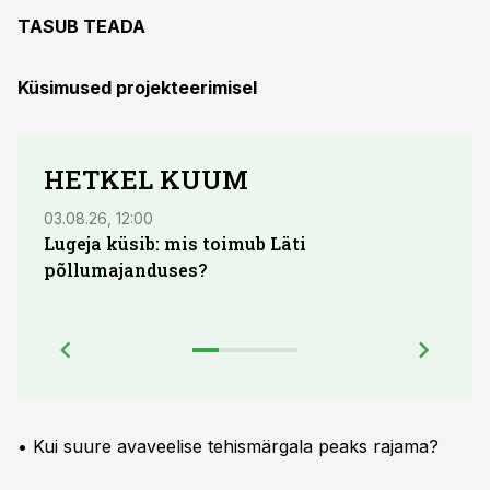
TASUB TEADA
Küsimused projekteerimisel
HETKEL KUUM
03.08.26, 12:00
04.08.
Lugeja küsib: mis toimub Läti
põllumajanduses?
• Kui suure avaveelise tehismärgala peaks rajama?