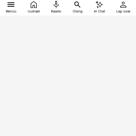
Menüü
Uudised
Raadio
Otsing
AI Chat
Logi sisse
Vana-Lõuna 39/1, 19094 Tallinn
(+372) 667 0111
pollumajandus@pollumajandus.ee
Telli
Reklaam
Firmast
Sisu kasutamisõigused
Ajakirjaniku
eetikakoodeks
Üldtingimused
Privaatsustingimused
Küpsiste poliitika
KKK
Eesti Meediaettevõtete
Eelistuste haldamine
Liit