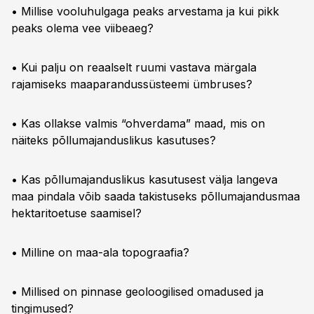
• Millise vooluhulgaga peaks arvestama ja kui pikk
peaks olema vee viibeaeg?
• Kui palju on reaalselt ruumi vastava märgala
rajamiseks maaparandussüsteemi ümbruses?
• Kas ollakse valmis “ohverdama” maad, mis on
näiteks põllumajanduslikus kasutuses?
• Kas põllumajanduslikus kasutusest välja langeva
maa pindala võib saada takistuseks põllumajandusmaa
hektaritoetuse saamisel?
• Milline on maa-ala topograafia?
• Millised on pinnase geoloogilised omadused ja
tingimused?