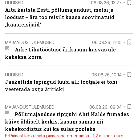
UUDISED
06.08.26, 13:27
Aita kaitsta Eesti põllumajandust, metsi ja
loodust – ära too reisilt kaasa soovimatuid
„kaasreisijaid“
MAJANDUSTULEMUSED
06.08.26, 12:15
Arke Lihatööstuse ärikasum kasvas üle
kaheksa korra
UUDISED
06.08.26, 10:14
Jaekettide lepingud luubi all: tootjale ei tohi
veeretada ostja äririski
MAJANDUSTULEMUSED
06.08.26, 09:34
Põllumajanduse tippjuhi Ahti Kalde firmades
käive üldiselt kerkis, kasum samas nii
kahekordistus kui ka sulas pooleks
E-Piimast laekumata piimaraha on enam kui 1,2 miljonit eurot