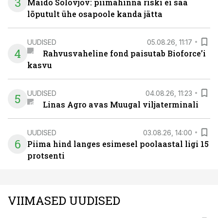
3
Maido Solovjov: piimahinna riski ei saa
lõputult ühe osapoole kanda jätta
UUDISED
05.08.26, 11:17
4
Rahvusvaheline fond paisutab Bioforce’i
kasvu
UUDISED
04.08.26, 11:23
5
Linas Agro avas Muugal viljaterminali
UUDISED
03.08.26, 14:00
6
Piima hind langes esimesel poolaastal ligi 15
protsenti
VIIMASED UUDISED