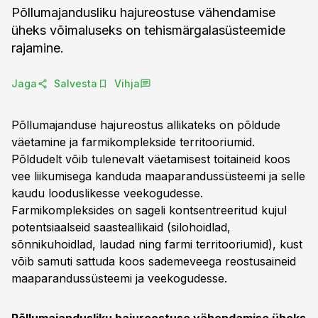
Põllumajandusliku hajureostuse vähendamise
üheks võimaluseks on tehismärgalasüsteemide
rajamine.
Jaga
Salvesta
Vihja
Põllumajanduse hajureostus allikateks on põldude
väetamine ja farmikomplekside territooriumid.
Põldudelt võib tulenevalt väetamisest toitaineid koos
vee liikumisega kanduda maaparandussüsteemi ja selle
kaudu looduslikesse veekogudesse.
Farmikompleksides on sageli kontsentreeritud kujul
potentsiaalseid saasteallikaid (silohoidlad,
sõnnikuhoidlad, laudad ning farmi territooriumid), kust
võib samuti sattuda koos sademeveega reostusaineid
maaparandussüsteemi ja veekogudesse.