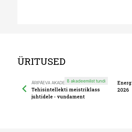
ÜRITUSED
8 akadeemilist tundi
Energ
ÄRIPÄEVA AKADEEMIA
Tehisintellekti meistriklass
2026
juhtidele - vundament