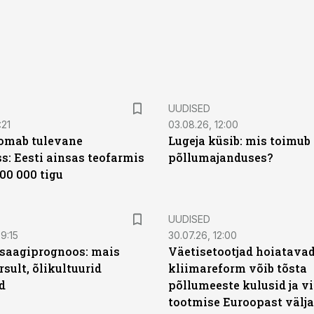
UUDISED
:21
03.08.26, 12:00
oomab tulevane
Lugeja küsib: mis toimub 
s: Eesti ainsas teofarmis
põllumajanduses?
00 000 tigu
UUDISED
9:15
30.07.26, 12:00
saagiprognoos: mais
Väetisetootjad hoiatavad
rsult, õlikultuurid
kliimareform võib tõsta
d
põllumeeste kulusid ja vi
tootmise Euroopast välja