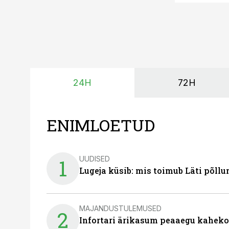
24H
72H
ENIMLOETUD
UUDISED
1
Lugeja küsib: mis toimub Läti põll
MAJANDUSTULEMUSED
2
Infortari ärikasum peaaegu kaheko