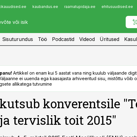
tikauudised.ee
kaubandus.ee
raamatupidaja.ee
ehitusuudised.ee
Infopank
Radar
Sisuturundus
Töö
Podcastid
Videod
Üritused
Kasul
panu!
Artikkel on enam kui 5 aastat vana ning kuulub väljaande digi
. Väljaanne ei uuenda ega kaasajasta arhiveeritud sisu, mistõttu võib ol
sete allikatega tutvumine
utsub konverentsile "T
a tervislik toit 2015"