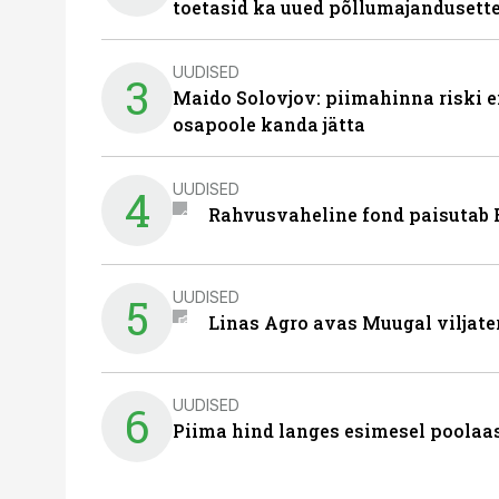
toetasid ka uued põllumajandusett
UUDISED
3
Maido Solovjov: piimahinna riski ei
osapoole kanda jätta
UUDISED
4
Rahvusvaheline fond paisutab B
UUDISED
5
Linas Agro avas Muugal viljate
UUDISED
6
Piima hind langes esimesel poolaast