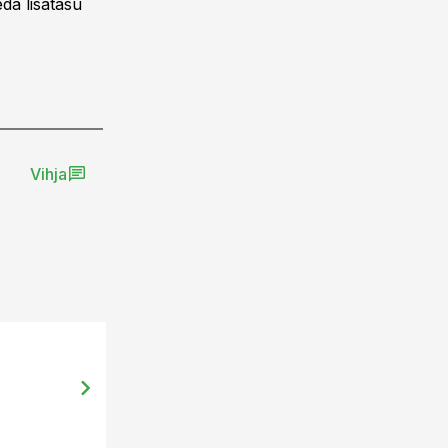
eda lisatasu
Vihja