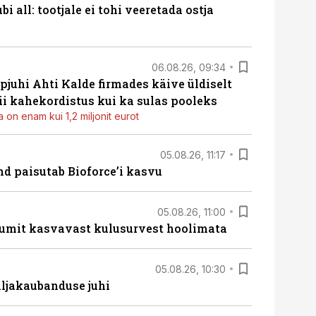
i all: tootjale ei tohi veeretada ostja
06.08.26, 09:34
pjuhi Ahti Kalde firmades käive üldiselt
i kahekordistus kui ka sulas pooleks
 on enam kui 1,2 miljonit eurot
05.08.26, 11:17
d paisutab Bioforce’i kasvu
05.08.26, 11:00
umit kasvavast kulusurvest hoolimata
05.08.26, 10:30
ljakaubanduse juhi