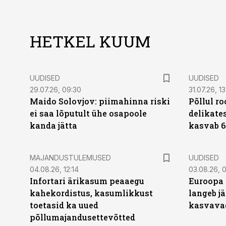
HETKEL KUUM
UUDISED
UUDISED
29.07.26, 09:30
31.07.26, 13
Maido Solovjov: piimahinna riski
Põllul r
ei saa lõputult ühe osapoole
delikates
kanda jätta
kasvab 6
MAJANDUSTULEMUSED
UUDISED
04.08.26, 12:14
03.08.26, 0
Infortari ärikasum peaaegu
Euroopa 
kahekordistus, kasumlikkust
langeb jä
toetasid ka uued
kasvava
põllumajandusettevõtted