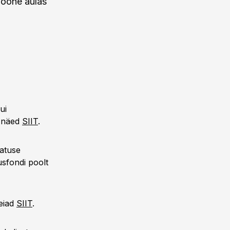
hoone aulas
ui
i näed
SIIT
.
vatuse
sfondi poolt
eiad
SIIT
.