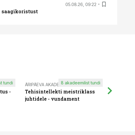
05.08.26, 09:22
 saagikoristust
t tundi
8 akadeemilist tundi
ÄRIPÄEVA AKADEEMIA
IT KOOLIT
tus -
Tehisintellekti meistriklass
Muutuste
juhtidele - vundament
praktilis