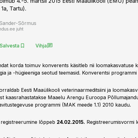
oimub 4.-5. märtsil 2015 Eesti Maaülikooli (EMU) pea
1a, Tartu).
 Sander-Sõrmus
ndus.ee juht
Salvesta
Vihja
dat korda toimuv konverents käsitleb nii loomakasvatuse k
gia ja -hügieeniga seotud teemasid. Konverentsi programm
orraldab Eesti Maaülikooli veterinaarmeditsiini ja loomakas
itust kaasrahastatakse Maaelu Arengu Euroopa Põllumajandu
teavitustegevuse programmi (MAK meede 1.1) 2010 kaudu.
 registreerumine lõppeb
24.02.2015.
Registreerumisvormi l