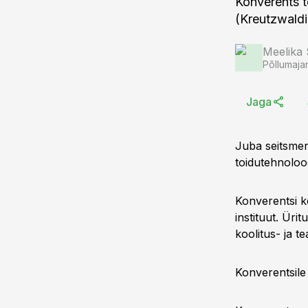
Konverents t
(Kreutzwaldi 
Meelika
Põllumaja
Jaga
Juba seitsmen
toidutehnoloo
Konverentsi k
instituut. Ür
koolitus- ja 
Konverentsile