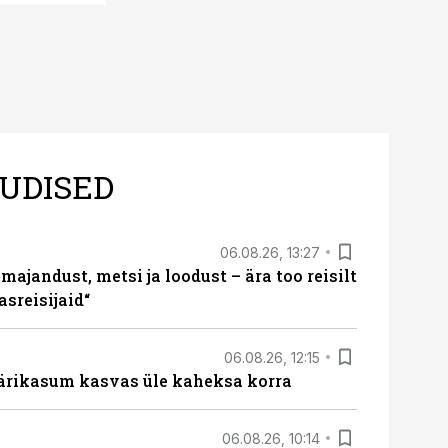
UDISED
06.08.26, 13:27
majandust, metsi ja loodust – ära too reisilt
sreisijaid“
06.08.26, 12:15
ärikasum kasvas üle kaheksa korra
06.08.26, 10:14