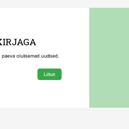
KIRJAGA
ti päeva olulisemad uudised.
Liitun