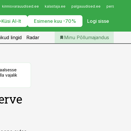
Iseteenindus
kinnisvarauudised.ee
kalastaja.ee
palgauudised.ee
personaliuudi
Telli Põllumajandus
Küsi AI-lt
Esimene kuu -70%
Logi sisse
ikud lingid
Radar
Minu Põllumajandus
taalsesse
la vajalik
erve