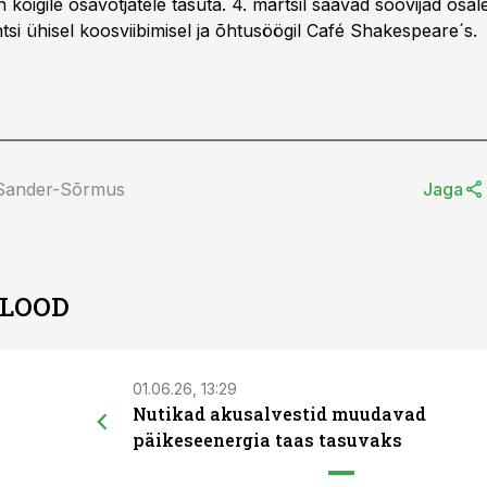
kõigile osavõtjatele tasuta. 4. märtsil saavad soovijad osal
si ühisel koosviibimisel ja õhtusöögil Café Shakespeare´s.
 Sander-Sõrmus
Jaga
 LOOD
01.06.26, 13:29
Nutikad akusalvestid muudavad
päikeseenergia taas tasuvaks