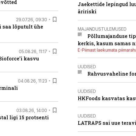
evõtted
Jaekettide lepingud luub
äririski
29.07.26, 09:30
 saa lõputult ühe
MAJANDUSTULEMUSED
Põllumajanduse tip
kerkis, kasum samas ni
E-Piimast laekumata piimaraha
05.08.26, 11:17
ioforce’i kasvu
UUDISED
Rahvusvaheline fon
04.08.26, 11:23
rminali
UUDISED
HKFoods kasvatas kas
03.08.26, 14:00
UUDISED
al ligi 15 protsenti
LATRAPS sai uue teravi