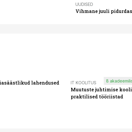
UUDISED
Vihmane juuli pidurdas
8 akadeemilis
iasäästlikud lahendused
IT KOOLITUS
Muutuste juhtimise kooli
praktilised tööriistad