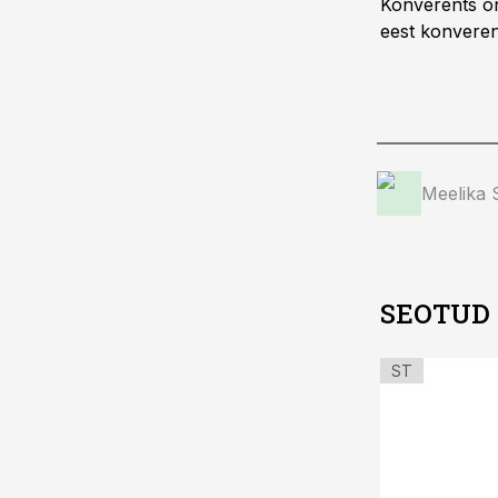
Konverents on 
eest konverent
Meelika
SEOTUD
ST