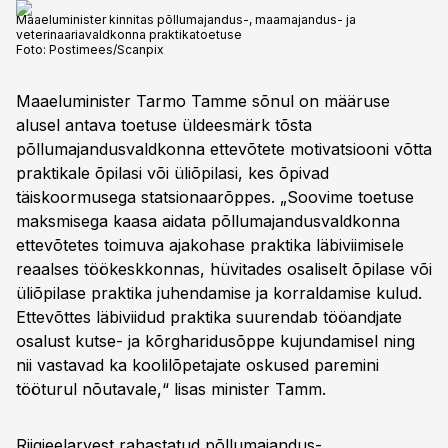
Maaeluminister kinnitas põllumajandus-, maamajandus- ja
veterinaariavaldkonna praktikatoetuse
Foto:
Postimees/Scanpix
Maaeluminister Tarmo Tamme sõnul on määruse
alusel antava toetuse üldeesmärk tõsta
põllumajandusvaldkonna ettevõtete motivatsiooni võtta
praktikale õpilasi või üliõpilasi, kes õpivad
täiskoormusega statsionaarõppes. „Soovime toetuse
maksmisega kaasa aidata põllumajandusvaldkonna
ettevõtetes toimuva ajakohase praktika läbiviimisele
reaalses töökeskkonnas, hüvitades osaliselt õpilase või
üliõpilase praktika juhendamise ja korraldamise kulud.
Ettevõttes läbiviidud praktika suurendab tööandjate
osalust kutse- ja kõrgharidusõppe kujundamisel ning
nii vastavad ka koolilõpetajate oskused paremini
tööturul nõutavale,“ lisas minister Tamm.
Riigieelarvest rahastatud põllumajandus-,