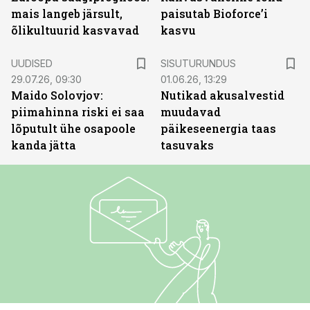
mais langeb järsult,
paisutab Bioforce’i
õlikultuurid kasvavad
kasvu
ST
UUDISED
SISUTURUNDUS
29.07.26, 09:30
01.06.26, 13:29
Maido Solovjov:
Nutikad akusalvestid
piimahinna riski ei saa
muudavad
lõputult ühe osapoole
päikeseenergia taas
kanda jätta
tasuvaks