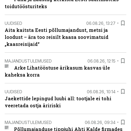
toidutöösturiteks
UUDISED
06.08.26, 13:27
Aita kaitsta Eesti põllumajandust, metsi ja
loodust – ära too reisilt kaasa soovimatuid
„kaasreisijaid“
MAJANDUSTULEMUSED
06.08.26, 12:15
Arke Lihatööstuse ärikasum kasvas üle
kaheksa korra
UUDISED
06.08.26, 10:14
Jaekettide lepingud luubi all: tootjale ei tohi
veeretada ostja äririski
MAJANDUSTULEMUSED
06.08.26, 09:34
Põllumajanduse tippjuhi Ahti Kalde firmades