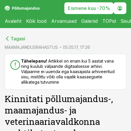
Esimene kuu -70%
Avaleht
Kõik lood
Arvamused
Galeriid
TOPid
Sisu
cebook
cebook
Tagasi
Twitter)
Twitter)
MAAMAJANDUSRAHASTUS
05.05.17, 17:26
kedIn
kedIn
Tähelepanu!
Artikkel on enam kui 5 aastat vana
ning kuulub väljaande digitaalsesse arhiivi.
ail
ail
Väljaanne ei uuenda ega kaasajasta arhiveeritud
sisu, mistõttu võib olla vajalik kaasaegsete
k
k
allikatega tutvumine
Kinnitati põllumajandus-,
maamajandus- ja
veterinaariavaldkonna