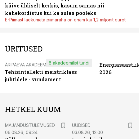
käive üldiselt kerkis, kasum samas nii
kahekordistus kui ka sulas pooleks
E-Piimast laekumata piimaraha on enam kui 1,2 miljonit eurot
ÜRITUSED
8 akadeemilist tundi
Energiasäästli
ÄRIPÄEVA AKADEEMIA
Tehisintellekti meistriklass
2026
juhtidele - vundament
HETKEL KUUM
MAJANDUSTULEMUSED
UUDISED
06.08.26, 09:34
03.08.26, 12:00