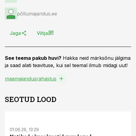
põllumajandus.ee
Jaga
Vihja
See teema pakub huvi?
Hakka neid märksõnu jälgima
ja saad alati teavituse, kui sel teemal ilmub midagi uut!
maamajandusrahastus
SEOTUD LOOD
ST
01.06.26, 13:29