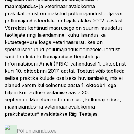
maamajandus- ja veterinaariavaldkonna
praktikatoetust on makstud põllumajandustootja või
põllumajandustoodete töötlejale alates 2002. aastast.
Võrreldes kehtinud määrusega on suurim muudatus
taotlejate ringi laiendamine, kuhu lisandus ka
kutsetegevuse loaga veterinaararst, kes on
spetsialiseerunud põllumajandusloomadele.Toetust
saab taotleda Põllumajanduse Registrite ja
Informatsiooni Ameti (PRIA) vahendusel 1. oktoobrist
kuni 10. oktoobrini 2017. aastal. Toetust võib taotleda
sellise praktika kulude osaliseks hüvitamiseks, mis ei
alanud varem kui eelnenud aasta 1. oktoobril ega
hiljem kui taotluse esitamise aasta 30.
septembril.Maaeluministri määrus „Põllumajandus-,
maamajandus- ja veterinaariavaldkonna
praktikatoetus” avaldatakse Riigi Teatajas.
Põllumajandus.ee