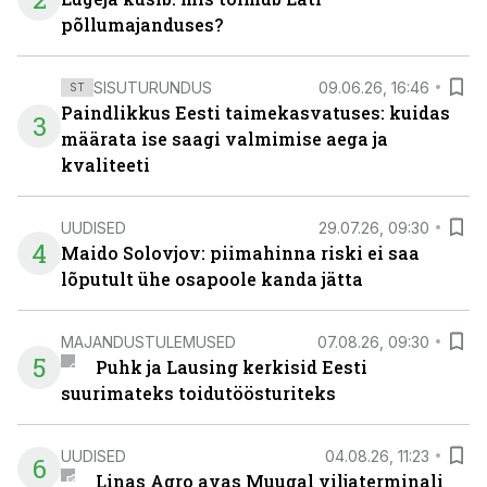
põllumajanduses?
SISUTURUNDUS
09.06.26, 16:46
ST
Paindlikkus Eesti taimekasvatuses: kuidas
3
määrata ise saagi valmimise aega ja
kvaliteeti
UUDISED
29.07.26, 09:30
4
Maido Solovjov: piimahinna riski ei saa
lõputult ühe osapoole kanda jätta
MAJANDUSTULEMUSED
07.08.26, 09:30
5
Puhk ja Lausing kerkisid Eesti
suurimateks toidutöösturiteks
UUDISED
04.08.26, 11:23
6
Linas Agro avas Muugal viljaterminali