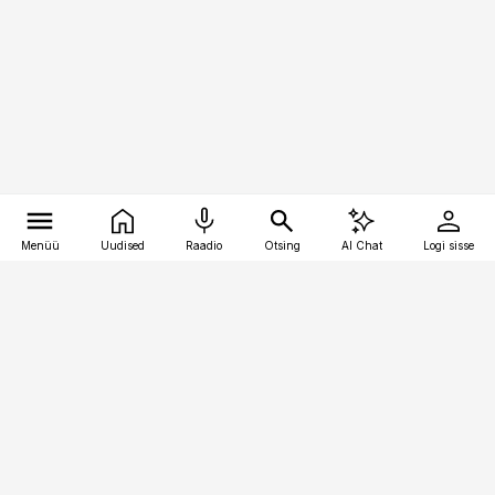
Menüü
Uudised
Raadio
Otsing
AI Chat
Logi sisse
Vana-Lõuna 39/1, 19094 Tallinn
(+372) 667 0111
pollumajandus@pollumajandus.ee
Telli
Reklaam