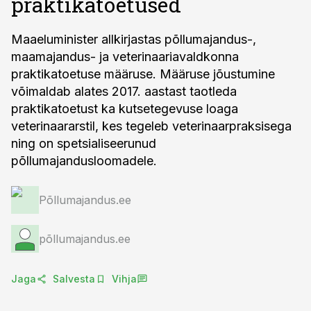
praktikatoetused
Maaeluminister allkirjastas põllumajandus-,
maamajandus- ja veterinaariavaldkonna
praktikatoetuse määruse. Määruse jõustumine
võimaldab alates 2017. aastast taotleda
praktikatoetust ka kutsetegevuse loaga
veterinaararstil, kes tegeleb veterinaarpraksisega
ning on spetsialiseerunud
põllumajandusloomadele.
Põllumajandus.ee
põllumajandus.ee
Jaga
Salvesta
Vihja