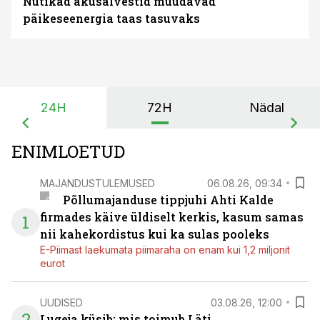
Nutikad akusalvestid muudavad
päikeseenergia taas tasuvaks
24H
72H
Nädal
ENIMLOETUD
MAJANDUSTULEMUSED
06.08.26, 09:34
Põllumajanduse tippjuhi Ahti Kalde
firmades käive üldiselt kerkis, kasum samas
1
nii kahekordistus kui ka sulas pooleks
E-Piimast laekumata piimaraha on enam kui 1,2 miljonit
eurot
UUDISED
03.08.26, 12:00
2
Lugeja küsib: mis toimub Läti