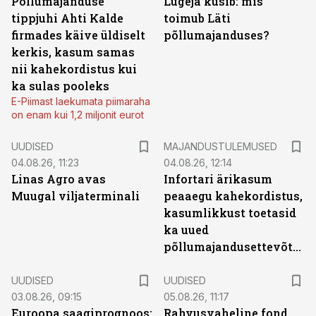
Põllumajanduse
Lugeja küsib: mis
tippjuhi Ahti Kalde
toimub Läti
firmades käive üldiselt
põllumajanduses?
kerkis, kasum samas
nii kahekordistus kui
ka sulas pooleks
E-Piimast laekumata piimaraha
on enam kui 1,2 miljonit eurot
UUDISED
MAJANDUSTULEMUSED
04.08.26, 11:23
04.08.26, 12:14
Linas Agro avas
Infortari ärikasum
Muugal viljaterminali
peaaegu kahekordistus,
kasumlikkust toetasid
ka uued
põllumajandusettevõtted
UUDISED
UUDISED
03.08.26, 09:15
05.08.26, 11:17
Euroopa saagiprognoos:
Rahvusvaheline fond