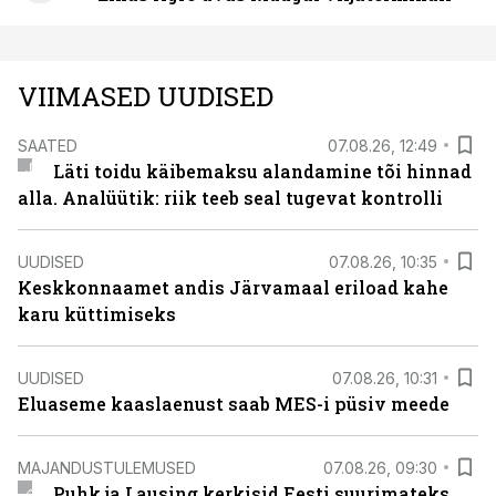
VIIMASED UUDISED
SAATED
07.08.26, 12:49
Läti toidu käibemaksu alandamine tõi hinnad
alla. Analüütik: riik teeb seal tugevat kontrolli
UUDISED
07.08.26, 10:35
Keskkonnaamet andis Järvamaal eriload kahe
karu küttimiseks
UUDISED
07.08.26, 10:31
Eluaseme kaaslaenust saab MES-i püsiv meede
MAJANDUSTULEMUSED
07.08.26, 09:30
Puhk ja Lausing kerkisid Eesti suurimateks