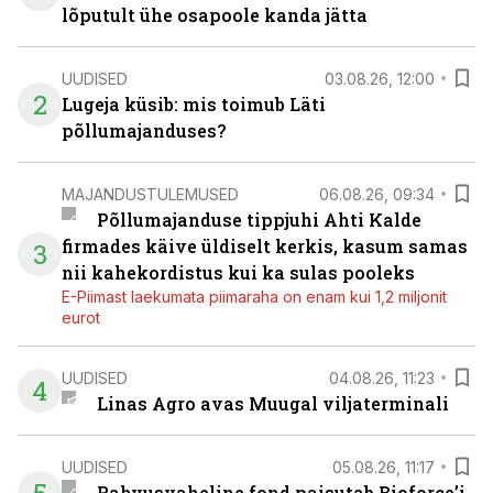
lõputult ühe osapoole kanda jätta
UUDISED
03.08.26, 12:00
2
Lugeja küsib: mis toimub Läti
põllumajanduses?
MAJANDUSTULEMUSED
06.08.26, 09:34
Põllumajanduse tippjuhi Ahti Kalde
firmades käive üldiselt kerkis, kasum samas
3
nii kahekordistus kui ka sulas pooleks
E-Piimast laekumata piimaraha on enam kui 1,2 miljonit
eurot
UUDISED
04.08.26, 11:23
4
Linas Agro avas Muugal viljaterminali
UUDISED
05.08.26, 11:17
Rahvusvaheline fond paisutab Bioforce’i