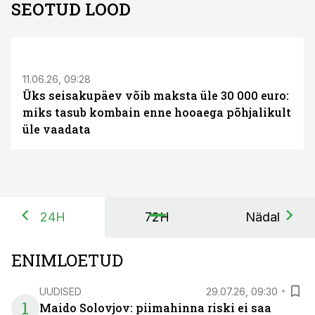
SEOTUD LOOD
ST
11.06.26, 09:28
Üks seisakupäev võib maksta üle 30 000 euro:
miks tasub kombain enne hooaega põhjalikult
üle vaadata
24H
72H
Nädal
ENIMLOETUD
UUDISED
29.07.26, 09:30
1
Maido Solovjov: piimahinna riski ei saa