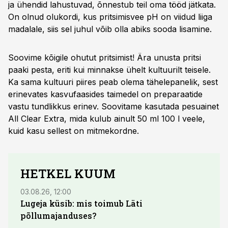
ja ühendid lahustuvad, õnnestub teil oma tööd jätkata.
On olnud olukordi, kus pritsimisvee pH on viidud liiga
madalale, siis sel juhul võib olla abiks sooda lisamine.
Soovime kõigile ohutut pritsimist! Ära unusta pritsi
paaki pesta, eriti kui minnakse ühelt kultuurilt teisele.
Ka sama kultuuri piires peab olema tähelepanelik, sest
erinevates kasvufaasides taimedel on preparaatide
vastu tundlikkus erinev. Soovitame kasutada pesuainet
All Clear Extra, mida kulub ainult 50 ml 100 l veele,
kuid kasu sellest on mitmekordne.
HETKEL KUUM
03.08.26, 12:00
29.07
Lugeja küsib: mis toimub Läti
Maid
põllumajanduses?
lõpu