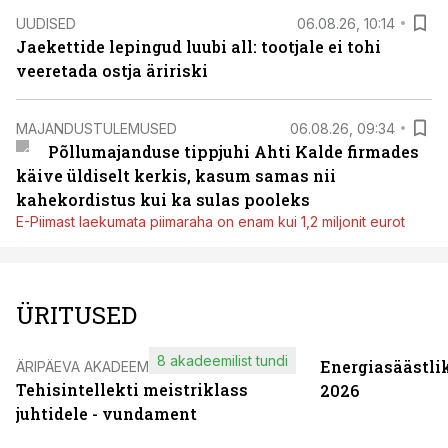
UUDISED
06.08.26, 10:14
Jaekettide lepingud luubi all: tootjale ei tohi
veeretada ostja äririski
MAJANDUSTULEMUSED
06.08.26, 09:34
Põllumajanduse tippjuhi Ahti Kalde firmades
käive üldiselt kerkis, kasum samas nii
kahekordistus kui ka sulas pooleks
E-Piimast laekumata piimaraha on enam kui 1,2 miljonit eurot
ÜRITUSED
8 akadeemilist tundi
Energiasäästli
ÄRIPÄEVA AKADEEMIA
Tehisintellekti meistriklass
2026
juhtidele - vundament