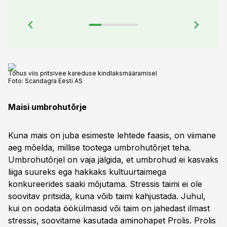
Tõhus viis pritsivee kareduse kindlaksmääramisel
Foto:
Scandagra Eesti AS
Maisi umbrohutõrje
Kuna mais on juba esimeste lehtede faasis, on viimane
aeg mõelda, millise tootega umbrohutõrjet teha.
Umbrohutõrjel on vaja jälgida, et umbrohud ei kasvaks
liiga suureks ega hakkaks kultuurtaimega
konkureerides saaki mõjutama. Stressis taimi ei ole
soovitav pritsida, kuna võib taimi kahjustada. Juhul,
kui on oodata öökülmasid või taim on jahedast ilmast
stressis, soovitame kasutada aminohapet Prolis. Prolis