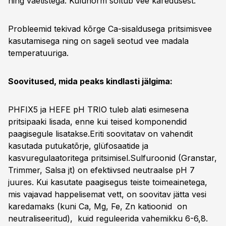
ning väetistega. Kulunorm sõltub vee karedusest.
Probleemid tekivad kõrge Ca-sisaldusega pritsimisvee
kasutamisega ning on sageli seotud vee madala
temperatuuriga.
Soovitused, mida peaks kindlasti jälgima:
PHFIX5 ja HEFE pH TRIO tuleb alati esimesena
pritsipaaki lisada, enne kui teised komponendid
paagisegule lisatakse.Eriti soovitatav on vahendit
kasutada putukatõrje, glüfosaatide ja
kasvuregulaatoritega pritsimisel.Sulfuroonid (Granstar,
Trimmer, Salsa jt) on efektiivsed neutraalse pH 7
juures. Kui kasutate paagisegus teiste toimeainetega,
mis vajavad happelisemat vett, on soovitav jätta vesi
karedamaks (kuni Ca, Mg, Fe, Zn katioonid on
neutraliseeritud), kuid reguleerida vahemikku 6-6,8.