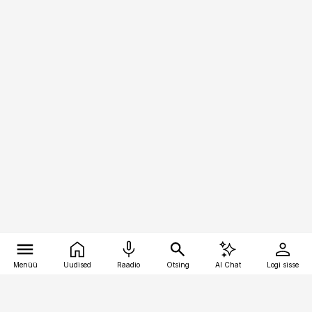
Menüü
Uudised
Raadio
Otsing
AI Chat
Logi sisse