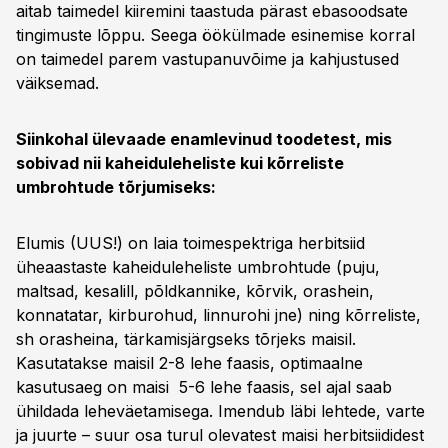
aitab taimedel kiiremini taastuda pärast ebasoodsate
tingimuste lõppu. Seega öökülmade esinemise korral
on taimedel parem vastupanuvõime ja kahjustused
väiksemad.
Siinkohal ülevaade enamlevinud toodetest, mis
sobivad nii kaheiduleheliste kui kõrreliste
umbrohtude tõrjumiseks:
Elumis (UUS!) on laia toimespektriga herbitsiid
üheaastaste kaheiduleheliste umbrohtude (puju,
maltsad, kesalill, põldkannike, kõrvik, orashein,
konnatatar, kirburohud, linnurohi jne) ning kõrreliste,
sh orasheina, tärkamisjärgseks tõrjeks maisil.
Kasutatakse maisil 2-8 lehe faasis, optimaalne
kasutusaeg on maisi 5-6 lehe faasis, sel ajal saab
ühildada leheväetamisega. Imendub läbi lehtede, varte
ja juurte – suur osa turul olevatest maisi herbitsiididest