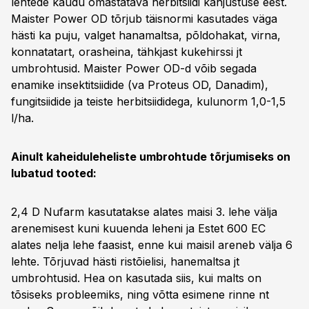
lehtede kaudu omastatava herbitsiidi kahjustuse eest.
Maister Power OD tõrjub täisnormi kasutades väga
hästi ka puju, valget hanamaltsa, põldohakat, virna,
konnatatart, orasheina, tähkjast kukehirssi jt
umbrohtusid. Maister Power OD-d võib segada
enamike insektitsiidide (va Proteus OD, Danadim),
fungitsiidide ja teiste herbitsiididega, kulunorm 1,0-1,5
l/ha.
Ainult kaheiduleheliste umbrohtude tõrjumiseks on
lubatud tooted:
2,4 D Nufarm kasutatakse alates maisi 3. lehe välja
arenemisest kuni kuuenda leheni ja Estet 600 EC
alates nelja lehe faasist, enne kui maisil areneb välja 6
lehte. Tõrjuvad hästi ristõielisi, hanemaltsa jt
umbrohtusid. Hea on kasutada siis, kui malts on
tõsiseks probleemiks, ning võtta esimene rinne nt