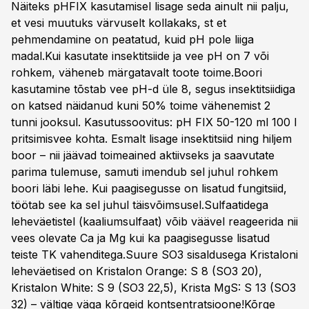
Näiteks pHFIX kasutamisel lisage seda ainult nii palju,
et vesi muutuks värvuselt kollakaks, st et
pehmendamine on peatatud, kuid pH pole liiga
madal.Kui kasutate insektitsiide ja vee pH on 7 või
rohkem, väheneb märgatavalt toote toime.Boori
kasutamine tõstab vee pH-d üle 8, segus insektitsiidiga
on katsed näidanud kuni 50% toime vähenemist 2
tunni jooksul. Kasutussoovitus: pH FIX 50-120 ml 100 l
pritsimisvee kohta. Esmalt lisage insektitsiid ning hiljem
boor – nii jäävad toimeained aktiivseks ja saavutate
parima tulemuse, samuti imendub sel juhul rohkem
boori läbi lehe. Kui paagisegusse on lisatud fungitsiid,
töötab see ka sel juhul täisvõimsusel.Sulfaatidega
leheväetistel (kaaliumsulfaat) võib väävel reageerida nii
vees olevate Ca ja Mg kui ka paagisegusse lisatud
teiste TK vahenditega.Suure SO3 sisaldusega Kristaloni
leheväetised on Kristalon Orange: S 8 (SO3 20),
Kristalon White: S 9 (SO3 22,5), Krista MgS: S 13 (SO3
32) – vältige väga kõrgeid kontsentratsioone!Kõrge