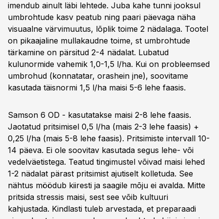
imendub ainult läbi lehtede. Juba kahe tunni jooksul
umbrohtude kasv peatub ning paari päevaga näha
visuaalne värvimuutus, lõplik toime 2 nädalaga. Tootel
on pikaajaline mullakaudne toime, st umbrohtude
tärkamine on pärsitud 2-4 nädalat. Lubatud
kulunormide vahemik 1,0-1,5 l/ha. Kui on probleemsed
umbrohud (konnatatar, orashein jne), soovitame
kasutada täisnormi 1,5 l/ha maisi 5-6 lehe faasis.
Samson 6 OD - kasutatakse maisi 2-8 lehe faasis.
Jaotatud pritsimisel 0,5 l/ha (mais 2-3 lehe faasis) +
0,25 l/ha (mais 5-8 lehe faasis). Pritsimiste intervall 10-
14 päeva. Ei ole soovitav kasutada segus lehe- või
vedelväetistega. Teatud tingimustel võivad maisi lehed
1-2 nädalat pärast pritsimist ajutiselt kolletuda. See
nähtus möödub kiiresti ja saagile mõju ei avalda. Mitte
pritsida stressis maisi, sest see võib kultuuri
kahjustada. Kindlasti tuleb arvestada, et preparaadi