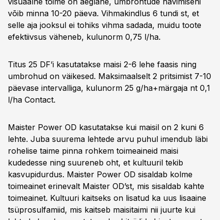
visuaalne toime on aeglane, umbrohtude hävimiseni
võib minna 10-20 päeva. Vihmakindlus 6 tundi st, et
selle aja jooksul ei tohiks vihma sadada, muidu toote
efektiivsus väheneb, kulunorm 0,75 l/ha.
Titus 25 DF’i kasutatakse maisi 2-6 lehe faasis ning
umbrohud on väikesed. Maksimaalselt 2 pritsimist 7-10
päevase intervalliga, kulunorm 25 g/ha+märgaja nt 0,1
l/ha Contact.
Maister Power OD kasutatakse kui maisil on 2 kuni 6
lehte. Juba suurema lehtede arvu puhul imendub läbi
rohelise taime pinna rohkem toimeaineid maisi
kudedesse ning suureneb oht, et kultuuril tekib
kasvupidurdus. Maister Power OD sisaldab kolme
toimeainet erinevalt Maister OD’st, mis sisaldab kahte
toimeainet. Kultuuri kaitseks on lisatud ka uus lisaaine
tsüprosulfamiid, mis kaitseb maisitaimi nii juurte kui