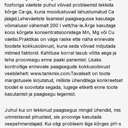
fosforiga väetiste puhul võivad probleemid tekkida
kõrge Ca-ga, kuna moodustuvad lahustumatud Ca
jäägid.Leheväetiste lisamisel paagisegusse kasutage
võimalusel vähemalt 200 l vett/ha-le.Ärge kasutage
koos kõrgete konsentratsioonidega Mn, Mg või Cu
väetisi.Praktikas on väga raske ette näha erinevate
toodete kokkusobivust, kuna seda võivad mõjutada
mitmed faktorid. Kahtluse korral tasub võtta aega ja
teha proovisegu enne paaki panemist. Lisaks
kontrollige erinevate paagisegude kokkusobivust
veebilehelt: www.tankmix.com.Tavaliselt on toote
märgistusele kirjutatud, milliste ühenditega konkreetset
toodet ei soovitata segada, lugege etiketti enne toote
kasutamist ja paagisegu tegemist.
Juhul kui on tekkinud paagisegus mingid ühendid, mis
ummistavad pihusteid, siis proovige kasutada
veepehmendajaid. Kui oligi probleem liiga kõrges pH-s