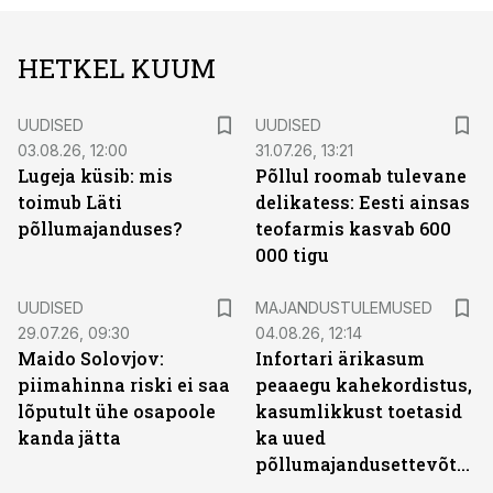
HETKEL KUUM
UUDISED
UUDISED
03.08.26, 12:00
31.07.26, 13:21
Lugeja küsib: mis
Põllul roomab tulevane
toimub Läti
delikatess: Eesti ainsas
põllumajanduses?
teofarmis kasvab 600
000 tigu
UUDISED
MAJANDUSTULEMUSED
29.07.26, 09:30
04.08.26, 12:14
Maido Solovjov:
Infortari ärikasum
piimahinna riski ei saa
peaaegu kahekordistus,
lõputult ühe osapoole
kasumlikkust toetasid
kanda jätta
ka uued
põllumajandusettevõtted