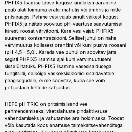
PHFIX5 lisamise täpse koguse kindlaksmääramine
peab alati toimuma eraldi mahutis või ämbris ja mitte
pritsipaagis. Pehme vesi vajab ainult väikest kogust
PHFIX5 ja näitab soovitud pH-väärtuse saavutamisel
kiiresti roosat värvitooni. Kare vesi vajab PHFIX5
suuremat kontsentratsiooni. Sellisel juhul on näha
värvimuutus kollasest oranžini või kuni püsiva roosani
(pH 4,5 – 5,0). Kareda vee puhul on soovitav jätta
segisti PHFIX5 lisamise ajal kuni värvimuutuseni
sisselülitatuks. PHFIX5 lisamine vasesisaldusega
fungitsiidi, eelkõige vaskoksiidkloriidi sisaldavatele
paagisegudele, ei ole soovitav, kuna see võib
põhjustada lehtede kahjustusi.
HEFE pH TRIO on pritsimislisand vee
pehmendamiseks, väetislahuste pindaktiivsuse
vähendamiseks ja vahutamise ära hoidmiseks. Toodet
võib kasutada koos enamuse taimekaitsevahenditega