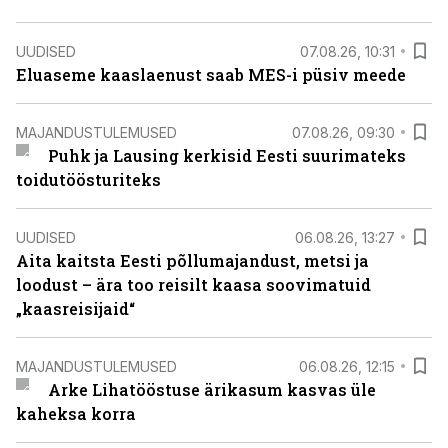
UUDISED
07.08.26, 10:31
Eluaseme kaaslaenust saab MES-i püsiv meede
MAJANDUSTULEMUSED
07.08.26, 09:30
Puhk ja Lausing kerkisid Eesti suurimateks
toidutöösturiteks
UUDISED
06.08.26, 13:27
Aita kaitsta Eesti põllumajandust, metsi ja
loodust – ära too reisilt kaasa soovimatuid
„kaasreisijaid“
MAJANDUSTULEMUSED
06.08.26, 12:15
Arke Lihatööstuse ärikasum kasvas üle
kaheksa korra