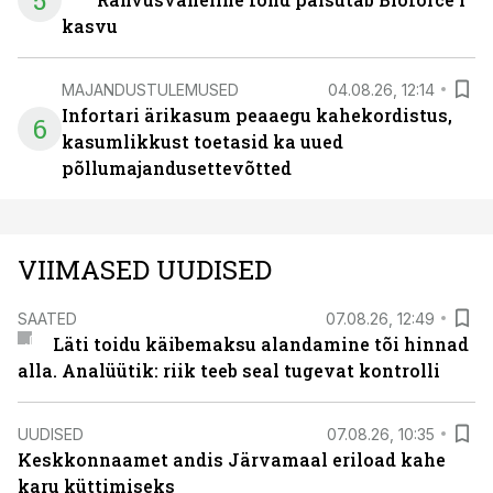
5
kasvu
MAJANDUSTULEMUSED
04.08.26, 12:14
Infortari ärikasum peaaegu kahekordistus,
6
kasumlikkust toetasid ka uued
põllumajandusettevõtted
VIIMASED UUDISED
SAATED
07.08.26, 12:49
Läti toidu käibemaksu alandamine tõi hinnad
alla. Analüütik: riik teeb seal tugevat kontrolli
UUDISED
07.08.26, 10:35
Keskkonnaamet andis Järvamaal eriload kahe
karu küttimiseks