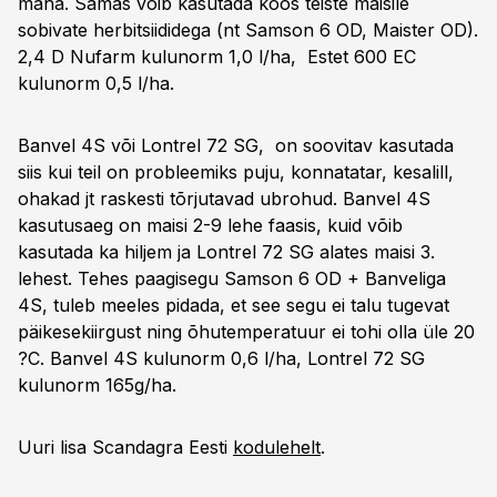
maha. Samas võib kasutada koos teiste maisile
sobivate herbitsiididega (nt Samson 6 OD, Maister OD).
2,4 D Nufarm kulunorm 1,0 l/ha, Estet 600 EC
kulunorm 0,5 l/ha.
Banvel 4S või Lontrel 72 SG, on soovitav kasutada
siis kui teil on probleemiks puju, konnatatar, kesalill,
ohakad jt raskesti tõrjutavad ubrohud. Banvel 4S
kasutusaeg on maisi 2-9 lehe faasis, kuid võib
kasutada ka hiljem ja Lontrel 72 SG alates maisi 3.
lehest. Tehes paagisegu Samson 6 OD + Banveliga
4S, tuleb meeles pidada, et see segu ei talu tugevat
päikesekiirgust ning õhutemperatuur ei tohi olla üle 20
?C. Banvel 4S kulunorm 0,6 l/ha, Lontrel 72 SG
kulunorm 165g/ha.
Uuri lisa Scandagra Eesti
kodulehelt
.