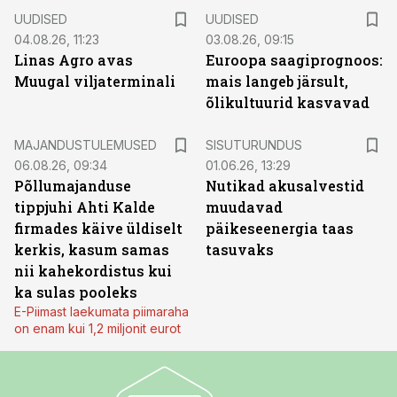
UUDISED
UUDISED
04.08.26, 11:23
03.08.26, 09:15
Linas Agro avas
Euroopa saagiprognoos:
Muugal viljaterminali
mais langeb järsult,
õlikultuurid kasvavad
ST
MAJANDUSTULEMUSED
SISUTURUNDUS
06.08.26, 09:34
01.06.26, 13:29
Põllumajanduse
Nutikad akusalvestid
tippjuhi Ahti Kalde
muudavad
firmades käive üldiselt
päikeseenergia taas
kerkis, kasum samas
tasuvaks
nii kahekordistus kui
ka sulas pooleks
E-Piimast laekumata piimaraha
on enam kui 1,2 miljonit eurot