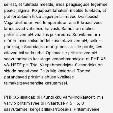
sellest, et tuletada meelde, mida paagisegude tegemisel
peaks jälgima. Kõigepealt tahaksin meelde tuletada, et
põhiprobleem tekib sageli pritsimisvee kvaliteedist.
Väga oluline on vee temperatuur, alla 8 kraadi vees
lahustuvad vahendid halvasti. Samuti on oluline
pritsimisvee pH väärtus ja karedus. Soovitame ära
mõõta taimekaitsetöödel kasutatava vee pH, selleks
pöörduge Scandagra müügispetsialistide poole, kes
aitavad teil seda teha. Optimaalse pritsimisvee pH
saavutamiseks kasutage veepehmendajaid nt PHFIX5
või HEFE pH Trio. Veepehmendajate ülesandeks on
siduda negatiivsed Ca ja Mg katioonid. Tooted
parandavad pritsimislahuse kvaliteeti
taimekaitsevahendite kasutamisel.
PHFIX5 sisaldab pH-tundlikku värvi-indikaatorit, mis
värvib pritsimisvee pH-väärtuse 4,5 – 5, 0
saavutamisel kergelt lillaks/roosaks. Pritsimisveele