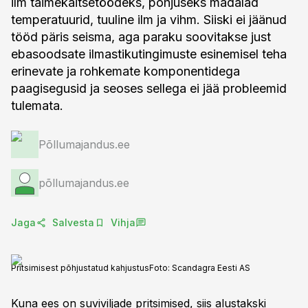
ilm taimekaitsetöödeks, põhjuseks madalad
temperatuurid, tuuline ilm ja vihm. Siiski ei jäänud
tööd päris seisma, aga paraku soovitakse just
ebasoodsate ilmastikutingimuste esinemisel teha
erinevate ja rohkemate komponentidega
paagisegusid ja seoses sellega ei jää probleemid
tulemata.
Põllumajandus.ee
põllumajandus.ee
Jaga
Salvesta
Vihja
Pritsimisest põhjustatud kahjustus
Foto:
Scandagra Eesti AS
Kuna ees on suviviljade pritsimised, siis alustakski