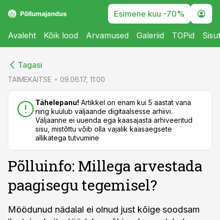
Esimene kuu -70%
Avaleht
Kõik lood
Arvamused
Galeriid
TOPid
Sisu
cebook
cebook
Tagasi
Twitter)
Twitter)
TAIMEKAITSE
09.06.17, 11:00
kedIn
kedIn
Tähelepanu!
Artikkel on enam kui 5 aastat vana
ning kuulub väljaande digitaalsesse arhiivi.
ail
ail
Väljaanne ei uuenda ega kaasajasta arhiveeritud
sisu, mistõttu võib olla vajalik kaasaegsete
k
k
allikatega tutvumine
Põlluinfo: Millega arvestada
paagisegu tegemisel?
Möödunud nädalal ei olnud just kõige soodsam