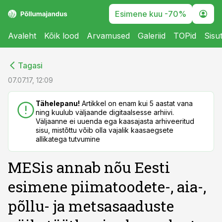
Esimene kuu -70%
Avaleht
Kõik lood
Arvamused
Galeriid
TOPid
Sisu
cebook
cebook
Tagasi
Twitter)
Twitter)
07.07.17, 12:09
kedIn
kedIn
Tähelepanu!
Artikkel on enam kui 5 aastat vana
ning kuulub väljaande digitaalsesse arhiivi.
ail
ail
Väljaanne ei uuenda ega kaasajasta arhiveeritud
sisu, mistõttu võib olla vajalik kaasaegsete
k
k
allikatega tutvumine
MESis annab nõu Eesti
esimene piimatoodete-, aia-,
põllu- ja metsasaaduste