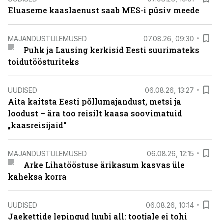
Eluaseme kaaslaenust saab MES-i püsiv meede
MAJANDUSTULEMUSED
07.08.26, 09:30
Puhk ja Lausing kerkisid Eesti suurimateks
toidutöösturiteks
UUDISED
06.08.26, 13:27
Aita kaitsta Eesti põllumajandust, metsi ja
loodust – ära too reisilt kaasa soovimatuid
„kaasreisijaid“
MAJANDUSTULEMUSED
06.08.26, 12:15
Arke Lihatööstuse ärikasum kasvas üle
kaheksa korra
UUDISED
06.08.26, 10:14
Jaekettide lepingud luubi all: tootjale ei tohi