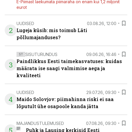
E-Piimast laekumata piimaraha on enam kui 1,2 miljonit
eurot
UUDISED
03.08.26, 12:00
2
Lugeja küsib: mis toimub Läti
põllumajanduses?
SISUTURUNDUS
09.06.26, 16:46
ST
Paindlikkus Eesti taimekasvatuses: kuidas
3
määrata ise saagi valmimise aega ja
kvaliteeti
UUDISED
29.07.26, 09:30
4
Maido Solovjov: piimahinna riski ei saa
lõputult ühe osapoole kanda jätta
MAJANDUSTULEMUSED
07.08.26, 09:30
5
Puhk ja Lausing kerkisid Eesti