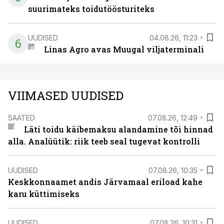
suurimateks toidutöösturiteks
UUDISED
04.08.26, 11:23
6
Linas Agro avas Muugal viljaterminali
VIIMASED UUDISED
SAATED
07.08.26, 12:49
Läti toidu käibemaksu alandamine tõi hinnad
alla. Analüütik: riik teeb seal tugevat kontrolli
UUDISED
07.08.26, 10:35
Keskkonnaamet andis Järvamaal eriload kahe
karu küttimiseks
UUDISED
07.08.26, 10:31