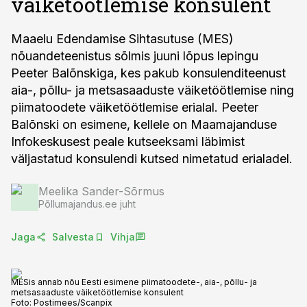
väiketöötlemise konsulent
Maaelu Edendamise Sihtasutuse (MES)
nõuandeteenistus sõlmis juuni lõpus lepingu
Peeter Balõnskiga, kes pakub konsulenditeenust
aia-, põllu- ja metsasaaduste väiketöötlemise ning
piimatoodete väiketöötlemise erialal. Peeter
Balõnski on esimene, kellele on Maamajanduse
Infokeskusest peale kutseeksami läbimist
väljastatud konsulendi kutsed nimetatud erialadel.
Meelika Sander-Sõrmus
Põllumajandus.ee juht
Jaga
Salvesta
Vihja
MESis annab nõu Eesti esimene piimatoodete-, aia-, põllu- ja
metsasaaduste väiketöötlemise konsulent
Foto:
Postimees/Scanpix