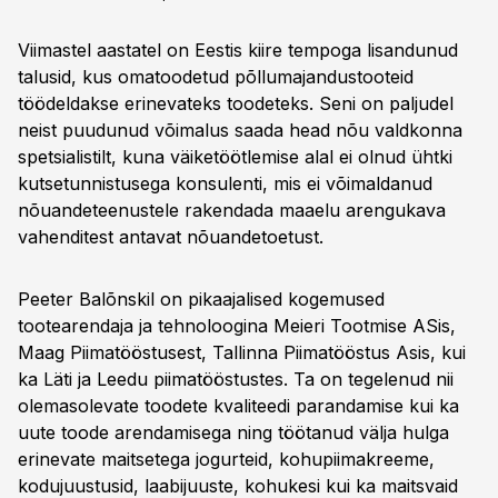
Viimastel aastatel on Eestis kiire tempoga lisandunud
talusid, kus omatoodetud põllumajandustooteid
töödeldakse erinevateks toodeteks. Seni on paljudel
neist puudunud võimalus saada head nõu valdkonna
spetsialistilt, kuna väiketöötlemise alal ei olnud ühtki
kutsetunnistusega konsulenti, mis ei võimaldanud
nõuandeteenustele rakendada maaelu arengukava
vahenditest antavat nõuandetoetust.
Peeter Balõnskil on pikaajalised kogemused
tootearendaja ja tehnoloogina Meieri Tootmise ASis,
Maag Piimatööstusest, Tallinna Piimatööstus Asis, kui
ka Läti ja Leedu piimatööstustes. Ta on tegelenud nii
olemasolevate toodete kvaliteedi parandamise kui ka
uute toode arendamisega ning töötanud välja hulga
erinevate maitsetega jogurteid, kohupiimakreeme,
kodujuustusid, laabijuuste, kohukesi kui ka maitsvaid