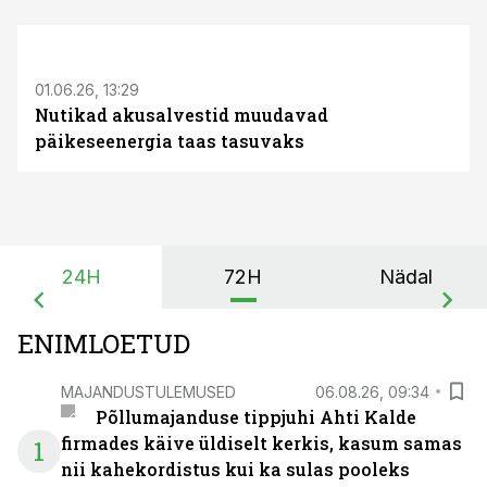
ST
01.06.26, 13:29
Nutikad akusalvestid muudavad
päikeseenergia taas tasuvaks
24H
72H
Nädal
ENIMLOETUD
MAJANDUSTULEMUSED
06.08.26, 09:34
Põllumajanduse tippjuhi Ahti Kalde
firmades käive üldiselt kerkis, kasum samas
1
nii kahekordistus kui ka sulas pooleks