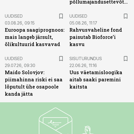
põllumajandusettevõtted
UUDISED
UUDISED
03.08.26, 09:15
05.08.26, 11:17
Euroopa saagiprognoos:
Rahvusvaheline fond
mais langeb järsult,
paisutab Bioforce’i
õlikultuurid kasvavad
kasvu
ST
UUDISED
SISUTURUNDUS
29.07.26, 09:30
22.06.26, 11:16
Maido Solovjov:
Uus väetamisloogika
piimahinna riski ei saa
aitab saaki paremini
lõputult ühe osapoole
kaitsta
kanda jätta