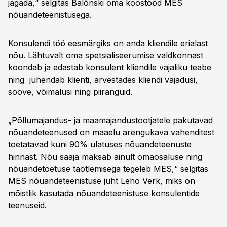
jagada,“ selgitas Balõnski oma koostööd MES
nõuandeteenistusega.
Konsulendi töö eesmärgiks on anda kliendile erialast
nõu. Lähtuvalt oma spetsialiseerumise valdkonnast
koondab ja edastab konsulent kliendile vajaliku teabe
ning juhendab klienti, arvestades kliendi vajadusi,
soove, võimalusi ning piiranguid.
„Põllumajandus- ja maamajandustootjatele pakutavad
nõuandeteenused on maaelu arengukava vahenditest
toetatavad kuni 90% ulatuses nõuandeteenuste
hinnast. Nõu saaja maksab ainult omaosaluse ning
nõuandetoetuse taotlemisega tegeleb MES,“ selgitas
MES nõuandeteenistuse juht Leho Verk, miks on
mõistlik kasutada nõuandeteenistuse konsulentide
teenuseid.