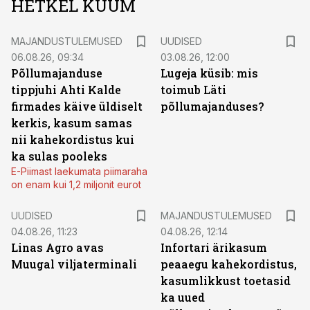
HETKEL KUUM
MAJANDUSTULEMUSED
UUDISED
06.08.26, 09:34
03.08.26, 12:00
Põllumajanduse
Lugeja küsib: mis
tippjuhi Ahti Kalde
toimub Läti
firmades käive üldiselt
põllumajanduses?
kerkis, kasum samas
nii kahekordistus kui
ka sulas pooleks
E-Piimast laekumata piimaraha
on enam kui 1,2 miljonit eurot
UUDISED
MAJANDUSTULEMUSED
04.08.26, 11:23
04.08.26, 12:14
Linas Agro avas
Infortari ärikasum
Muugal viljaterminali
peaaegu kahekordistus,
kasumlikkust toetasid
ka uued