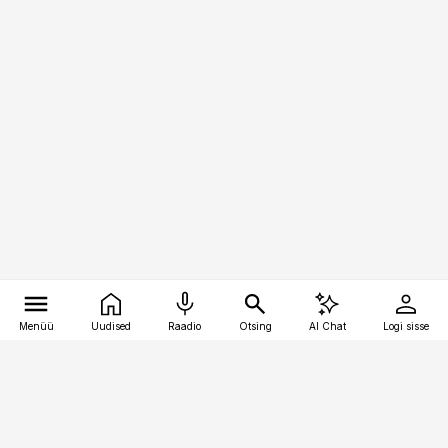
Menüü
Uudised
Raadio
Otsing
AI Chat
Logi sisse
Vana-Lõuna 39/1, 19094 Tallinn
(+372) 667 0111