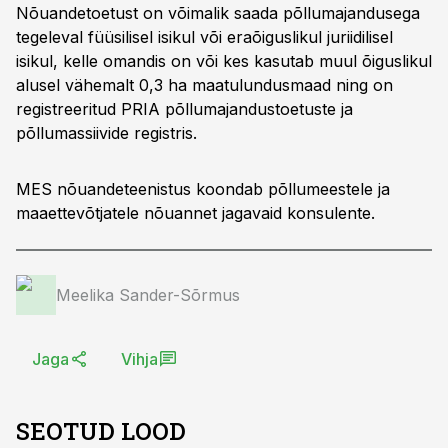
Nõuandetoetust on võimalik saada põllumajandusega
tegeleval füüsilisel isikul või eraõiguslikul juriidilisel
isikul, kelle omandis on või kes kasutab muul õiguslikul
alusel vähemalt 0,3 ha maatulundusmaad ning on
registreeritud PRIA põllumajandustoetuste ja
põllumassiivide registris.
MES nõuandeteenistus koondab põllumeestele ja
maaettevõtjatele nõuannet jagavaid konsulente.
Meelika Sander-Sõrmus
Jaga
Vihja
SEOTUD LOOD