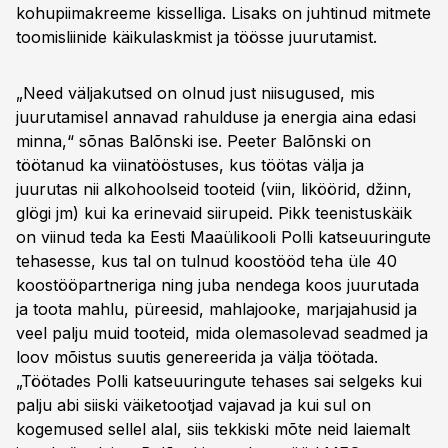
kohupiimakreeme kisselliga. Lisaks on juhtinud mitmete
toomisliinide käikulaskmist ja töösse juurutamist.
„Need väljakutsed on olnud just niisugused, mis
juurutamisel annavad rahulduse ja energia aina edasi
minna,“ sõnas Balõnski ise. Peeter Balõnski on
töötanud ka viinatööstuses, kus töötas välja ja
juurutas nii alkohoolseid tooteid (viin, liköörid, džinn,
glögi jm) kui ka erinevaid siirupeid. Pikk teenistuskäik
on viinud teda ka Eesti Maaülikooli Polli katseuuringute
tehasesse, kus tal on tulnud koostööd teha üle 40
koostööpartneriga ning juba nendega koos juurutada
ja toota mahlu, püreesid, mahlajooke, marjajahusid ja
veel palju muid tooteid, mida olemasolevad seadmed ja
loov mõistus suutis genereerida ja välja töötada.
„Töötades Polli katseuuringute tehases sai selgeks kui
palju abi siiski väiketootjad vajavad ja kui sul on
kogemused sellel alal, siis tekkiski mõte neid laiemalt