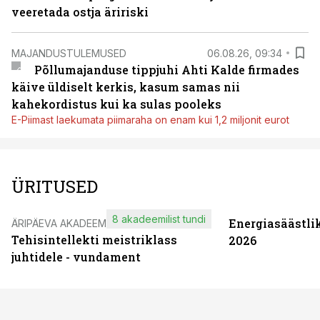
veeretada ostja äririski
MAJANDUSTULEMUSED
06.08.26, 09:34
Põllumajanduse tippjuhi Ahti Kalde firmades
käive üldiselt kerkis, kasum samas nii
kahekordistus kui ka sulas pooleks
E-Piimast laekumata piimaraha on enam kui 1,2 miljonit eurot
ÜRITUSED
8 akadeemilist tundi
Energiasäästli
ÄRIPÄEVA AKADEEMIA
Tehisintellekti meistriklass
2026
juhtidele - vundament