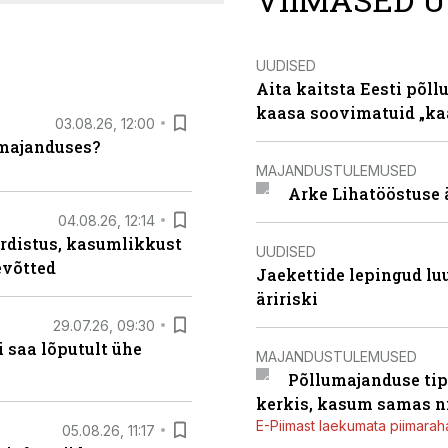
UUDISED
Aita kaitsta Eesti põllu
kaasa soovimatuid „kaa
03.08.26, 12:00
umajanduses?
MAJANDUSTULEMUSED
Arke Lihatööstuse 
04.08.26, 12:14
rdistus, kasumlikkust
UUDISED
evõtted
Jaekettide lepingud luub
äririski
29.07.26, 09:30
 saa lõputult ühe
MAJANDUSTULEMUSED
Põllumajanduse tip
kerkis, kasum samas ni
E-Piimast laekumata piimaraha
05.08.26, 11:17