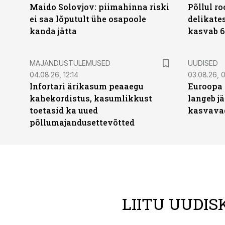
Maido Solovjov: piimahinna riski
Põllul r
ei saa lõputult ühe osapoole
delikates
kanda jätta
kasvab 6
MAJANDUSTULEMUSED
UUDISED
04.08.26, 12:14
03.08.26, 0
Infortari ärikasum peaaegu
Euroopa 
kahekordistus, kasumlikkust
langeb jä
toetasid ka uued
kasvava
põllumajandusettevõtted
LIITU UUDIS