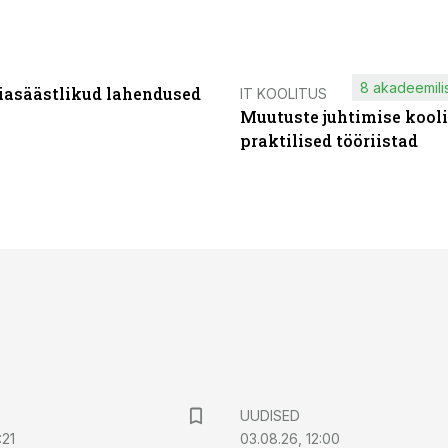
8 akadeemilis
iasäästlikud lahendused
IT KOOLITUS
Muutuste juhtimise kooli
praktilised tööriistad
UUDISED
:21
03.08.26, 12:00