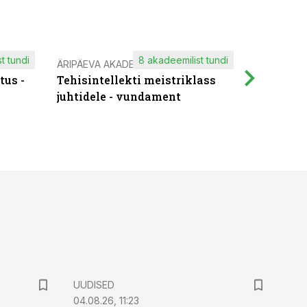
t tundi
8 akadeemilist tundi
ÄRIPÄEVA AKADEEMIA
IT KOOLIT
tus -
Tehisintellekti meistriklass
Muutuste
juhtidele - vundament
praktilis
UUDISED
04.08.26, 11:23