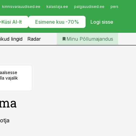
Iseteenindus
kinnisvarauudised.ee
kalastaja.ee
palgauudised.ee
personaliuudi
Telli Põllumajandus
Küsi AI-lt
Esimene kuu -70%
Logi sisse
ikud lingid
Radar
Minu Põllumajandus
taalsesse
la vajalik
lma
otja