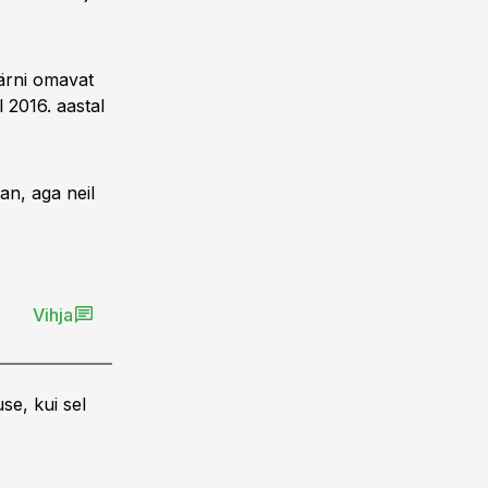
tärni omavat
 2016. aastal
an, aga neil
Vihja
se, kui sel