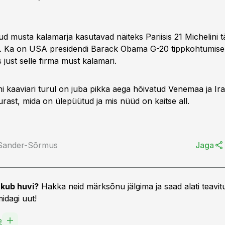
d musta kalamarja kasutavad näiteks Pariisis 21 Michelini 
t. Ka on USA presidendi Barack Obama G-20 tippkohtumisel
just selle firma must kalamari.
oni kaaviari turul on juba pikka aega hõivatud Venemaa ja Ira
rast, mida on ülepüütud ja mis nüüd on kaitse all.
 Sander-Sõrmus
Jaga
kub huvi?
Hakka neid märksõnu jälgima ja saad alati teavitu
idagi uut!
e