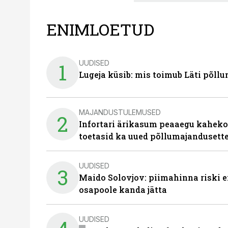
ENIMLOETUD
UUDISED
1
Lugeja küsib: mis toimub Läti põll
MAJANDUSTULEMUSED
2
Infortari ärikasum peaaegu kaheko
toetasid ka uued põllumajandusett
UUDISED
3
Maido Solovjov: piimahinna riski ei
osapoole kanda jätta
UUDISED