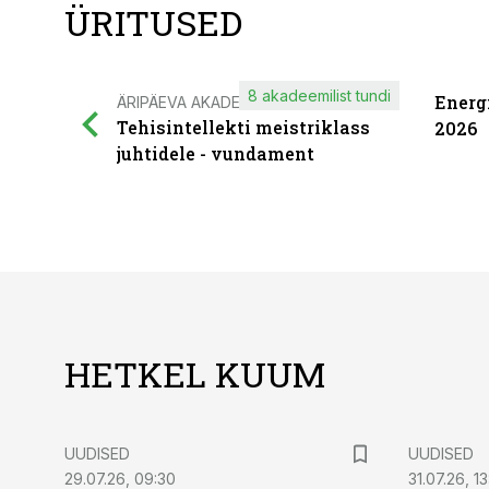
ÜRITUSED
8 akadeemilist tundi
Energ
ÄRIPÄEVA AKADEEMIA
Tehisintellekti meistriklass
2026
juhtidele - vundament
HETKEL KUUM
UUDISED
UUDISED
29.07.26, 09:30
31.07.26, 13