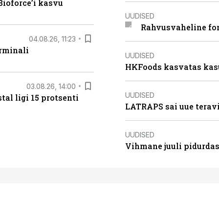
ioforce’i kasvu
UUDISED
Rahvusvaheline fon
04.08.26, 11:23
rminali
UUDISED
HKFoods kasvatas kas
03.08.26, 14:00
UUDISED
al ligi 15 protsenti
LATRAPS sai uue teravi
UUDISED
Vihmane juuli pidurdas