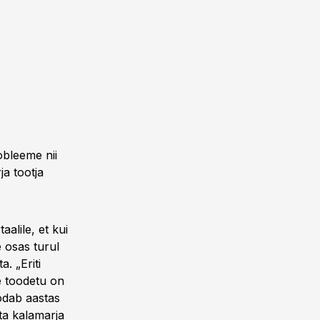
robleeme nii
ja tootja
aalile, et kui
e osas turul
. „Eriti
ie toodetu on
oodab aastas
ta kalamarja