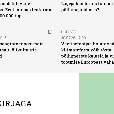
oomab tulevane
Lugeja küsib: mis toimub 
s: Eesti ainsas teofarmis
põllumajanduses?
00 000 tigu
UUDISED
9:15
30.07.26, 12:00
saagiprognoos: mais
Väetisetootjad hoiatavad
rsult, õlikultuurid
kliimareform võib tõsta
d
põllumeeste kulusid ja vi
tootmise Euroopast välja
KIRJAGA