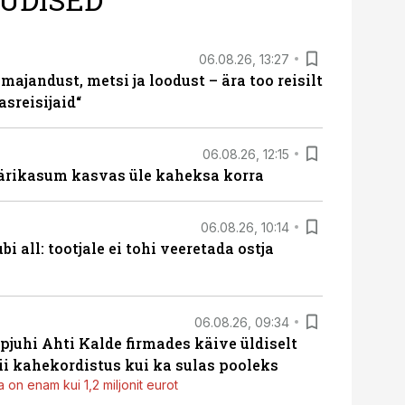
06.08.26, 13:27
majandust, metsi ja loodust – ära too reisilt
sreisijaid“
06.08.26, 12:15
ärikasum kasvas üle kaheksa korra
06.08.26, 10:14
i all: tootjale ei tohi veeretada ostja
06.08.26, 09:34
pjuhi Ahti Kalde firmades käive üldiselt
i kahekordistus kui ka sulas pooleks
 on enam kui 1,2 miljonit eurot