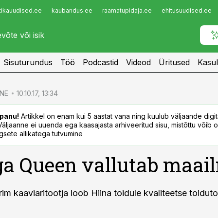
tikauudised.ee
kaubandus.ee
raamatupidaja.ee
ehitusuudised.ee
Infopank
Radar
Sisuturundus
Töö
Podcastid
Videod
Üritused
Kasul
NE
10.10.17, 13:34
panu!
Artikkel on enam kui 5 aastat vana ning kuulub väljaande digi
. Väljaanne ei uuenda ega kaasajasta arhiveeritud sisu, mistõttu võib ol
sete allikatega tutvumine
a Queen vallutab maai
m kaaviaritootja loob Hiina toidule kvaliteetse toiduto