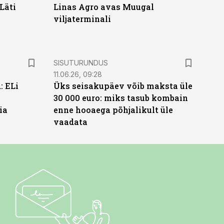
Läti
Linas Agro avas Muugal
viljaterminali
ST
SISUTURUNDUS
11.06.26, 09:28
: ELi
Üks seisakupäev võib maksta üle
30 000 euro: miks tasub kombain
ia
enne hooaega põhjalikult üle
vaadata