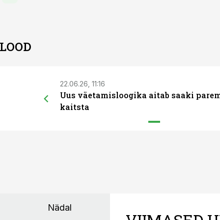
 LOOD
22.06.26, 11:16
Uus väetamisloogika aitab saaki pare
kaitsta
Nädal
VIIMASED U