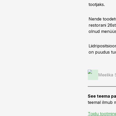
tootjaks.
Nende toodetu
restorani 26s
olnud menüüs 
Liidripositsio
on puudus tuu
Meelika
See teema pa
teemal ilmub m
Toidu tootmin