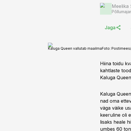
Meelika
Põllumaja
Jaga
Kaluga Queen vallutab maailma
Foto:
Postimees
Hiina toidu kv
kahtlaste too
Kaluga Queen 
Kaluga Queeni
nad oma ettevõ
väga väike us
keeruline oli 
lisaks heale h
umbes 60 tonn