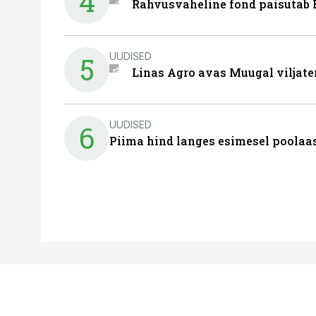
4
Rahvusvaheline fond paisutab B
UUDISED
5
Linas Agro avas Muugal viljate
UUDISED
6
Piima hind langes esimesel poolaast