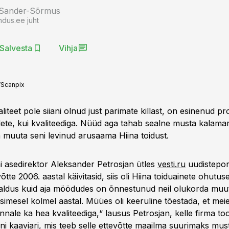
 Sander-Sõrmus
ndus.ee juht
Salvesta
Vihja
/Scanpix
aliteet pole siiani olnud just parimate killast, on esinenud p
dete, kui kvaliteediga. Nüüd aga tahab sealne musta kalamar
muuta seni levinud arusaama Hiina toidust.
 asedirektor Aleksander Petrosjan ütles
vesti.ru
uudisteport
tte 2006. aastal käivitasid, siis oli Hiina toiduainete ohutus
aldus kuid aja möödudes on õnnestunud neil olukorda muuta
esimesel kolmel aastal. Müües oli keeruline tõestada, et me
innale ka hea kvaliteediga,“ lausus Petrosjan, kelle firma t
i kaaviari, mis teeb selle ettevõtte maailma suurimaks mus