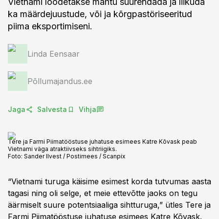
Vietnami loodetakse mahtu suurendada ja liikuda
ka määrdejuustude, või ja kõrgpastöriseeritud
piima eksportimiseni.
Linda Eensaar
Põllumajandus.ee
Jaga
Salvesta
Vihja
Tere ja Farmi Piimatööstuse juhatuse esimees Katre Kõvask peab
Vietnami väga atraktiivseks sihtriigiks.
Foto:
Sander Ilvest / Postimees / Scanpix
“Vietnami turuga käisime esimest korda tutvumas aasta
tagasi ning oli selge, et meie ettevõtte jaoks on tegu
äärmiselt suure potentsiaaliga sihtturuga,” ütles Tere ja
Farmi Piimatööstuse juhatuse esimees Katre Kõvask.