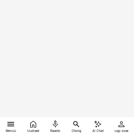
Menüü
Uudised
Raadio
Otsing
AI Chat
Logi sisse