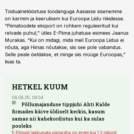
Toiduainetööstuse toodanguga Aasiasse sisenemine
on karmim ja keerulisem kui Euroopa Liidu riikidesse.
“Piimatoodete eksport on rohkem reguleeritud kui
relvade puhul,” ütles E-Piima juhatuse esimees Jaanus
Murakas. “Kui on midagi, mida meil Euroopa Liidus ei
nõuta, aga Hiinas nõutakse, siis see pole vabandus.
Selle peale öeldakse, et minge siis müüge Euroopas,”
lisas ta.
HETKEL KUUM
06.08.26, 09:34
03.08.
Põllumajanduse tippjuhi Ahti Kalde
Luge
firmades käive üldiselt kerkis, kasum
põll
samas nii kahekordistus kui ka sulas
pooleks
E-Piimast laekumata piimaraha on enam kui 1,2 miljonit