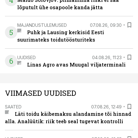
4
lõputult ühe osapoole kanda jätta
MAJANDUSTULEMUSED
07.08.26, 09:30
5
Puhk ja Lausing kerkisid Eesti
suurimateks toidutöösturiteks
UUDISED
04.08.26, 11:23
6
Linas Agro avas Muugal viljaterminali
VIIMASED UUDISED
SAATED
07.08.26, 12:49
Läti toidu käibemaksu alandamine tõi hinnad
alla. Analüütik: riik teeb seal tugevat kontrolli