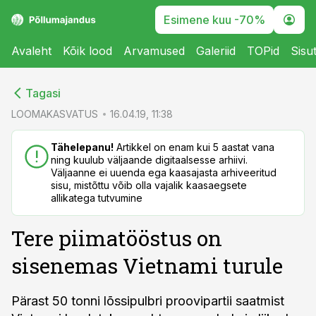
Esimene kuu -70%
Avaleht
Kõik lood
Arvamused
Galeriid
TOPid
Sisu
cebook
cebook
Tagasi
Twitter)
Twitter)
LOOMAKASVATUS
16.04.19, 11:38
kedIn
kedIn
Tähelepanu!
Artikkel on enam kui 5 aastat vana
ning kuulub väljaande digitaalsesse arhiivi.
ail
ail
Väljaanne ei uuenda ega kaasajasta arhiveeritud
sisu, mistõttu võib olla vajalik kaasaegsete
k
k
allikatega tutvumine
Tere piimatööstus on
sisenemas Vietnami turule
Pärast 50 tonni lõssipulbri proovipartii saatmist