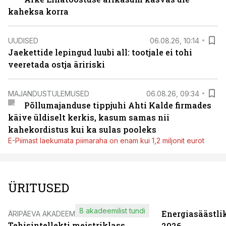
kaheksa korra
UUDISED
06.08.26, 10:14
Jaekettide lepingud luubi all: tootjale ei tohi
veeretada ostja äririski
MAJANDUSTULEMUSED
06.08.26, 09:34
Põllumajanduse tippjuhi Ahti Kalde firmades
käive üldiselt kerkis, kasum samas nii
kahekordistus kui ka sulas pooleks
E-Piimast laekumata piimaraha on enam kui 1,2 miljonit eurot
ÜRITUSED
8 akadeemilist tundi
Energiasäästli
ÄRIPÄEVA AKADEEMIA
Tehisintellekti meistriklass
2026