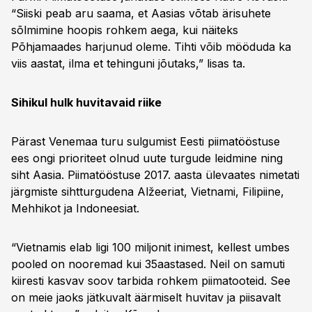
“Siiski peab aru saama, et Aasias võtab ärisuhete
sõlmimine hoopis rohkem aega, kui näiteks
Põhjamaades harjunud oleme. Tihti võib mööduda ka
viis aastat, ilma et tehinguni jõutaks,” lisas ta.
Sihikul hulk huvitavaid riike
Pärast Venemaa turu sulgumist Eesti piimatööstuse
ees ongi prioriteet olnud uute turgude leidmine ning
siht Aasia. Piimatööstuse 2017. aasta ülevaates nimetati
järgmiste sihtturgudena Alžeeriat, Vietnami, Filipiine,
Mehhikot ja Indoneesiat.
“Vietnamis elab ligi 100 miljonit inimest, kellest umbes
pooled on nooremad kui 35aastased. Neil on samuti
kiiresti kasvav soov tarbida rohkem piimatooteid. See
on meie jaoks jätkuvalt äärmiselt huvitav ja piisavalt