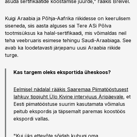
asuda sertifikaatide koostamise juurde,” rääkis Breivel.
Kuigi Araabia ja Põhja-Aafrika riikidesse on keerulisem
siseneda, siis aasta alguses sai Tere ASi Põlva
tootmisüksus ka halal-sertifikaadi, mis võimaldas neil
teha veebruaris esimese tehingu Saudi-Araabiaga. See
avab ka loodetavasti järjepanu uusi Araabia riikide
turge.
Kas targem oleks eksportida üheskoos?
Eelmisel nädalal rääkis Saaremaa Piimatööstusest
lahkuv tippjuht Ülo Kivine intervjuus Äripäevale
, et
Eesti piimatööstuse suurim kasutamata võimalus
peitub ekspordis ja täpsemalt paremas koostöös
ekspordi vallas.
"Kui üks ettevõte sõidab kuhugi oma