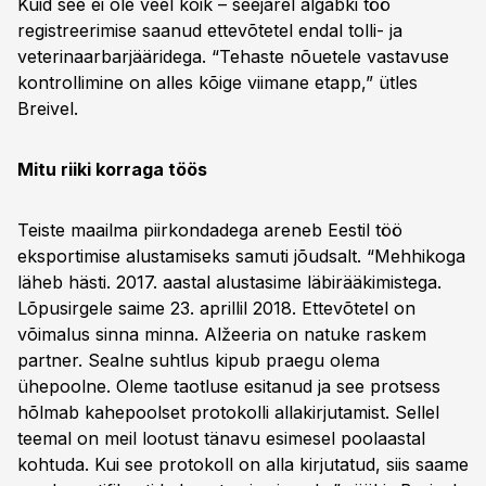
Kuid see ei ole veel kõik – seejärel algabki töö
registreerimise saanud ettevõtetel endal tolli- ja
veterinaarbarjääridega. “Tehaste nõuetele vastavuse
kontrollimine on alles kõige viimane etapp,” ütles
Breivel.
Mitu riiki korraga töös
Teiste maailma piirkondadega areneb Eestil töö
eksportimise alustamiseks samuti jõudsalt. “Mehhikoga
läheb hästi. 2017. aastal alustasime läbirääkimistega.
Lõpusirgele saime 23. aprillil 2018. Ettevõtetel on
võimalus sinna minna. Alžeeria on natuke raskem
partner. Sealne suhtlus kipub praegu olema
ühepoolne. Oleme taotluse esitanud ja see protsess
hõlmab kahepoolset protokolli allakirjutamist. Sellel
teemal on meil lootust tänavu esimesel poolaastal
kohtuda. Kui see protokoll on alla kirjutatud, siis saame