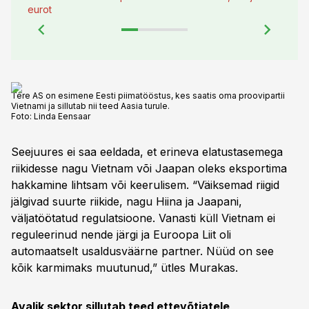
eurot
Tere AS on esimene Eesti piimatööstus, kes saatis oma proovipartii
Vietnami ja sillutab nii teed Aasia turule.
Foto:
Linda Eensaar
Seejuures ei saa eeldada, et erineva elatustasemega
riikidesse nagu Vietnam või Jaapan oleks eksportima
hakkamine lihtsam või keerulisem. “Väiksemad riigid
jälgivad suurte riikide, nagu Hiina ja Jaapani,
väljatöötatud regulatsioone. Vanasti küll Vietnam ei
reguleerinud nende järgi ja Euroopa Liit oli
automaatselt usaldusväärne partner. Nüüd on see
kõik karmimaks muutunud,” ütles Murakas.
Avalik sektor sillutab teed ettevõtjatele