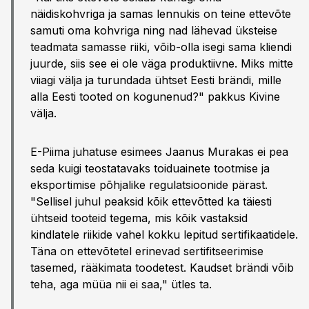
näidiskohvriga ja samas lennukis on teine ettevõte
samuti oma kohvriga ning nad lähevad üksteise
teadmata samasse riiki, võib-olla isegi sama kliendi
juurde, siis see ei ole väga produktiivne. Miks mitte
viiagi välja ja turundada ühtset Eesti brändi, mille
alla Eesti tooted on kogunenud?" pakkus Kivine
välja.
E-Piima juhatuse esimees Jaanus Murakas ei pea
seda kuigi teostatavaks toiduainete tootmise ja
eksportimise põhjalike regulatsioonide pärast.
"Sellisel juhul peaksid kõik ettevõtted ka täiesti
ühtseid tooteid tegema, mis kõik vastaksid
kindlatele riikide vahel kokku lepitud sertifikaatidele.
Täna on ettevõtetel erinevad sertifitseerimise
tasemed, rääkimata toodetest. Kaudset brändi võib
teha, aga müüa nii ei saa," ütles ta.