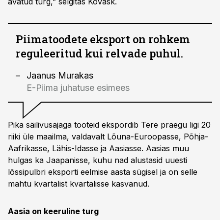
avatud turg,” selgitas Kõvask.
Piimatoodete eksport on rohkem
reguleeritud kui relvade puhul.
Jaanus Murakas
E-Piima juhatuse esimees
Pika säilivusajaga tooteid ekspordib Tere praegu ligi 20
riiki üle maailma, valdavalt Lõuna-Euroopasse, Põhja-
Aafrikasse, Lähis-Idasse ja Aasiasse. Aasias muu
hulgas ka Jaapanisse, kuhu nad alustasid uuesti
lõssipulbri eksporti eelmise aasta sügisel ja on selle
mahtu kvartalist kvartalisse kasvanud.
Aasia on keeruline turg