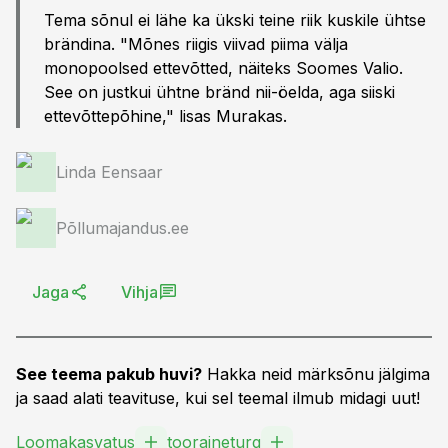
Tema sõnul ei lähe ka ükski teine riik kuskile ühtse
brändina. "Mõnes riigis viivad piima välja
monopoolsed ettevõtted, näiteks Soomes Valio.
See on justkui ühtne bränd nii-öelda, aga siiski
ettevõttepõhine," lisas Murakas.
Linda Eensaar
Põllumajandus.ee
Jaga
Vihja
See teema pakub huvi?
Hakka neid märksõnu jälgima
ja saad alati teavituse, kui sel teemal ilmub midagi uut!
Loomakasvatus
tooraineturg