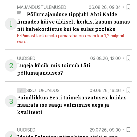
MAJANDUSTULEMUSED
06.08.26, 09:34
Põllumajanduse tippjuhi Ahti Kalde
firmades käive üldiselt kerkis, kasum samas
1
nii kahekordistus kui ka sulas pooleks
E-Piimast laekumata piimaraha on enam kui 1,2 miljonit
eurot
UUDISED
03.08.26, 12:00
2
Lugeja küsib: mis toimub Läti
põllumajanduses?
SISUTURUNDUS
09.06.26, 16:46
ST
Paindlikkus Eesti taimekasvatuses: kuidas
3
määrata ise saagi valmimise aega ja
kvaliteeti
UUDISED
29.07.26, 09:30
Maido Solovjov: piimahinna riski ei saa