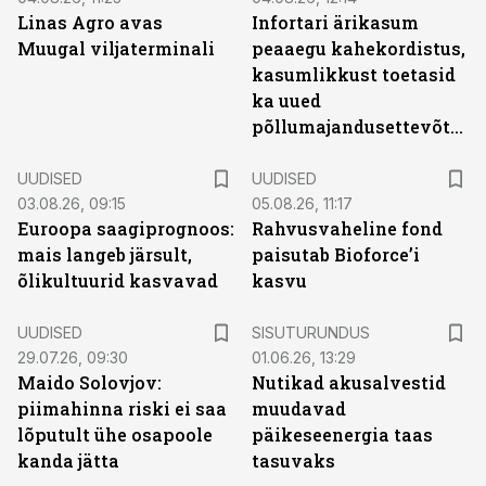
Linas Agro avas
Infortari ärikasum
Muugal viljaterminali
peaaegu kahekordistus,
kasumlikkust toetasid
ka uued
põllumajandusettevõtted
UUDISED
UUDISED
03.08.26, 09:15
05.08.26, 11:17
Euroopa saagiprognoos:
Rahvusvaheline fond
mais langeb järsult,
paisutab Bioforce’i
õlikultuurid kasvavad
kasvu
ST
UUDISED
SISUTURUNDUS
29.07.26, 09:30
01.06.26, 13:29
Maido Solovjov:
Nutikad akusalvestid
piimahinna riski ei saa
muudavad
lõputult ühe osapoole
päikeseenergia taas
kanda jätta
tasuvaks