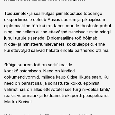
Toiduainete- ja sealhulgas piimatööstuse toodangu
eksportimisele eelneb Aasias suurem ja pikaajalisem
diplomaatiline töö kui mis tahes muude tööstuste puhul
ning ilma selleta ei saa ettevõtjad iseseisvalt mitte mingil
juhul turule siseneda. Diplomaatiline töö hõlmab
riikide- ja ministeeriumitevahelisi kokkuleppeid, enne
kui ettevõtjad saavad hakata endale partnereid otsima.
“Kõige suurem töö on sertifikaatide
kooskõlastamisega. Need on kindlad
dokumendivormid, millega kaup üldse liikuda saab. Kui
need on pärast sisu ja sõnastuste kokkuleppimist
valmist, siis on alles ettevõtetel see turg nii-öelda lahti,”
rääkis veterinaar- ja toiduameti ekspordi peaspetsialist
Marko Breivel.