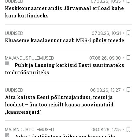
UUDISED
07.08.26, 10:35
Keskkonnaamet andis Järvamaal eriload kahe
karu küttimiseks
UUDISED
07.08.26, 10:31
Eluaseme kaaslaenust saab MES-i püsiv meede
MAJANDUSTULEMUSED
07.08.26, 09:30
Puhk ja Lausing kerkisid Eesti suurimateks
toidutöösturiteks
UUDISED
06.08.26, 13:27
Aita kaitsta Eesti põllumajandust, metsi ja
loodust – ära too reisilt kaasa soovimatuid
„kaasreisijaid“
MAJANDUSTULEMUSED
06.08.26, 12:15
Arke Lihatööstuse ärikasum kasvas üle