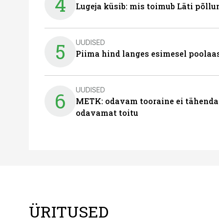
4
Lugeja küsib: mis toimub Läti põll
UUDISED
5
Piima hind langes esimesel poolaast
UUDISED
6
METK: odavam tooraine ei tähenda
odavamat toitu
ÜRITUSED