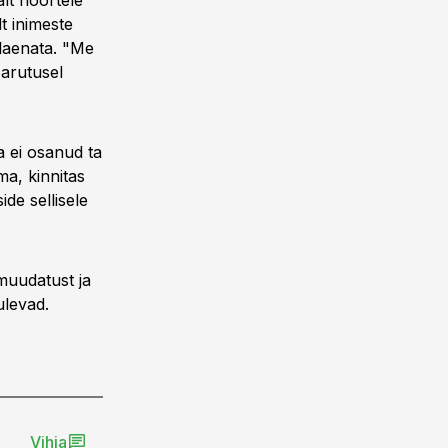
lt noortele
t inimeste
 laenata. "Me
 arutusel
a ei osanud ta
ma, kinnitas
de sellisele
muudatust ja
ulevad.
Vihja