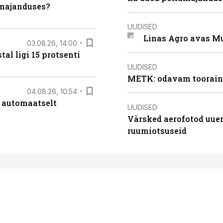
umajanduses?
UUDISED
Linas Agro avas Mu
03.08.26, 14:00
al ligi 15 protsenti
UUDISED
METK: odavam tooraine
04.08.26, 10:54
 automaatselt
UUDISED
Värsked aerofotod uuen
ruumiotsuseid