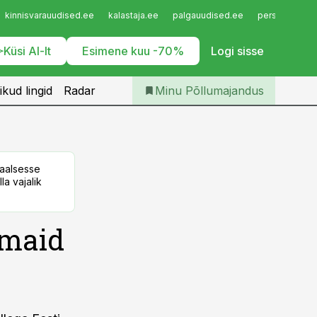
Iseteenindus
kinnisvarauudised.ee
kalastaja.ee
palgauudised.ee
personaliuudi
Telli Põllumajandus
Küsi AI-lt
Esimene kuu -70%
Logi sisse
ikud lingid
Radar
Minu Põllumajandus
taalsesse
la vajalik
umaid