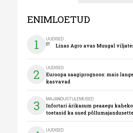
ENIMLOETUD
UUDISED
1
Linas Agro avas Muugal viljate
UUDISED
2
Euroopa saagiprognoos: mais langeb 
kasvavad
MAJANDUSTULEMUSED
3
Infortari ärikasum peaaegu kaheko
toetasid ka uued põllumajandusett
UUDISED