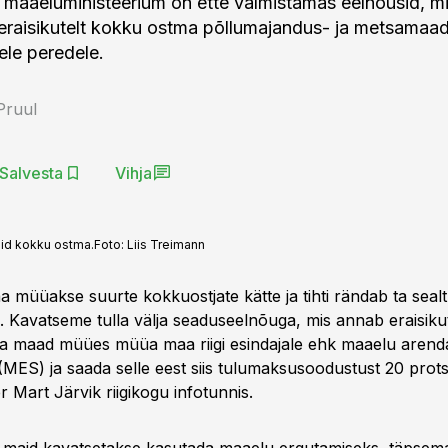
 maaeluministeerium on ette valmistamas eelnõusid, mi
 eraisikutelt kokku ostma põllumajandus- ja metsamaa
ele peredele.
 Pruul
Salvesta
Vihja
aid kokku ostma.
Foto:
Liis Treimann
 müüakse suurte kokkuostjate kätte ja tihti rändab ta sealt
. Kavatseme tulla välja seaduseelnõuga, mis annab eraisiku
a maad müües müüa maa riigi esindajale ehk maaelu arend
(MES) ja saada selle eest siis tulumaksusoodustust 20 protse
 Mart Järvik riigikogu infotunnis.