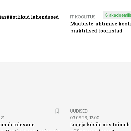
8 akadeemilis
iasäästlikud lahendused
IT KOOLITUS
Muutuste juhtimise kooli
praktilised tööriistad
UUDISED
:21
03.08.26, 12:00
oomab tulevane
Lugeja küsib: mis toimub 