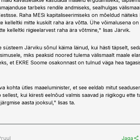
maid kavatsetakse kasutada maaelu ergutamiseks, täpsema
umajanduse tarbeks rendile andmiseks, sealhulgas välismaal
estisse. Raha MESi kapitaliseerimiseks on mõeldud näiteks
te kelleltki mitte kuskilt raha ära võtta. Ühe võimalusena on
te kelleltki riigieelarvest raha ära võtmine," lisas Järvik.
ne süsteem Järviku sõnul käima läinud, kui hästi täpselt, sed
üsimusele, miks peaksid noored tulema välismaalt maale ela
eks, et EKRE Soome osakonnast on tulnud väga hea tagasisi
va kohta ütles maaeluminister, et see eeldab mitut seaduse
 sellest, kui kiiresti eelnõud valmis saavad ja riigikogu ette t
järgmise aasta jooksul," lisas ta.
Pruul
Jaga