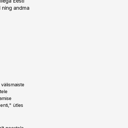
llega Eesti
d ning andma
 välismaiste
tele
amise
nti," ütles