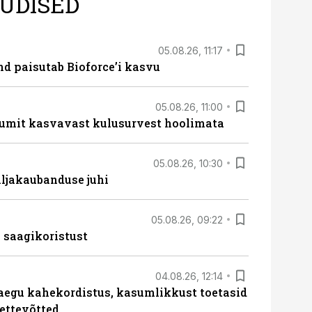
UDISED
05.08.26, 11:17
d paisutab Bioforce’i kasvu
05.08.26, 11:00
umit kasvavast kulusurvest hoolimata
05.08.26, 10:30
ljakaubanduse juhi
05.08.26, 09:22
 saagikoristust
04.08.26, 12:14
aegu kahekordistus, kasumlikkust toetasid
ettevõtted