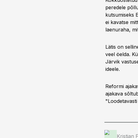
Kokkuostetud 
peredele põll
kutsumiseks E
ei kavatse mit
laenuraha, mit
Lätis on selli
veel öelda. K
Järvik vastus
ideele.
Reformi ajaka
ajakava sõltub
"Loodetavasti 
Kristjan 