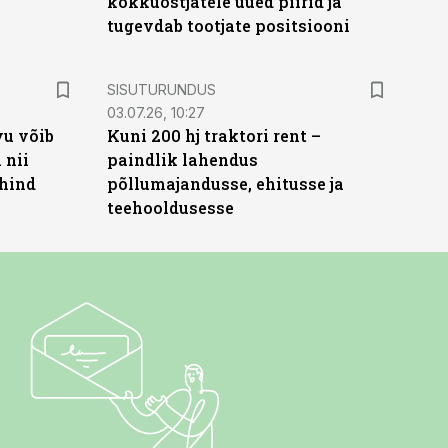
kokkuostjatele uued piirid ja
tugevdab tootjate positsiooni
ST
SISUTURUNDUS
03.07.26, 10:27
vu võib
Kuni 200 hj traktori rent –
 nii
paindlik lahendus
 hind
põllumajandusse, ehitusse ja
teehooldusesse