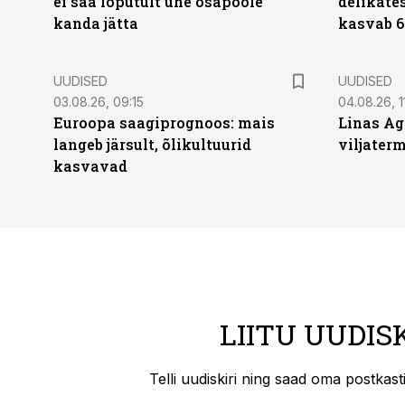
ei saa lõputult ühe osapoole
delikates
kanda jätta
kasvab 6
UUDISED
UUDISED
03.08.26, 09:15
04.08.26, 1
Euroopa saagiprognoos: mais
Linas Ag
langeb järsult, õlikultuurid
viljaterm
kasvavad
LIITU UUDIS
Telli uudiskiri ning saad oma postkas