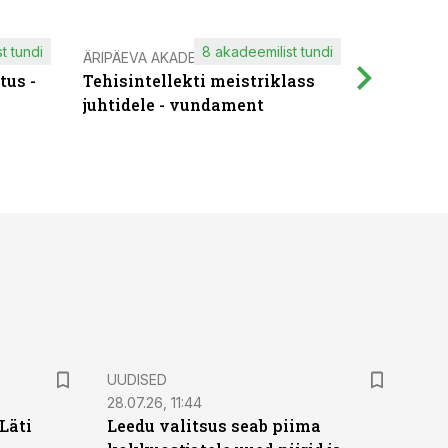
t tundi
8 akadeemilist tundi
ÄRIPÄEVA AKADEEMIA
IT KOOLIT
tus -
Tehisintellekti meistriklass
Muutuste
juhtidele - vundament
praktilis
UUDISED
28.07.26, 11:44
Läti
Leedu valitsus seab piima