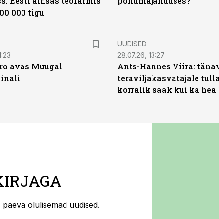
s: Eesti ainsas teofarmis
põllumajanduses?
00 000 tigu
UUDISED
1:23
28.07.26, 13:27
ro avas Muugal
Ants-Hannes Viira: täna
inali
teraviljakasvatajale tulla
korralik saak kui ka hea
KIRJAGA
ti päeva olulisemad uudised.