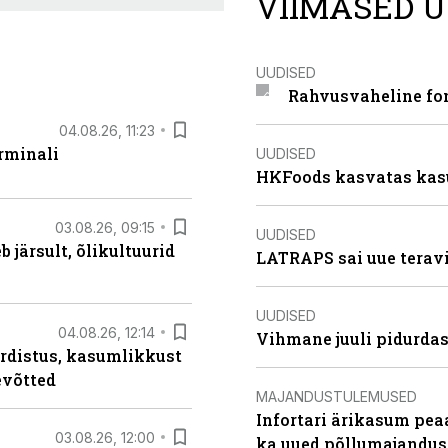
VIIMASED U
UUDISED
Rahvusvaheline fon
04.08.26, 11:23
rminali
UUDISED
HKFoods kasvatas kas
03.08.26, 09:15
UUDISED
järsult, õlikultuurid
LATRAPS sai uue teravi
UUDISED
04.08.26, 12:14
Vihmane juuli pidurdas
rdistus, kasumlikkust
evõtted
MAJANDUSTULEMUSED
Infortari ärikasum pea
03.08.26, 12:00
ka uued põllumajandus