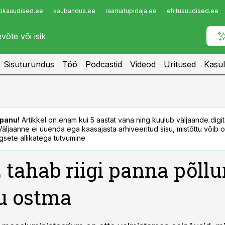
tikauudised.ee
kaubandus.ee
raamatupidaja.ee
ehitusuudised.ee
Infopank
Radar
Sisuturundus
Töö
Podcastid
Videod
Üritused
Kasul
panu!
Artikkel on enam kui 5 aastat vana ning kuulub väljaande digi
. Väljaanne ei uuenda ega kaasajasta arhiveeritud sisu, mistõttu võib ol
sete allikatega tutvumine
tahab riigi panna põll
u ostma