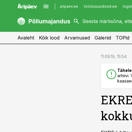
aripaev.ee
tööstusuudised.ee
logis
kaubandus.ee
imelineajalugu.ee
kinnisvarauudised.ee
imelineteadus.ee
Avaleht
Kõik lood
Arvamused
Galeriid
TOPid
cebook
cebook
11.09.19, 15:54
Twitter)
Twitter)
Tähele
kedIn
kedIn
arhiivi
kaasaeg
ail
ail
EKRE 
k
k
kokk