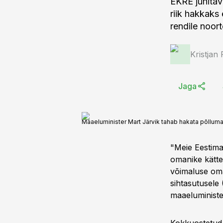
EKRE juhitav
riik hakkaks
rendile noort
Kristjan
Jaga
Maaeluminister Mart Järvik tahab hakata põllum
"Meie Eestimaa
omanike kätte
võimaluse om
sihtasutusele 
maaeluminister