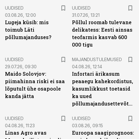
UUDISED
UUDISED
03.08.26, 12:00
31.07.26, 13:21
Lugeja küsib: mis
Põllul roomab tulevane
toimub Läti
delikatess: Eesti ainsas
põllumajanduses?
teofarmis kasvab 600
000 tigu
UUDISED
MAJANDUSTULEMUSED
29.07.26, 09:30
04.08.26, 12:14
Maido Solovjov:
Infortari ärikasum
piimahinna riski ei saa
peaaegu kahekordistus,
lõputult ühe osapoole
kasumlikkust toetasid
kanda jätta
ka uued
põllumajandusettevõtted
UUDISED
UUDISED
04.08.26, 11:23
03.08.26, 09:15
Linas Agro avas
Euroopa saagiprognoos: