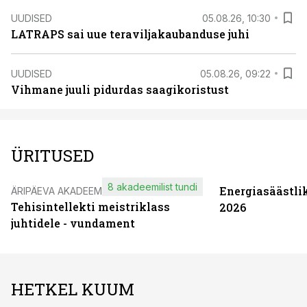
UUDISED
05.08.26, 10:30
LATRAPS sai uue teraviljakaubanduse juhi
UUDISED
05.08.26, 09:22
Vihmane juuli pidurdas saagikoristust
ÜRITUSED
8 akadeemilist tundi
Energiasäästli
ÄRIPÄEVA AKADEEMIA
Tehisintellekti meistriklass
2026
juhtidele - vundament
HETKEL KUUM