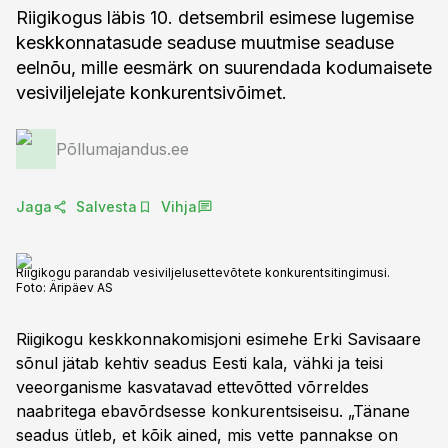
Riigikogus läbis 10. detsembril esimese lugemise
keskkonnatasude seaduse muutmise seaduse
eelnõu, mille eesmärk on suurendada kodumaisete
vesiviljelejate konkurentsivõimet.
Põllumajandus.ee
Jaga
Salvesta
Vihja
Riigikogu parandab vesiviljelusettevõtete konkurentsitingimusi.
Foto:
Äripäev AS
Riigikogu keskkonnakomisjoni esimehe Erki Savisaare
sõnul jätab kehtiv seadus Eesti kala, vähki ja teisi
veeorganisme kasvatavad ettevõtted võrreldes
naabritega ebavõrdsesse konkurentsiseisu. „Tänane
seadus ütleb, et kõik ained, mis vette pannakse on