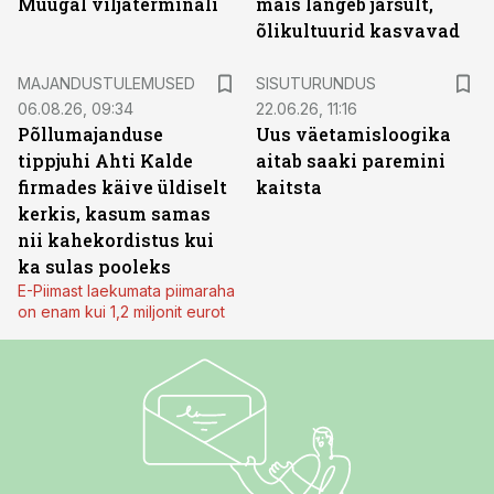
Muugal viljaterminali
mais langeb järsult,
õlikultuurid kasvavad
ST
MAJANDUSTULEMUSED
SISUTURUNDUS
06.08.26, 09:34
22.06.26, 11:16
Põllumajanduse
Uus väetamisloogika
tippjuhi Ahti Kalde
aitab saaki paremini
firmades käive üldiselt
kaitsta
kerkis, kasum samas
nii kahekordistus kui
ka sulas pooleks
E-Piimast laekumata piimaraha
on enam kui 1,2 miljonit eurot