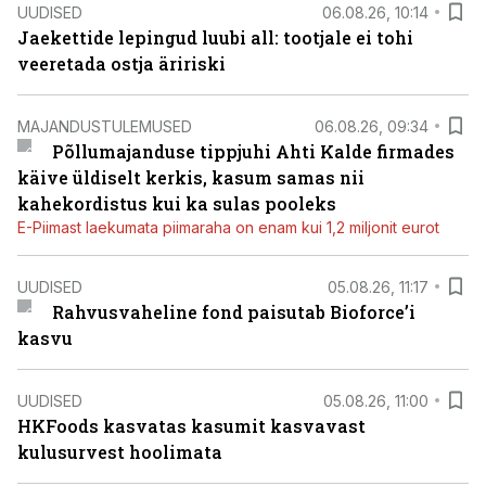
UUDISED
06.08.26, 10:14
Jaekettide lepingud luubi all: tootjale ei tohi
veeretada ostja äririski
MAJANDUSTULEMUSED
06.08.26, 09:34
Põllumajanduse tippjuhi Ahti Kalde firmades
käive üldiselt kerkis, kasum samas nii
kahekordistus kui ka sulas pooleks
E-Piimast laekumata piimaraha on enam kui 1,2 miljonit eurot
UUDISED
05.08.26, 11:17
Rahvusvaheline fond paisutab Bioforce’i
kasvu
UUDISED
05.08.26, 11:00
HKFoods kasvatas kasumit kasvavast
kulusurvest hoolimata