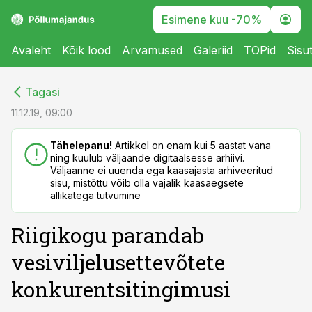
Esimene kuu -70%
Avaleht
Kõik lood
Arvamused
Galeriid
TOPid
Sisu
cebook
cebook
Tagasi
Twitter)
Twitter)
11.12.19, 09:00
kedIn
kedIn
Tähelepanu!
Artikkel on enam kui 5 aastat vana
ning kuulub väljaande digitaalsesse arhiivi.
ail
ail
Väljaanne ei uuenda ega kaasajasta arhiveeritud
sisu, mistõttu võib olla vajalik kaasaegsete
k
k
allikatega tutvumine
Riigikogu parandab
vesiviljelusettevõtete
konkurentsitingimusi