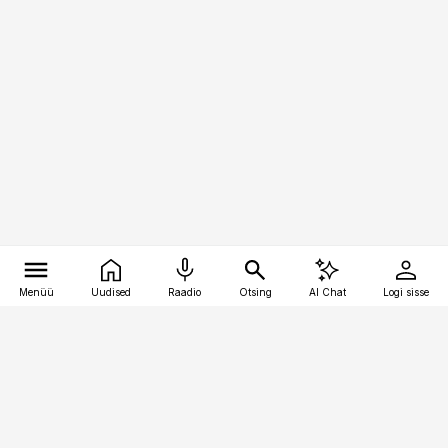
Menüü
Uudised
Raadio
Otsing
AI Chat
Logi sisse
Vana-Lõuna 39/1, 19094 Tallinn
(+372) 667 0111
pollumajandus@pollumajandus.ee