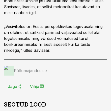
loodusressursside jätkusuutlikuma kasutamise,“ ütles
Savisaar, lisades, et sellist metoodikat kasutavad ka
meie naaberriigid.
„Vesiviljelus on Eestis perspektiivikas tegevusala ning
on oluline, et säiliksid parimad väljavaated sellel alal
tegutsemiseks ning võrdsed võimalused turul
konkureerimiseks nii Eesti siseselt kui ka teiste
riikidega,“ ütles Savisaar.
Põllumajandus.ee
Jaga
Vihja
SEOTUD LOOD