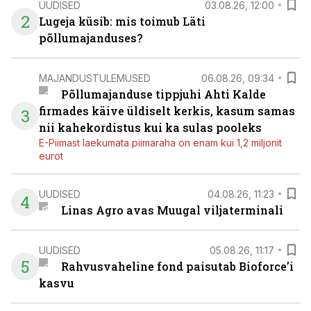
UUDISED
03.08.26, 12:00
2
Lugeja küsib: mis toimub Läti
põllumajanduses?
MAJANDUSTULEMUSED
06.08.26, 09:34
Põllumajanduse tippjuhi Ahti Kalde
firmades käive üldiselt kerkis, kasum samas
3
nii kahekordistus kui ka sulas pooleks
E-Piimast laekumata piimaraha on enam kui 1,2 miljonit
eurot
UUDISED
04.08.26, 11:23
4
Linas Agro avas Muugal viljaterminali
UUDISED
05.08.26, 11:17
5
Rahvusvaheline fond paisutab Bioforce’i
kasvu