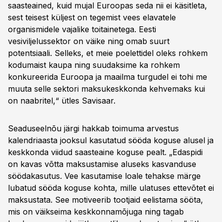
saasteained, kuid mujal Euroopas seda nii ei käsitleta,
sest teisest küljest on tegemist vees elavatele
organismidele vajalike toitainetega. Eesti
vesiviljelussektor on väike ning omab suurt
potentsiaali. Selleks, et meie poelettidel oleks rohkem
kodumaist kaupa ning suudaksime ka rohkem
konkureerida Euroopa ja maailma turgudel ei tohi me
muuta selle sektori maksukeskkonda kehvemaks kui
on naabritel,“ ütles Savisaar.
Seaduseelnõu järgi hakkab toimuma arvestus
kalendriaasta jooksul kasutatud sööda koguse alusel ja
keskkonda viidud saasteaine koguse pealt. „Edaspidi
on kavas võtta maksustamise aluseks kasvanduse
söödakasutus. Vee kasutamise loale tehakse märge
lubatud sööda koguse kohta, mille ulatuses ettevõtet ei
maksustata. See motiveerib tootjaid eelistama sööta,
mis on väikseima keskkonnamõjuga ning tagab