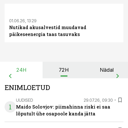
ST
01.06.26, 13:29
Nutikad akusalvestid muudavad
päikeseenergia taas tasuvaks
24H
72H
Nädal
ENIMLOETUD
UUDISED
29.07.26, 09:30
1
Maido Solovjov: piimahinna riski ei saa
lõputult ühe osapoole kanda jätta