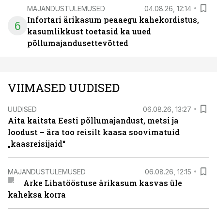
MAJANDUSTULEMUSED
04.08.26, 12:14
Infortari ärikasum peaaegu kahekordistus,
6
kasumlikkust toetasid ka uued
põllumajandusettevõtted
VIIMASED UUDISED
UUDISED
06.08.26, 13:27
Aita kaitsta Eesti põllumajandust, metsi ja
loodust – ära too reisilt kaasa soovimatuid
„kaasreisijaid“
MAJANDUSTULEMUSED
06.08.26, 12:15
Arke Lihatööstuse ärikasum kasvas üle
kaheksa korra