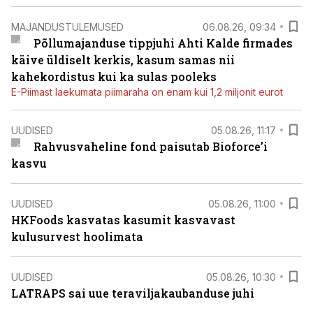
MAJANDUSTULEMUSED
06.08.26, 09:34
Põllumajanduse tippjuhi Ahti Kalde firmades
käive üldiselt kerkis, kasum samas nii
kahekordistus kui ka sulas pooleks
E-Piimast laekumata piimaraha on enam kui 1,2 miljonit eurot
UUDISED
05.08.26, 11:17
Rahvusvaheline fond paisutab Bioforce’i
kasvu
UUDISED
05.08.26, 11:00
HKFoods kasvatas kasumit kasvavast
kulusurvest hoolimata
UUDISED
05.08.26, 10:30
LATRAPS sai uue teraviljakaubanduse juhi