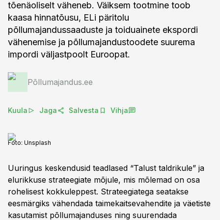
tõenäoliselt väheneb. Väiksem tootmine toob
kaasa hinnatõusu, ELi päritolu
põllumajandussaaduste ja toiduainete ekspordi
vähenemise ja põllumajandustoodete suurema
impordi väljastpoolt Euroopat.
Põllumajandus.ee
Kuula
Jaga
Salvesta
Vihja
Foto:
Unsplash
Uuringus keskendusid teadlased “Talust taldrikule” ja
elurikkuse strateegiate mõjule, mis mõlemad on osa
rohelisest kokkuleppest. Strateegiatega seatakse
eesmärgiks vähendada taimekaitsevahendite ja väetiste
kasutamist põllumajanduses ning suurendada