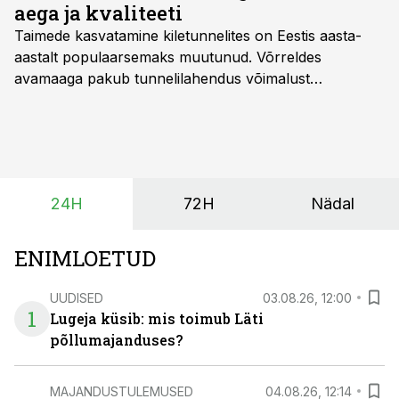
aega ja kvaliteeti
Taimede kasvatamine kiletunnelites on Eestis aasta-
aastalt populaarsemaks muutunud. Võrreldes
avamaaga pakub tunnelilahendus võimalust
saagikoristuse algust kuni kahe nädala võrra
varasemaks tuua või hoopis hilisemaks lükata. Hästi
planeerides on tänu sellele võimalik saada ka saagi
eest turul kõrgemat hinda.
24H
72H
Nädal
ENIMLOETUD
UUDISED
03.08.26, 12:00
1
Lugeja küsib: mis toimub Läti
põllumajanduses?
MAJANDUSTULEMUSED
04.08.26, 12:14