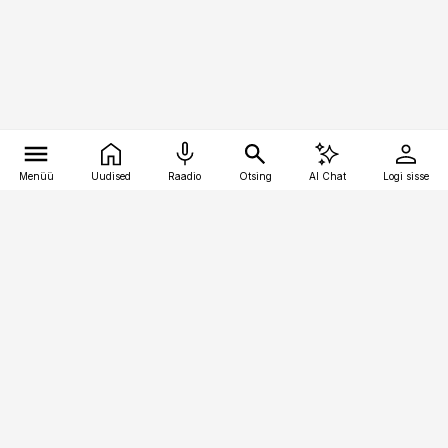
Menüü
Uudised
Raadio
Otsing
AI Chat
Logi sisse
Vana-Lõuna 39/1, 19094 Tallinn
(+372) 667 0111
pollumajandus@pollumajandus.ee
Telli
Reklaam
Firmast