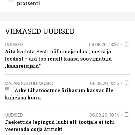
protsenti
VIIMASED UUDISED
UUDISED
06.08.26, 13:27
Aita kaitsta Eesti põllumajandust, metsi ja
loodust – ära too reisilt kaasa soovimatuid
„kaasreisijaid“
MAJANDUSTULEMUSED
06.08.26, 12:15
Arke Lihatööstuse ärikasum kasvas üle
kaheksa korra
UUDISED
06.08.26, 10:14
Jaekettide lepingud luubi all: tootjale ei tohi
veeretada ostja äririski