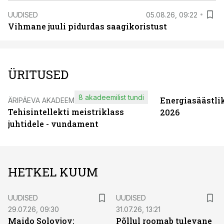
UUDISED
05.08.26, 09:22
Vihmane juuli pidurdas saagikoristust
ÜRITUSED
8 akadeemilist tundi
Energiasäästli
ÄRIPÄEVA AKADEEMIA
Tehisintellekti meistriklass
2026
juhtidele - vundament
HETKEL KUUM
UUDISED
UUDISED
29.07.26, 09:30
31.07.26, 13:21
Maido Solovjov:
Põllul roomab tulevane