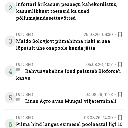
Infortari ärikasum peaaegu kahekordistus,
2
kasumlikkust toetasid ka uued
põllumajandusettevõtted
UUDISED
29.07.26, 09:30
3
Maido Solovjov: piimahinna riski ei saa
lõputult ühe osapoole kanda jätta
UUDISED
05.08.26, 11:17
4
Rahvusvaheline fond paisutab Bioforce’i
kasvu
UUDISED
04.08.26, 11:23
5
Linas Agro avas Muugal viljaterminali
UUDISED
03.08.26, 14:00
6
Piima hind langes esimesel poolaastal ligi 15