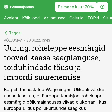
Esimene kuu -70%
Avaleht
Kõik lood
Arvamused
Galeriid
TOPid
Sisu
cebook
Tagasi
Twitter)
PÕLLUMAA
26.01.22, 13:43
Uuring: roheleppe eesmärgid
kedIn
toovad kaasa saagilanguse,
ail
toiduhindade tõusu ja
k
impordi suurenemise
Kõrgelt tunnustatud Wageningeni Ülikooli värske
uuring kinnitab, et Euroopa Komisjoni roheleppe
eesmärgid põllumajanduses viivad olukorrani, kus
Euroopa Liidus põllukultuuride saagikus