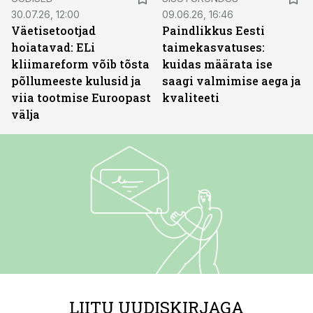
30.07.26, 12:00
09.06.26, 16:46
Väetisetootjad
Paindlikkus Eesti
hoiatavad: ELi
taimekasvatuses:
kliimareform võib tõsta
kuidas määrata ise
põllumeeste kulusid ja
saagi valmimise aega ja
viia tootmise Euroopast
kvaliteeti
välja
LIITU UUDISKIRJAGA