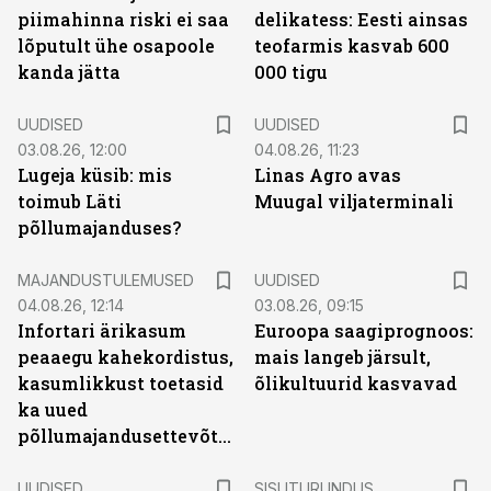
piimahinna riski ei saa
delikatess: Eesti ainsas
lõputult ühe osapoole
teofarmis kasvab 600
kanda jätta
000 tigu
UUDISED
UUDISED
03.08.26, 12:00
04.08.26, 11:23
Lugeja küsib: mis
Linas Agro avas
toimub Läti
Muugal viljaterminali
põllumajanduses?
MAJANDUSTULEMUSED
UUDISED
04.08.26, 12:14
03.08.26, 09:15
Infortari ärikasum
Euroopa saagiprognoos:
peaaegu kahekordistus,
mais langeb järsult,
kasumlikkust toetasid
õlikultuurid kasvavad
ka uued
põllumajandusettevõtted
ST
UUDISED
SISUTURUNDUS