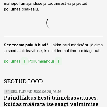
mahepõllumajanduse ja tootmisest välja jäetud
põllumaa osakaalu.
See teema pakub huvi?
Hakka neid märksõnu jälgima
ja saad alati teavituse, kui sel teemal ilmub midagi uut!
põllumaa
Põllumajandus
SEOTUD LOOD
SISUTURUNDUS
09.06.26, 16:46
ST
Paindlikkus Eesti taimekasvatuses:
kuidas määrata ise saagi valmimise