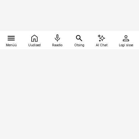
Menüü
Uudised
Raadio
Otsing
AI Chat
Logi sisse
Vana-Lõuna 39/1, 19094 Tallinn
(+372) 667 0111
pollumajandus@pollumajandus.ee
Telli
Reklaam
Firmast
Sisu kasutamisõigused
Ajakirjaniku