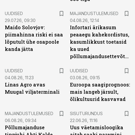
UUDISED
MAJANDUSTULEMUSED
29.07.26, 09:30
04.08.26, 12:14
Maido Solovjov:
Infortari ärikasum
piimahinna riski ei saa
peaaegu kahekordistus,
lõputult ühe osapoole
kasumlikkust toetasid
kanda jätta
ka uued
põllumajandusettevõtted
UUDISED
UUDISED
04.08.26, 11:23
03.08.26, 09:15
Linas Agro avas
Euroopa saagiprognoos:
Muugal viljaterminali
mais langeb järsult,
õlikultuurid kasvavad
ST
MAJANDUSTULEMUSED
SISUTURUNDUS
06.08.26, 09:34
22.06.26, 11:16
Põllumajanduse
Uus väetamisloogika
tippjuhi Ahti Kalde
aitab saaki paremini