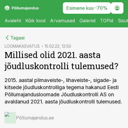
Esimene kuu -70%
Avaleht
Kõik lood
Arvamused
Galeriid
TOPid
Sisu
cebook
Tagasi
Twitter)
LOOMAKASVATUS
15.02.22, 12:50
Millised olid 2021. aasta
kedIn
jõudluskontrolli tulemused?
ail
k
2015. aastal piimaveiste-, lihaveiste-, sigade- ja
kitsede jõudluskontrolliga tegema hakanud Eesti
Põllumajandusloomade Jõudluskontrolli AS on
avaldanud 2021. aasta jõudluskontrolli tulemused.
Põllumajandus.ee