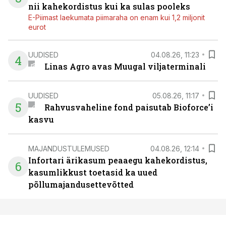
nii kahekordistus kui ka sulas pooleks
E-Piimast laekumata piimaraha on enam kui 1,2 miljonit
eurot
UUDISED
04.08.26, 11:23
4
Linas Agro avas Muugal viljaterminali
UUDISED
05.08.26, 11:17
5
Rahvusvaheline fond paisutab Bioforce’i
kasvu
MAJANDUSTULEMUSED
04.08.26, 12:14
Infortari ärikasum peaaegu kahekordistus,
6
kasumlikkust toetasid ka uued
põllumajandusettevõtted