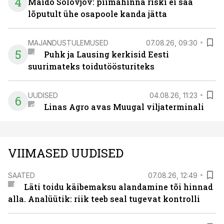
4
Maido Solovjov: piimahinna riski ei saa
lõputult ühe osapoole kanda jätta
MAJANDUSTULEMUSED
07.08.26, 09:30
5
Puhk ja Lausing kerkisid Eesti
suurimateks toidutöösturiteks
UUDISED
04.08.26, 11:23
6
Linas Agro avas Muugal viljaterminali
VIIMASED UUDISED
SAATED
07.08.26, 12:49
Läti toidu käibemaksu alandamine tõi hinnad
alla. Analüütik: riik teeb seal tugevat kontrolli