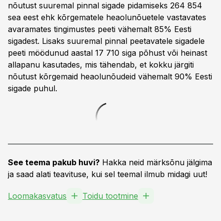
nõutust suuremal pinnal sigade pidamiseks 264 854
sea eest ehk kõrgematele heaolunõuetele vastavates
avaramates tingimustes peeti vähemalt 85% Eesti
sigadest. Lisaks suuremal pinnal peetavatele sigadele
peeti möödunud aastal 17 710 siga põhust või heinast
allapanu kasutades, mis tähendab, et kokku järgiti
nõutust kõrgemaid heaolunõudeid vähemalt 90% Eesti
sigade puhul.
See teema pakub huvi?
Hakka neid märksõnu jälgima
ja saad alati teavituse, kui sel teemal ilmub midagi uut!
Loomakasvatus
Toidu tootmine