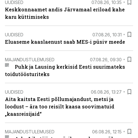
UUDISED
07.08.26, 10:35
Keskkonnaamet andis Järvamaal eriload kahe
karu küttimiseks
UUDISED
07.08.26, 10:31
Eluaseme kaaslaenust saab MES-i püsiv meede
MAJANDUSTULEMUSED
07.08.26, 09:30
Puhk ja Lausing kerkisid Eesti suurimateks
toidutöösturiteks
UUDISED
06.08.26, 13:27
Aita kaitsta Eesti põllumajandust, metsi ja
loodust – ära too reisilt kaasa soovimatuid
„kaasreisijaid“
MAJANDUSTULEMUSED
06.08.26, 12:15