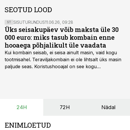
SEOTUD LOOD
SISUTURUNDUS
11.06.26, 09:28
ST
Üks seisakupäev võib maksta üle 30
000 euro: miks tasub kombain enne
hooaega põhjalikult üle vaadata
Kui kombain seisab, ei seisa ainult masin, vaid kogu
tootmisahel.
Teraviljakombain ei ole lihtsalt üks masin
paljude seas. Koristushooajal on see kogu
tootmisprotsessi kõige kriitilisem lüli. Kui külv,
taimekaitse ja väetamine jaotuvad kuude peale, siis
saagi kättesaamine ja realiseerimine toimub sageli väga
lühikese ajavahemiku jooksul – kõigest 2-4 nädalaga.
24H
72H
Nädal
ENIMLOETUD