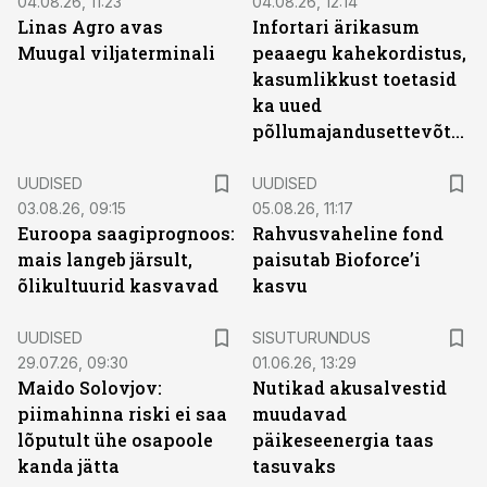
04.08.26, 11:23
04.08.26, 12:14
Linas Agro avas
Infortari ärikasum
Muugal viljaterminali
peaaegu kahekordistus,
kasumlikkust toetasid
ka uued
põllumajandusettevõtted
UUDISED
UUDISED
03.08.26, 09:15
05.08.26, 11:17
Euroopa saagiprognoos:
Rahvusvaheline fond
mais langeb järsult,
paisutab Bioforce’i
õlikultuurid kasvavad
kasvu
ST
UUDISED
SISUTURUNDUS
29.07.26, 09:30
01.06.26, 13:29
Maido Solovjov:
Nutikad akusalvestid
piimahinna riski ei saa
muudavad
lõputult ühe osapoole
päikeseenergia taas
kanda jätta
tasuvaks