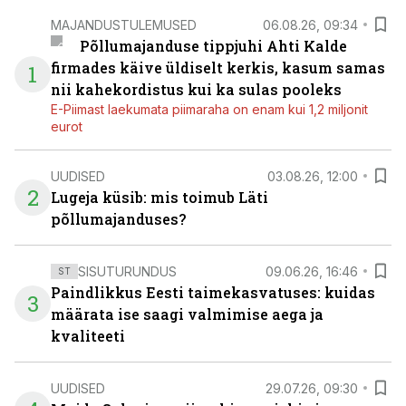
MAJANDUSTULEMUSED
06.08.26, 09:34
Põllumajanduse tippjuhi Ahti Kalde
firmades käive üldiselt kerkis, kasum samas
1
nii kahekordistus kui ka sulas pooleks
E-Piimast laekumata piimaraha on enam kui 1,2 miljonit
eurot
UUDISED
03.08.26, 12:00
2
Lugeja küsib: mis toimub Läti
põllumajanduses?
SISUTURUNDUS
09.06.26, 16:46
ST
Paindlikkus Eesti taimekasvatuses: kuidas
3
määrata ise saagi valmimise aega ja
kvaliteeti
UUDISED
29.07.26, 09:30