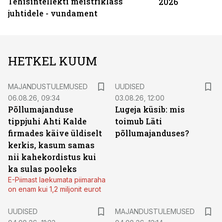
Tehisintellekti meistriklass
2026
juhtidele - vundament
HETKEL KUUM
MAJANDUSTULEMUSED
UUDISED
06.08.26, 09:34
03.08.26, 12:00
Põllumajanduse
Lugeja küsib: mis
tippjuhi Ahti Kalde
toimub Läti
firmades käive üldiselt
põllumajanduses?
kerkis, kasum samas
nii kahekordistus kui
ka sulas pooleks
E-Piimast laekumata piimaraha
on enam kui 1,2 miljonit eurot
UUDISED
MAJANDUSTULEMUSED