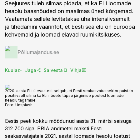
Seejuures tuleb silmas pidada, et ka ELi loomade
heaolu baasnõuded on maailmas ühed kõrgemad.
Vaatamata sellele levitatakse üha intensiivsemalt
ja tihedamini väärinfot, et Eesti sea elu on Euroopa
kehvemaid ja loomad elavad ruumikitsikuses.
Põllumajandus.ee
Kuula
Jaga
Salvesta
Vihja
2020. aasta ELi ülevaatest selgub, et Eesti seakasvatussektor paistab
positiivselt silma ka ELi nõuete täpse järgimise poolest loomade
heaolu tagamisel.
Foto:
Unsplash
Eestis peeti kokku möödunud aasta 31. märtsi seisuga
312 700 siga. PRIA andmetel maksti Eesti
seakasvatajatele 2021. aastal loomade heaolu toetust