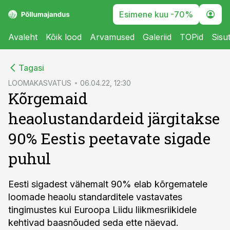
Esimene kuu -70%
Avaleht
Kõik lood
Arvamused
Galeriid
TOPid
Sisu
cebook
Tagasi
Twitter)
LOOMAKASVATUS
06.04.22, 12:30
Kõrgemaid
kedIn
heaolustandardeid järgitakse
ail
90% Eestis peetavate sigade
k
puhul
Eesti sigadest vähemalt 90% elab kõrgematele
loomade heaolu standarditele vastavates
tingimustes kui Euroopa Liidu liikmesriikidele
kehtivad baasnõuded seda ette näevad.