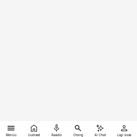
Menüü
Uudised
Raadio
Otsing
AI Chat
Logi sisse