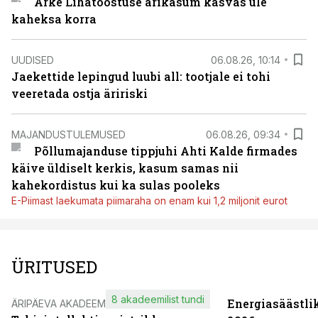
Arke Lihatööstuse ärikasum kasvas üle
kaheksa korra
UUDISED
06.08.26, 10:14
Jaekettide lepingud luubi all: tootjale ei tohi
veeretada ostja äririski
MAJANDUSTULEMUSED
06.08.26, 09:34
Põllumajanduse tippjuhi Ahti Kalde firmades
käive üldiselt kerkis, kasum samas nii
kahekordistus kui ka sulas pooleks
E-Piimast laekumata piimaraha on enam kui 1,2 miljonit eurot
ÜRITUSED
8 akadeemilist tundi
Energiasäästli
ÄRIPÄEVA AKADEEMIA