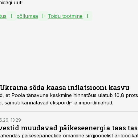
idagi uut!
tus
põllumaa
Toidu tootmine
-Ukraina sõda kaasa inflatsiooni kasvu
, et Poola tänavune keskmine hinnatõus ulatub 10,8 prots
gia, samuti kannatavad ekspordi- ja impordimahud.
6.26, 13:29
vestid muudavad päikeseenergia taas ta
tähendas päikesepaneelide omamine sirgjoonelist äriloogikat: