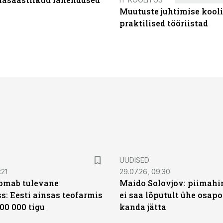
Muutuste juhtimise kooli
praktilised tööriistad
UUDISED
:21
29.07.26, 09:30
oomab tulevane
Maido Solovjov: piimahi
s: Eesti ainsas teofarmis
ei saa lõputult ühe osapo
00 000 tigu
kanda jätta