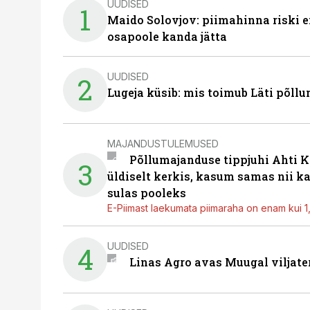
UUDISED
1
Maido Solovjov: piimahinna riski ei
osapoole kanda jätta
UUDISED
2
Lugeja küsib: mis toimub Läti põll
MAJANDUSTULEMUSED
Põllumajanduse tippjuhi Ahti K
3
üldiselt kerkis, kasum samas nii k
sulas pooleks
E-Piimast laekumata piimaraha on enam kui 1,2
UUDISED
4
Linas Agro avas Muugal viljate