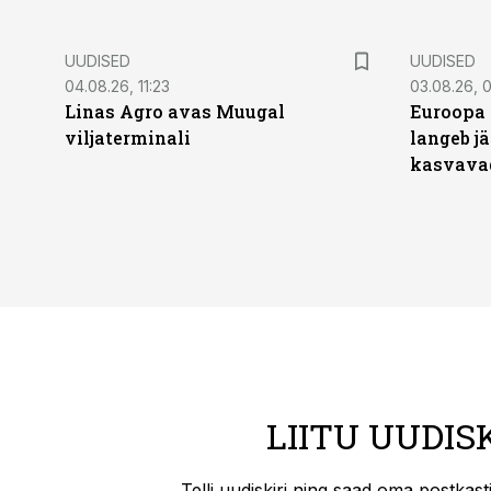
UUDISED
UUDISED
04.08.26, 11:23
03.08.26, 0
Linas Agro avas Muugal
Euroopa 
viljaterminali
langeb jä
kasvava
LIITU UUDIS
Telli uudiskiri ning saad oma postkas