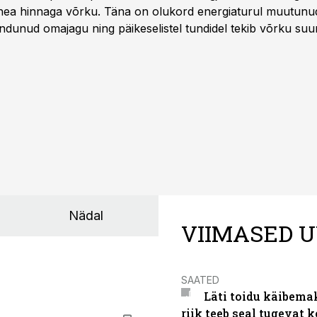
 hea hinnaga võrku. Täna on olukord energiaturul muutunu
ndunud omajagu ning päikeselistel tundidel tekib võrku suu
ks või isegi negatiivseks. Seetõttu on akusalvestid muutuma
e jaoks üheks olulisemaks investeeringuks energialahendus
Nädal
VIIMASED U
SAATED
Läti toidu käibema
riik teeb seal tugevat k