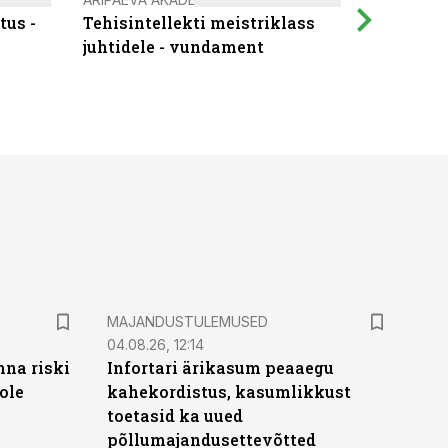
tus -
Tehisintellekti meistriklass
Muutuste
juhtidele - vundament
praktilis
MAJANDUSTULEMUSED
04.08.26, 12:14
nna riski
Infortari ärikasum peaaegu
ole
kahekordistus, kasumlikkust
toetasid ka uued
põllumajandusettevõtted