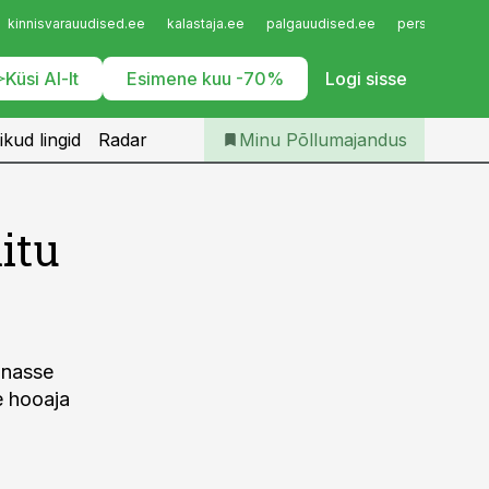
Iseteenindus
kinnisvarauudised.ee
kalastaja.ee
palgauudised.ee
personaliuudi
Telli Põllumajandus
Küsi AI-lt
Esimene kuu -70%
Logi sisse
ikud lingid
Radar
Minu Põllumajandus
itu
inasse
e hooaja