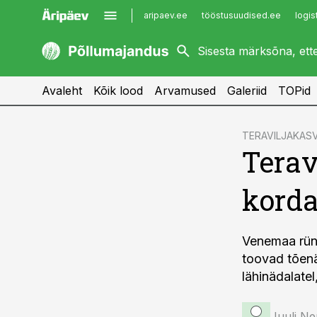
aripaev.ee
tööstusuudised.ee
logis
kaubandus.ee
imelineajalugu.ee
kinnisvarauudised.ee
imelineteadus.ee
Avaleht
Kõik lood
Arvamused
Galeriid
TOPid
cebook
TERAVILJAKAS
Terav
Twitter)
kedIn
korda
ail
k
Venemaa rünn
toovad tõenä
lähinädalatel
Juuli Ne