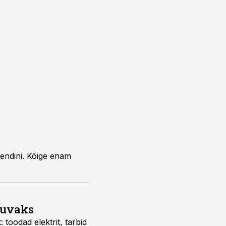
endini. Kõige enam
suvaks
 toodad elektrit, tarbid