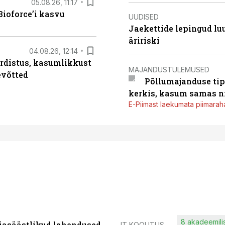
05.08.26, 11:17
ioforce’i kasvu
UUDISED
Jaekettide lepingud luub
äririski
04.08.26, 12:14
rdistus, kasumlikkust
MAJANDUSTULEMUSED
evõtted
Põllumajanduse tip
kerkis, kasum samas ni
E-Piimast laekumata piimaraha
8 akadeemilis
iasäästlikud lahendused
IT KOOLITUS