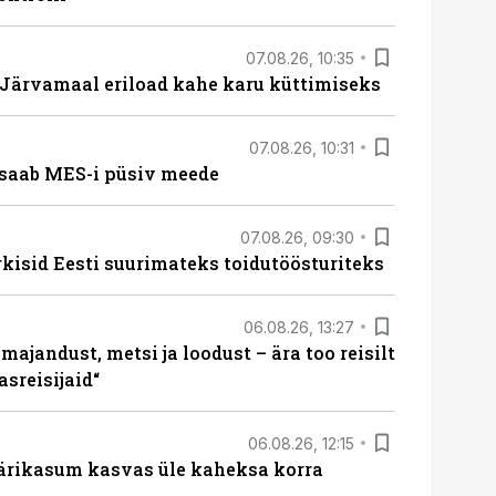
07.08.26, 10:35
ärvamaal eriload kahe karu küttimiseks
07.08.26, 10:31
saab MES-i püsiv meede
07.08.26, 09:30
rkisid Eesti suurimateks toidutöösturiteks
06.08.26, 13:27
majandust, metsi ja loodust – ära too reisilt
sreisijaid“
06.08.26, 12:15
ärikasum kasvas üle kaheksa korra