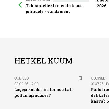
Tehisintellekti meistriklass
2026
juhtidele - vundament
HETKEL KUUM
UUDISED
UUDISED
03.08.26, 12:00
31.07.26, 13
Lugeja küsib: mis toimub Läti
Põllul r
põllumajanduses?
delikates
kasvab 6