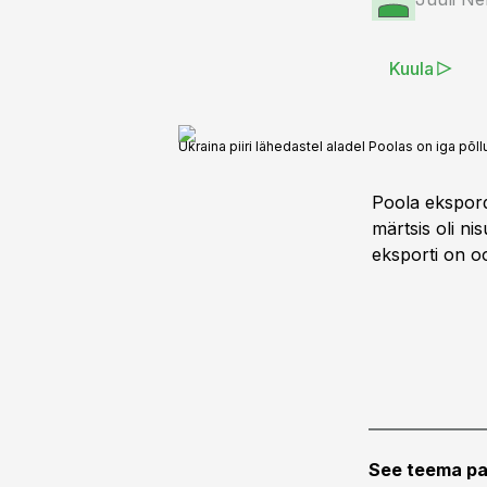
Kuula
Ukraina piiri lähedastel aladel Poolas on iga põl
Poola ekspord
märtsis oli ni
eksporti on oo
See teema pa