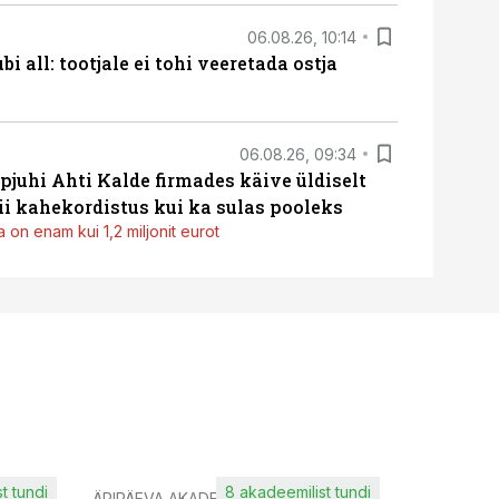
06.08.26, 10:14
i all: tootjale ei tohi veeretada ostja
06.08.26, 09:34
pjuhi Ahti Kalde firmades käive üldiselt
i kahekordistus kui ka sulas pooleks
 on enam kui 1,2 miljonit eurot
t tundi
8 akadeemilist tundi
ÄRIPÄEVA AKADEEMIA
IT KOOLIT