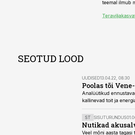
teemal ilmub m
Teraviljakasva
SEOTUD LOOD
UUDISED
13.04.22, 08:30
Poolas tõi Vene
Analüütikud ennustavad
kallinevad toit ja ener
ST
SISUTURUNDUS
01.0
Nutikad akusal
Veel mõni aasta tagasi 