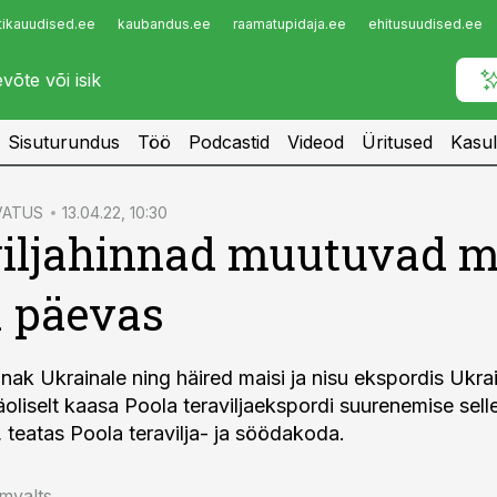
tikauudised.ee
kaubandus.ee
raamatupidaja.ee
ehitusuudised.ee
Infopank
Radar
Sisuturundus
Töö
Podcastid
Videod
Üritused
Kasul
VATUS
13.04.22, 10:30
iljahinnad muutuvad m
 päevas
ak Ukrainale ning häired maisi ja nisu ekspordis Ukra
oliselt kaasa Poola teraviljaekspordi suurenemise sell
, teatas Poola teravilja- ja söödakoda.
mvalts