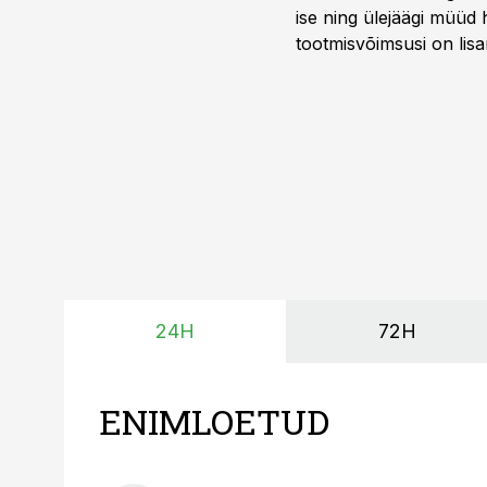
ise ning ülejäägi müüd
tootmisvõimsusi on lisa
surub börsihinna madala
põllumajandusettevõtet
24H
72H
ENIMLOETUD