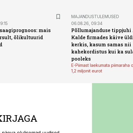
MAJANDUSTULEMUSED
9:15
06.08.26, 09:34
saagiprognoos: mais
Põllumajanduse tippjuhi
rsult, õlikultuurid
Kalde firmades käive üld
d
kerkis, kasum samas nii
kahekordistus kui ka sul
pooleks
E-Piimast laekumata piimaraha 
1,2 miljonit eurot
KIRJAGA
ti päeva olulisemad uudised.