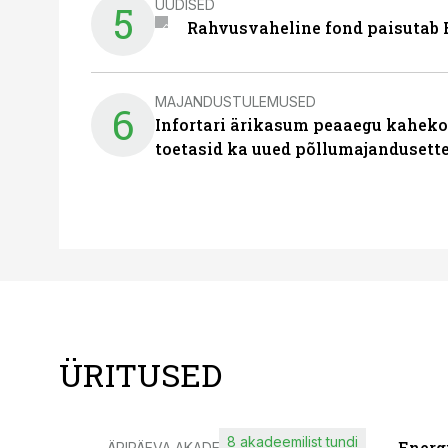
UUDISED
5
Rahvusvaheline fond paisutab B
MAJANDUSTULEMUSED
6
Infortari ärikasum peaaegu kaheko
toetasid ka uued põllumajandusett
ÜRITUSED
8 akadeemilist tundi
Energ
ÄRIPÄEVA AKADEEMIA