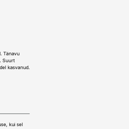
d. Tänavu
. Suurt
adel kasvanud.
se, kui sel