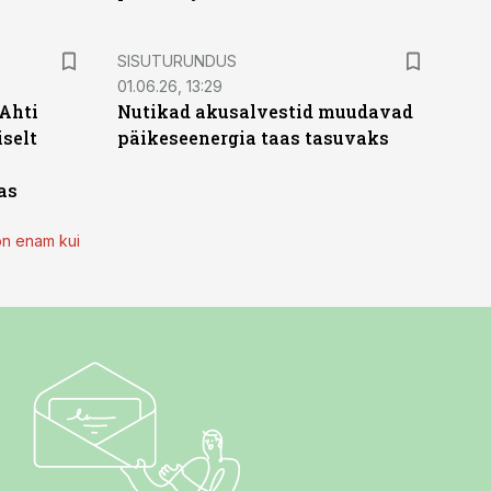
ST
SISUTURUNDUS
01.06.26, 13:29
 Ahti
Nutikad akusalvestid muudavad
iselt
päikeseenergia taas tasuvaks
as
on enam kui