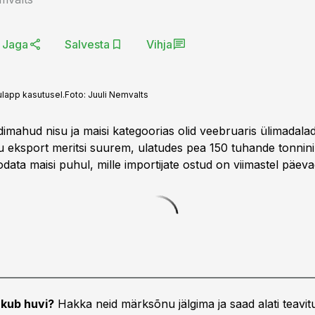
Jaga
Salvesta
Vihja
lulapp kasutusel.
Foto:
Juuli Nemvalts
imahud nisu ja maisi kategoorias olid veebruaris ülimadala
su eksport meritsi suurem, ulatudes pea 150 tuhande tonnini
data maisi puhul, mille importijate ostud on viimastel päev
kub huvi?
Hakka neid märksõnu jälgima ja saad alati teavitu