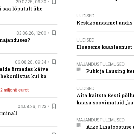
29.07.26, 09:30
 saa lõputult ühe
UUDISED
Keskkonnaamet andis J
03.08.26, 12:00
umajanduses?
UUDISED
Eluaseme kaaslaenust 
06.08.26, 09:34
MAJANDUSTULEMUSED
alde firmades käive
Puhk ja Lausing ke
ahekordistus kui ka
UUDISED
 miljonit eurot
Aita kaitsta Eesti põllu
kaasa soovimatuid „kaa
04.08.26, 11:23
rminali
MAJANDUSTULEMUSED
Arke Lihatööstuse 