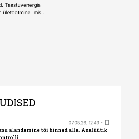
d. Taastuvenergia
r ületootmine, mis
s nii ehitus- kui ka
tes.
UDISED
07.08.26, 12:49
ksu alandamine tõi hinnad alla. Analüütik:
ontrolli