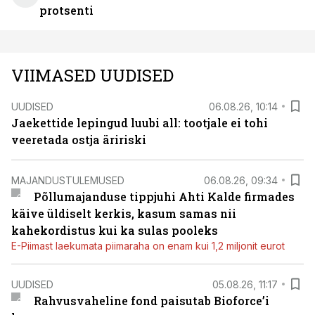
protsenti
VIIMASED UUDISED
UUDISED
06.08.26, 10:14
Jaekettide lepingud luubi all: tootjale ei tohi
veeretada ostja äririski
MAJANDUSTULEMUSED
06.08.26, 09:34
Põllumajanduse tippjuhi Ahti Kalde firmades
käive üldiselt kerkis, kasum samas nii
kahekordistus kui ka sulas pooleks
E-Piimast laekumata piimaraha on enam kui 1,2 miljonit eurot
UUDISED
05.08.26, 11:17
Rahvusvaheline fond paisutab Bioforce’i