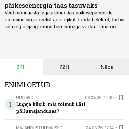
päikeseenergia taas tasuvaks
Veel mõni aasta tagasi tähendas päikesepaneelide
omamine sirgjoonelist äriloogikat: toodad elektrit, tarbid
ise ning ülejäägi müüd hea hinnaga võrku. Täna on
olukord energiaturul muutunud. Taastuvenergia
tootmisvõimsusi on lisandunud omajagu ning
päikeselistel tundidel tekib võrku suur ületootmine, mis
surub börsihinna madalaks või isegi negatiivseks.
Seetõttu on akusalvestid muutumas nii ehitus- kui ka
24H
72H
Nädal
põllumajandusettevõtete jaoks üheks olulisemaks
investeeringuks energialahendustes.
ENIMLOETUD
UUDISED
03.08.26, 12:00
1
Lugeja küsib: mis toimub Läti
põllumajanduses?
MAJANDUSTULEMUSED
04.08.26, 12:14