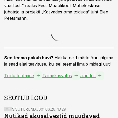
väärtust,“ rääkis Eesti Maaülikooli Mahekeskuse
juhataja ja projekti „Kasvades oma toiduga“ juht Elen
Peetsmann.
See teema pakub huvi?
Hakka neid märksõnu jälgima
ja saad alati teavituse, kui sel teemal ilmub midagi uut!
Toidu tootmine
Taimekasvatus
aiandus
SEOTUD LOOD
SISUTURUNDUS
01.06.26, 13:29
ST
Nutikad akusalvestid muudavad