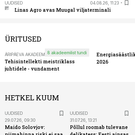
UUDISED
04.08.26, 11:23
Linas Agro avas Muugal viljaterminali
ÜRITUSED
8 akadeemilist tundi
Energiasäästli
ÄRIPÄEVA AKADEEMIA
Tehisintellekti meistriklass
2026
juhtidele - vundament
HETKEL KUUM
UUDISED
UUDISED
29.07.26, 09:30
31.07.26, 13:21
Maido Solovjov:
Põllul roomab tulevane
piimahinna riski ei saa
delikatess: Eesti ainsas