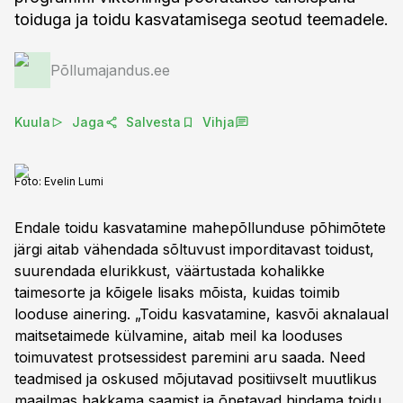
toiduga ja toidu kasvatamisega seotud teemadele.
Põllumajandus.ee
Kuula
Jaga
Salvesta
Vihja
Foto:
Evelin Lumi
Endale toidu kasvatamine mahepõllunduse põhimõtete
järgi aitab vähendada sõltuvust imporditavast toidust,
suurendada elurikkust, väärtustada kohalikke
taimesorte ja kõigele lisaks mõista, kuidas toimib
looduse ainering. „Toidu kasvatamine, kasvõi aknalaual
maitsetaimede külvamine, aitab meil ka looduses
toimuvatest protsessidest paremini aru saada. Need
teadmised ja oskused mõjutavad positiivselt muutlikus
maailmas hakkama saamist ja õpetavad hindama toidu