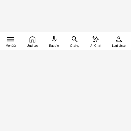
Menüü
Uudised
Raadio
Otsing
AI Chat
Logi sisse
Vana-Lõuna 39/1, 19094 Tallinn
(+372) 667 0111
pollumajandus@pollumajandus.ee
Telli
Reklaam
Firmast
Sisu kasutamisõigused
Ajakirjaniku