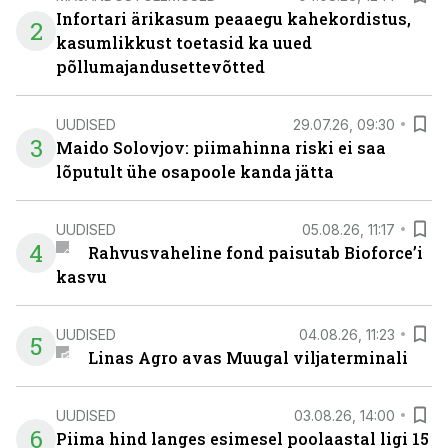
Infortari ärikasum peaaegu kahekordistus,
2
kasumlikkust toetasid ka uued
põllumajandusettevõtted
UUDISED
29.07.26, 09:30
3
Maido Solovjov: piimahinna riski ei saa
lõputult ühe osapoole kanda jätta
UUDISED
05.08.26, 11:17
4
Rahvusvaheline fond paisutab Bioforce’i
kasvu
UUDISED
04.08.26, 11:23
5
Linas Agro avas Muugal viljaterminali
UUDISED
03.08.26, 14:00
6
Piima hind langes esimesel poolaastal ligi 15