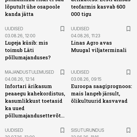
lõputult ühe osapoole
teofarmis kasvab 600
kanda jätta
000 tigu
UUDISED
UUDISED
03.08.26, 12:00
04.08.26, 11:23
Lugeja küsib: mis
Linas Agro avas
toimub Läti
Muugal viljaterminali
põllumajanduses?
MAJANDUSTULEMUSED
UUDISED
04.08.26, 12:14
03.08.26, 09:15
Infortari ärikasum
Euroopa saagiprognoos:
peaaegu kahekordistus,
mais langeb järsult,
kasumlikkust toetasid
õlikultuurid kasvavad
ka uued
põllumajandusettevõtted
ST
UUDISED
SISUTURUNDUS