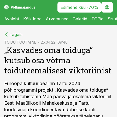
Esimene kuu -70%
Avaleht
Kõik lood
Arvamused
Galeriid
TOPid
Sisu
cebook
Tagasi
Twitter)
TOIDU TOOTMINE
25.04.22, 09:40
„Kasvades oma toiduga“
kedIn
kutsub osa võtma
ail
toiduteemalisest viktoriinist
k
Euroopa kultuuripealinn Tartu 2024
põhiprogrammi projekt „Kasvades oma toiduga“
kutsub tähistama Maa päeva ja osalema viktoriinil.
Eesti Maaülikooli Mahekeskuse ja Tartu
loodusmaja koordineeritava Rohelise kooli
programmi viktoriiniga pööratakse tähelepanu