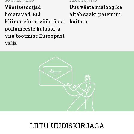
30.07.26, 12:00
22.06.26, 11:16
Väetisetootjad
Uus väetamisloogika
hoiatavad: ELi
aitab saaki paremini
kliimareform võib tõsta
kaitsta
põllumeeste kulusid ja
viia tootmise Euroopast
välja
LIITU UUDISKIRJAGA