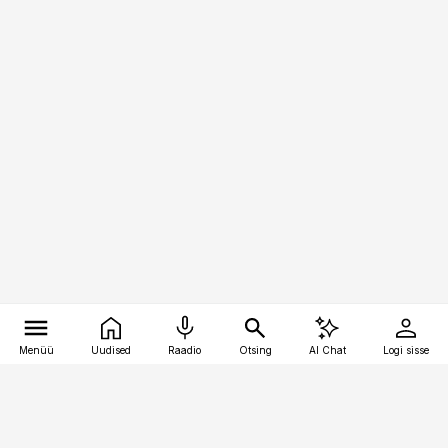
Menüü
Uudised
Raadio
Otsing
AI Chat
Logi sisse
Vana-Lõuna 39/1, 19094 Tallinn