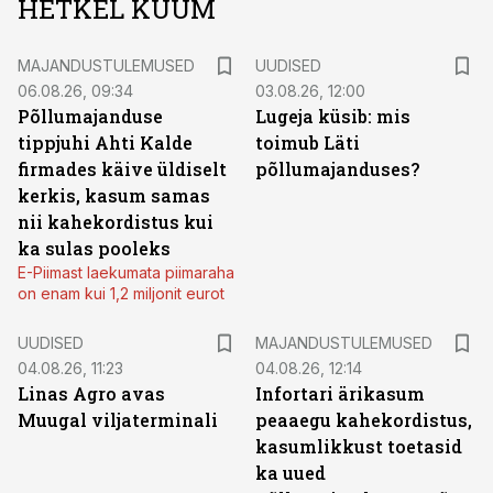
HETKEL KUUM
MAJANDUSTULEMUSED
UUDISED
06.08.26, 09:34
03.08.26, 12:00
Põllumajanduse
Lugeja küsib: mis
tippjuhi Ahti Kalde
toimub Läti
firmades käive üldiselt
põllumajanduses?
kerkis, kasum samas
nii kahekordistus kui
ka sulas pooleks
E-Piimast laekumata piimaraha
on enam kui 1,2 miljonit eurot
UUDISED
MAJANDUSTULEMUSED
04.08.26, 11:23
04.08.26, 12:14
Linas Agro avas
Infortari ärikasum
Muugal viljaterminali
peaaegu kahekordistus,
kasumlikkust toetasid
ka uued