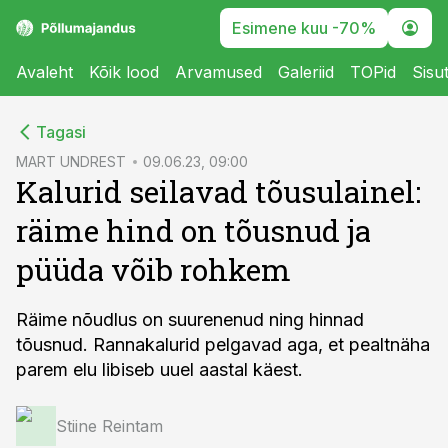
Esimene kuu -70%
Avaleht
Kõik lood
Arvamused
Galeriid
TOPid
Sisu
cebook
Tagasi
Twitter)
MART UNDREST
09.06.23, 09:00
Kalurid seilavad tõusulainel:
kedIn
räime hind on tõusnud ja
ail
püüda võib rohkem
k
Räime nõudlus on suurenenud ning hinnad
tõusnud. Rannakalurid pelgavad aga, et pealtnäha
parem elu libiseb uuel aastal käest.
Stiine Reintam