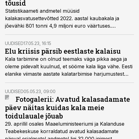
tõusid
Statistikaameti andmetel müüsid
kalakasvatusettevõtted 2022. aastal kaubakala ja
jõevähki 801 tonni 4,9 miljoni euro väärtuses.
Toidukalamarja müüdi 2,7 tonni. Kasvatatud kala
müügi kogused vähenesid kolmandat aastat järjest,
UUDISED
17.05.23, 16:15
toidukalamarja müük vähenes 2022. aastal eelneva
Elu kriisis pärsib eestlaste kalaisu
aastaga võrreldes 8 korda.
Kala tarbimine on olnud teemaks väga pikka aega ja
oleme pidevalt kuulnud, et sööme kala liiga vähe. Eesti
elanike viimaste aastate kalatarbimise harjumustest
ning oodatavatest muutustest kirjutab Maablogis
Maaeluministeeriumi kalamajandusosakonna vee-
UUDISED
05.05.23, 09:00
elusressursside väärindamise ja turustamise valdkonna
Fotogalerii: Avatud kalasadamate
peaspetsialist Laura Freivald-Heapost.
päev näitas kuidas kala meie
toidulauale jõuab
29. aprillil osales Maaeluministeeriumi ja Kalanduse
Teabekeskuse korraldatud avatud kalasadamate
päeval esialgsetel andmetel ligi 32 000 inimest.