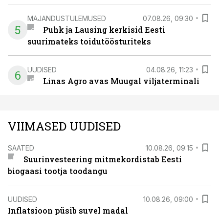
MAJANDUSTULEMUSED
07.08.26, 09:30
5
Puhk ja Lausing kerkisid Eesti
suurimateks toidutöösturiteks
UUDISED
04.08.26, 11:23
6
Linas Agro avas Muugal viljaterminali
VIIMASED UUDISED
SAATED
10.08.26, 09:15
Suurinvesteering mitmekordistab Eesti
biogaasi tootja toodangu
UUDISED
10.08.26, 09:00
Inflatsioon püsib suvel madal