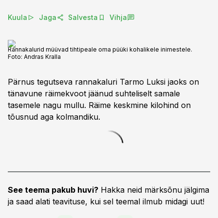
Kuula
Jaga
Salvesta
Vihja
Rannakalurid müüvad tihtipeale oma püüki kohalikele inimestele.
Foto:
Andras Kralla
Pärnus tegutseva rannakaluri Tarmo Luksi jaoks on
tänavune räimekvoot jäänud suhteliselt samale
tasemele nagu mullu. Räime keskmine kilohind on
tõusnud aga kolmandiku.
See teema pakub huvi?
Hakka neid märksõnu jälgima
ja saad alati teavituse, kui sel teemal ilmub midagi uut!