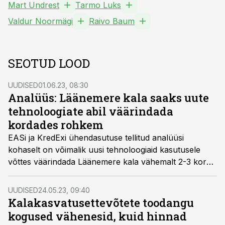
Mart Undrest
Tarmo Luks
Valdur Noormägi
Raivo Baum
SEOTUD LOOD
UUDISED
01.06.23, 08:30
Analüüs: Läänemere kala saaks uute
tehnoloogiate abil väärindada
kordades rohkem
EASi ja KredExi ühendasutuse tellitud analüüsi
kohaselt on võimalik uusi tehnoloogiaid kasutusele
võttes väärindada Läänemere kala vähemalt 2-3 korda
rohkem.
UUDISED
24.05.23, 09:40
Kalakasvatusettevõtete toodangu
kogused vähenesid, kuid hinnad