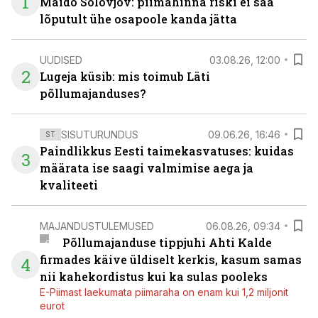
1
Maido Solovjov: piimahinna riski ei saa
lõputult ühe osapoole kanda jätta
UUDISED
03.08.26, 12:00
2
Lugeja küsib: mis toimub Läti
põllumajanduses?
SISUTURUNDUS
09.06.26, 16:46
ST
Paindlikkus Eesti taimekasvatuses: kuidas
3
määrata ise saagi valmimise aega ja
kvaliteeti
MAJANDUSTULEMUSED
06.08.26, 09:34
Põllumajanduse tippjuhi Ahti Kalde
firmades käive üldiselt kerkis, kasum samas
4
nii kahekordistus kui ka sulas pooleks
E-Piimast laekumata piimaraha on enam kui 1,2 miljonit
eurot