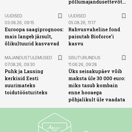
põllumajandusettevõtted
UUDISED
UUDISED
03.08.26, 09:15
05.08.26, 11:17
Euroopa saagiprognoos:
Rahvusvaheline fond
mais langeb järsult,
paisutab Bioforce’i
õlikultuurid kasvavad
kasvu
ST
MAJANDUSTULEMUSED
SISUTURUNDUS
07.08.26, 09:30
11.06.26, 09:28
Puhk ja Lausing
Üks seisakupäev võib
kerkisid Eesti
maksta üle 30 000 euro:
suurimateks
miks tasub kombain
toidutöösturiteks
enne hooaega
põhjalikult üle vaadata