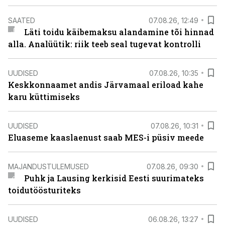
SAATED
07.08.26, 12:49
Läti toidu käibemaksu alandamine tõi hinnad
alla. Analüütik: riik teeb seal tugevat kontrolli
UUDISED
07.08.26, 10:35
Keskkonnaamet andis Järvamaal eriload kahe
karu küttimiseks
UUDISED
07.08.26, 10:31
Eluaseme kaaslaenust saab MES-i püsiv meede
MAJANDUSTULEMUSED
07.08.26, 09:30
Puhk ja Lausing kerkisid Eesti suurimateks
toidutöösturiteks
UUDISED
06.08.26, 13:27