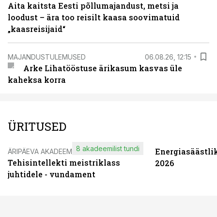
Aita kaitsta Eesti põllumajandust, metsi ja
loodust – ära too reisilt kaasa soovimatuid
„kaasreisijaid“
MAJANDUSTULEMUSED
06.08.26, 12:15
Arke Lihatööstuse ärikasum kasvas üle
kaheksa korra
ÜRITUSED
8 akadeemilist tundi
Energiasäästli
ÄRIPÄEVA AKADEEMIA
Tehisintellekti meistriklass
2026
juhtidele - vundament