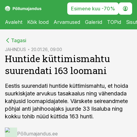
Esimene kuu -70%
Avaleht
Kõik lood
Arvamused
Galeriid
TOPid
Sisu
cebook
Tagasi
Twitter)
JAHINDUS
20.01.26, 09:00
Huntide küttimismahtu
kedIn
suurendati 163 loomani
ail
k
Eestis suurendati huntide küttimismahtu, et hoida
suurkiskjate arvukus tasakaalus ning vähendada
kahjusid loomapidajatele. Värskete seireandmete
põhjal anti jahihooajaks juurde 33 lisaluba ning
kokku tohib nüüd küttida 163 hunti.
Põllumajandus.ee