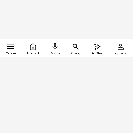
Menüü
Uudised
Raadio
Otsing
AI Chat
Logi sisse
Vana-Lõuna 39/1, 19094 Tallinn
(+372) 667 0111
pollumajandus@pollumajandus.ee
Telli
Reklaam
Firmast