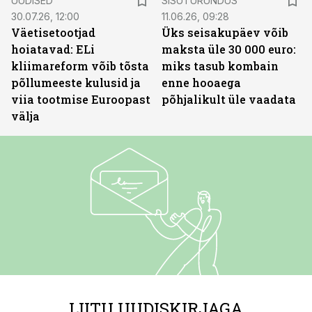
UUDISED
SISUTURUNDUS
30.07.26, 12:00
11.06.26, 09:28
Väetisetootjad
Üks seisakupäev võib
hoiatavad: ELi
maksta üle 30 000 euro:
kliimareform võib tõsta
miks tasub kombain
põllumeeste kulusid ja
enne hooaega
viia tootmise Euroopast
põhjalikult üle vaadata
välja
LIITU UUDISKIRJAGA