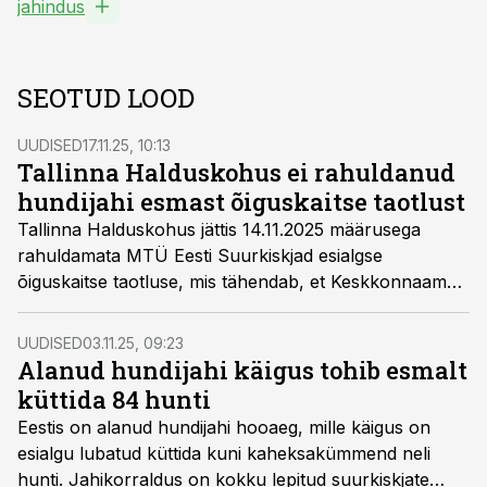
jahindus
SEOTUD LOOD
UUDISED
17.11.25, 10:13
Tallinna Halduskohus ei rahuldanud
hundijahi esmast õiguskaitse taotlust
Tallinna Halduskohus jättis 14.11.2025 määrusega
rahuldamata MTÜ Eesti Suurkiskjad esialgse
õiguskaitse taotluse, mis tähendab, et Keskkonnaameti
31.10.2025 välja antud korraldus 84 hundi küttimiseks
on kehtiv.
UUDISED
03.11.25, 09:23
Alanud hundijahi käigus tohib esmalt
küttida 84 hunti
Eestis on alanud hundijahi hooaeg, mille käigus on
esialgu lubatud küttida kuni kaheksakümmend neli
hunti. Jahikorraldus on kokku lepitud suurkiskjate