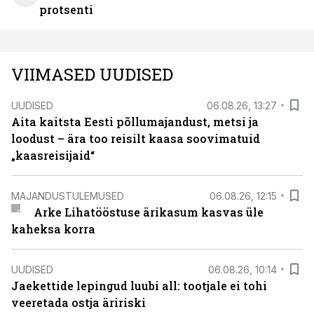
protsenti
VIIMASED UUDISED
UUDISED
06.08.26, 13:27
Aita kaitsta Eesti põllumajandust, metsi ja
loodust – ära too reisilt kaasa soovimatuid
„kaasreisijaid“
MAJANDUSTULEMUSED
06.08.26, 12:15
Arke Lihatööstuse ärikasum kasvas üle
kaheksa korra
UUDISED
06.08.26, 10:14
Jaekettide lepingud luubi all: tootjale ei tohi
veeretada ostja äririski