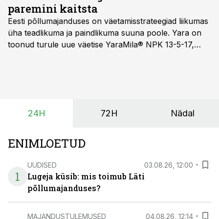
paremini kaitsta
Eesti põllumajanduses on väetamisstrateegiad liikumas
üha teadlikuma ja paindlikuma suuna poole. Yara on
toonud turule uue väetise YaraMila® NPK 13-5-17,
mille eesmärk on mitte ainult parandada saagikust,
vaid ka muuta põllumeeste mõtteviisi väetamise
ajastuse ja koguste osas.
24H
72H
Nädal
ENIMLOETUD
UUDISED
03.08.26, 12:00
1
Lugeja küsib: mis toimub Läti
põllumajanduses?
MAJANDUSTULEMUSED
04.08.26, 12:14