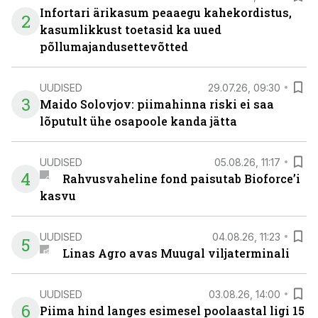
Infortari ärikasum peaaegu kahekordistus,
2
kasumlikkust toetasid ka uued
põllumajandusettevõtted
UUDISED
29.07.26, 09:30
3
Maido Solovjov: piimahinna riski ei saa
lõputult ühe osapoole kanda jätta
UUDISED
05.08.26, 11:17
4
Rahvusvaheline fond paisutab Bioforce’i
kasvu
UUDISED
04.08.26, 11:23
5
Linas Agro avas Muugal viljaterminali
UUDISED
03.08.26, 14:00
6
Piima hind langes esimesel poolaastal ligi 15