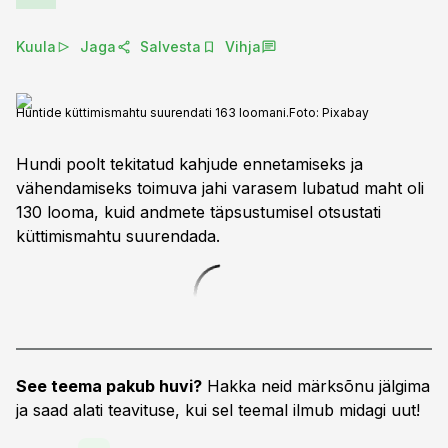
Kuula
Jaga
Salvesta
Vihja
Huntide küttimismahtu suurendati 163 loomani.
Foto:
Pixabay
Hundi poolt tekitatud kahjude ennetamiseks ja
vähendamiseks toimuva jahi varasem lubatud maht oli
130 looma, kuid andmete täpsustumisel otsustati
küttimismahtu suurendada.
See teema pakub huvi?
Hakka neid märksõnu jälgima
ja saad alati teavituse, kui sel teemal ilmub midagi uut!