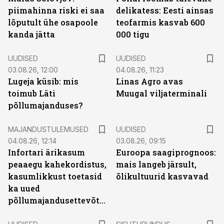
piimahinna riski ei saa
delikatess: Eesti ainsas
lõputult ühe osapoole
teofarmis kasvab 600
kanda jätta
000 tigu
UUDISED
UUDISED
03.08.26, 12:00
04.08.26, 11:23
Lugeja küsib: mis
Linas Agro avas
toimub Läti
Muugal viljaterminali
põllumajanduses?
MAJANDUSTULEMUSED
UUDISED
04.08.26, 12:14
03.08.26, 09:15
Infortari ärikasum
Euroopa saagiprognoos:
peaaegu kahekordistus,
mais langeb järsult,
kasumlikkust toetasid
õlikultuurid kasvavad
ka uued
põllumajandusettevõtted
ST