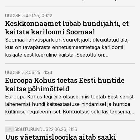
koostöökogus ning jaht toimub ohjamisalade põhiselt.
Vajaduse korral võib Keskkonnaamet kvooti hooaja
UUDISED
14.10.25, 09:12
jooksul täiendada, kui laekub uusi andmeid huntide
Keskkonnaamet lubab hundijahti, et
leviku ja arvukuse kohta. Hundijahi hooaeg kestab 1.
kaitsta kariloomi Soomaal
novembrist kuni veebruari lõpuni.
Soomaa rahvuspark on suurelt jaolt üleujutatud ala,
kus on tavapäraste ennetusmeetmetega kariloomi
kiskjate eest keeruline kaitsta. Seetõttu on
Keskkonnaamet andnud piirkonnas välja kuus eriluba
hundi nn nuhtlusisendite küttimiseks – neist üks on
UUDISED
13.06.25, 11:34
praeguseks realiseeritud. Sellisel kujul ei ole
Euroopa Kohus toetas Eesti huntide
küttimislube varem piirkonnas väljastatud.
kaitse põhimõtteid
Euroopa Kohus tegi eile otsuse, mis toetab Eesti senist
lähenemist hundi kaitsestaatuse hindamisel ja huntide
küttimise reguleerimisel. Kohtuotsus selgitas täpsemalt,
kuidas rakendada Euroopa Liidu looduskaitseõigust
piiriüleste populatsioonidega liikide puhul ning toetab
SISUTURUNDUS
22.06.26, 11:16
ST
Eesti senist praktikat.
Uus väetamisloogika aitab saaki