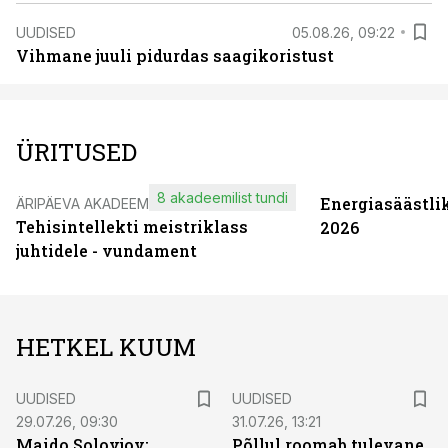
UUDISED
05.08.26, 09:22
Vihmane juuli pidurdas saagikoristust
ÜRITUSED
8 akadeemilist tundi
Energiasäästli
ÄRIPÄEVA AKADEEMIA
Tehisintellekti meistriklass
2026
juhtidele - vundament
HETKEL KUUM
UUDISED
UUDISED
29.07.26, 09:30
31.07.26, 13:21
Maido Solovjov:
Põllul roomab tulevane