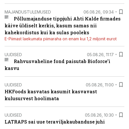
MAJANDUSTULEMUSED
06.08.26, 09:34
Põllumajanduse tippjuhi Ahti Kalde firmades
käive üldiselt kerkis, kasum samas nii
kahekordistus kui ka sulas pooleks
E-Piimast laekumata piimaraha on enam kui 1,2 miljonit eurot
UUDISED
05.08.26, 11:17
Rahvusvaheline fond paisutab Bioforce’i
kasvu
UUDISED
05.08.26, 11:00
HKFoods kasvatas kasumit kasvavast
kulusurvest hoolimata
UUDISED
05.08.26, 10:30
LATRAPS sai uue teraviljakaubanduse juhi