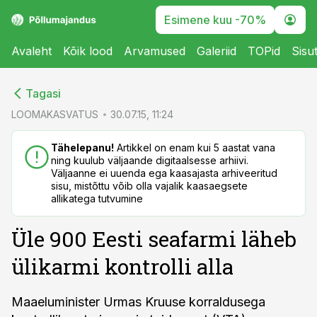
Esimene kuu -70%
Avaleht
Kõik lood
Arvamused
Galeriid
TOPid
Sisu
cebook
cebook
Tagasi
Twitter)
Twitter)
LOOMAKASVATUS
30.07.15, 11:24
kedIn
kedIn
Tähelepanu!
Artikkel on enam kui 5 aastat vana
ning kuulub väljaande digitaalsesse arhiivi.
ail
ail
Väljaanne ei uuenda ega kaasajasta arhiveeritud
sisu, mistõttu võib olla vajalik kaasaegsete
k
k
allikatega tutvumine
Üle 900 Eesti seafarmi läheb
ülikarmi kontrolli alla
Maaeluminister Urmas Kruuse korraldusega