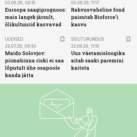
03.08.26, 09:15
05.08.26, 11:17
Euroopa saagiprognoos:
Rahvusvaheline fond
mais langeb järsult,
paisutab Bioforce’i
õlikultuurid kasvavad
kasvu
ST
UUDISED
SISUTURUNDUS
29.07.26, 09:30
22.06.26, 11:16
Maido Solovjov:
Uus väetamisloogika
piimahinna riski ei saa
aitab saaki paremini
lõputult ühe osapoole
kaitsta
kanda jätta