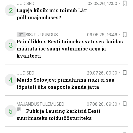
UUDISED
03.08.26, 12:00
2
Lugeja küsib: mis toimub Läti
põllumajanduses?
SISUTURUNDUS
09.06.26, 16:46
ST
Paindlikkus Eesti taimekasvatuses: kuidas
3
määrata ise saagi valmimise aega ja
kvaliteeti
UUDISED
29.07.26, 09:30
4
Maido Solovjov: piimahinna riski ei saa
lõputult ühe osapoole kanda jätta
MAJANDUSTULEMUSED
07.08.26, 09:30
5
Puhk ja Lausing kerkisid Eesti
suurimateks toidutöösturiteks