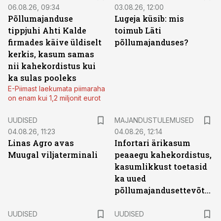
06.08.26, 09:34
03.08.26, 12:00
Põllumajanduse
Lugeja küsib: mis
tippjuhi Ahti Kalde
toimub Läti
firmades käive üldiselt
põllumajanduses?
kerkis, kasum samas
nii kahekordistus kui
ka sulas pooleks
E-Piimast laekumata piimaraha
on enam kui 1,2 miljonit eurot
UUDISED
MAJANDUSTULEMUSED
04.08.26, 11:23
04.08.26, 12:14
Linas Agro avas
Infortari ärikasum
Muugal viljaterminali
peaaegu kahekordistus,
kasumlikkust toetasid
ka uued
põllumajandusettevõtted
UUDISED
UUDISED