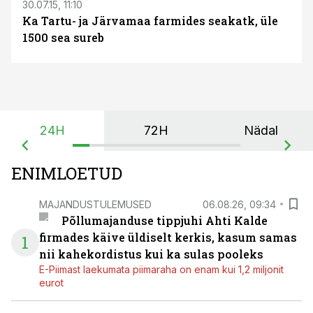
30.07.15, 11:10
Ka Tartu- ja Järvamaa farmides seakatk, üle
1500 sea sureb
24H
72H
Nädal
ENIMLOETUD
MAJANDUSTULEMUSED
06.08.26, 09:34
Põllumajanduse tippjuhi Ahti Kalde
firmades käive üldiselt kerkis, kasum samas
1
nii kahekordistus kui ka sulas pooleks
E-Piimast laekumata piimaraha on enam kui 1,2 miljonit
eurot