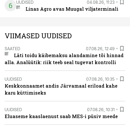
UUDISED
04.08.26, 11:23
6
Linas Agro avas Muugal viljaterminali
VIIMASED UUDISED
SAATED
07.08.26, 12:49
Läti toidu käibemaksu alandamine tõi hinnad
alla. Analüütik: riik teeb seal tugevat kontrolli
UUDISED
07.08.26, 10:35
Keskkonnaamet andis Järvamaal eriload kahe
karu küttimiseks
UUDISED
07.08.26, 10:31
Eluaseme kaaslaenust saab MES-i püsiv meede