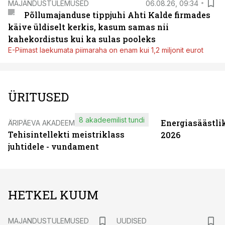
MAJANDUSTULEMUSED
06.08.26, 09:34
Põllumajanduse tippjuhi Ahti Kalde firmades
käive üldiselt kerkis, kasum samas nii
kahekordistus kui ka sulas pooleks
E-Piimast laekumata piimaraha on enam kui 1,2 miljonit eurot
ÜRITUSED
8 akadeemilist tundi
Energiasäästli
ÄRIPÄEVA AKADEEMIA
Tehisintellekti meistriklass
2026
juhtidele - vundament
HETKEL KUUM
MAJANDUSTULEMUSED
UUDISED