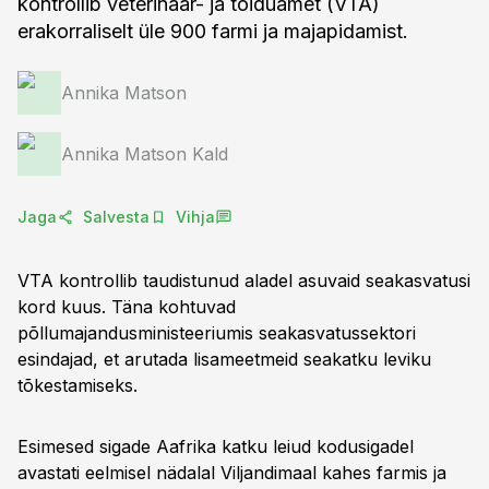
kontrollib veterinaar- ja toiduamet (VTA)
erakorraliselt üle 900 farmi ja majapidamist.
Annika Matson
Annika Matson Kald
Jaga
Salvesta
Vihja
VTA kontrollib taudistunud aladel asuvaid seakasvatusi
kord kuus. Täna kohtuvad
põllumajandusministeeriumis seakasvatussektori
esindajad, et arutada lisameetmeid seakatku leviku
tõkestamiseks.
Esimesed sigade Aafrika katku leiud kodusigadel
avastati eelmisel nädalal Viljandimaal kahes farmis ja