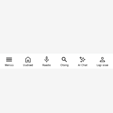
Menüü
Uudised
Raadio
Otsing
AI Chat
Logi sisse
Vana-Lõuna 39/1, 19094 Tallinn
(+372) 667 0111
pollumajandus@pollumajandus.ee