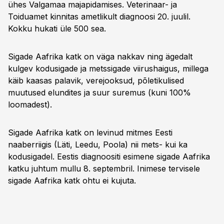
ühes Valgamaa majapidamises. Veterinaar- ja
Toiduamet kinnitas ametlikult diagnoosi 20. juulil.
Kokku hukati üle 500 sea.
Sigade Aafrika katk on väga nakkav ning ägedalt
kulgev kodusigade ja metssigade viirushaigus, millega
käib kaasas palavik, verejooksud, põletikulised
muutused elundites ja suur suremus (kuni 100%
loomadest).
Sigade Aafrika katk on levinud mitmes Eesti
naaberriigis (Läti, Leedu, Poola) nii mets- kui ka
kodusigadel. Eestis diagnoositi esimene sigade Aafrika
katku juhtum mullu 8. septembril. Inimese tervisele
sigade Aafrika katk ohtu ei kujuta.