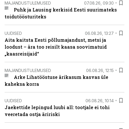
MAJANDUSTULEMUSED
07.08.26, 09:30
Puhk ja Lausing kerkisid Eesti suurimateks
toidutöösturiteks
UUDISED
06.08.26, 13:27
Aita kaitsta Eesti põllumajandust, metsi ja
loodust – ära too reisilt kaasa soovimatuid
„kaasreisijaid“
MAJANDUSTULEMUSED
06.08.26, 12:15
Arke Lihatööstuse ärikasum kasvas üle
kaheksa korra
UUDISED
06.08.26, 10:14
Jaekettide lepingud luubi all: tootjale ei tohi
veeretada ostja äririski