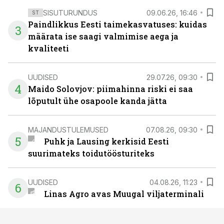
SISUTURUNDUS
09.06.26, 16:46
ST
Paindlikkus Eesti taimekasvatuses: kuidas
3
määrata ise saagi valmimise aega ja
kvaliteeti
UUDISED
29.07.26, 09:30
4
Maido Solovjov: piimahinna riski ei saa
lõputult ühe osapoole kanda jätta
MAJANDUSTULEMUSED
07.08.26, 09:30
5
Puhk ja Lausing kerkisid Eesti
suurimateks toidutöösturiteks
UUDISED
04.08.26, 11:23
6
Linas Agro avas Muugal viljaterminali