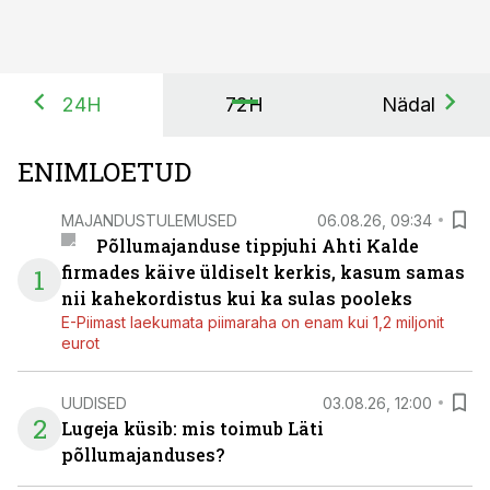
24H
72H
Nädal
ENIMLOETUD
MAJANDUSTULEMUSED
06.08.26, 09:34
Põllumajanduse tippjuhi Ahti Kalde
firmades käive üldiselt kerkis, kasum samas
1
nii kahekordistus kui ka sulas pooleks
E-Piimast laekumata piimaraha on enam kui 1,2 miljonit
eurot
UUDISED
03.08.26, 12:00
2
Lugeja küsib: mis toimub Läti
põllumajanduses?