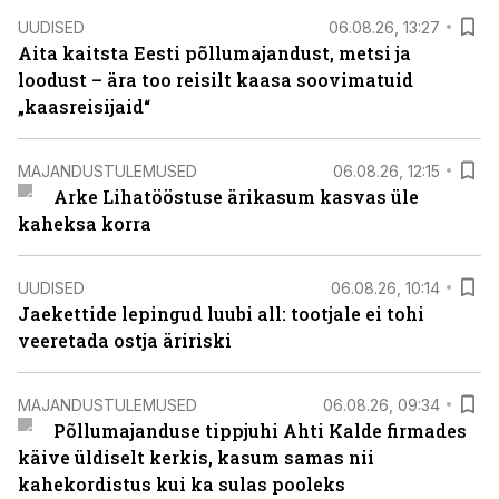
UUDISED
06.08.26, 13:27
Aita kaitsta Eesti põllumajandust, metsi ja
loodust – ära too reisilt kaasa soovimatuid
„kaasreisijaid“
MAJANDUSTULEMUSED
06.08.26, 12:15
Arke Lihatööstuse ärikasum kasvas üle
kaheksa korra
UUDISED
06.08.26, 10:14
Jaekettide lepingud luubi all: tootjale ei tohi
veeretada ostja äririski
MAJANDUSTULEMUSED
06.08.26, 09:34
Põllumajanduse tippjuhi Ahti Kalde firmades
käive üldiselt kerkis, kasum samas nii
kahekordistus kui ka sulas pooleks