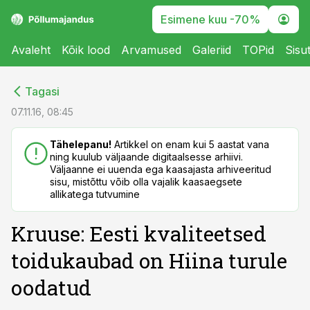
Esimene kuu -70%
Avaleht
Kõik lood
Arvamused
Galeriid
TOPid
Sisu
cebook
cebook
Tagasi
Twitter)
Twitter)
07.11.16, 08:45
kedIn
kedIn
Tähelepanu!
Artikkel on enam kui 5 aastat vana
ning kuulub väljaande digitaalsesse arhiivi.
ail
ail
Väljaanne ei uuenda ega kaasajasta arhiveeritud
sisu, mistõttu võib olla vajalik kaasaegsete
k
k
allikatega tutvumine
Kruuse: Eesti kvaliteetsed
toidukaubad on Hiina turule
oodatud