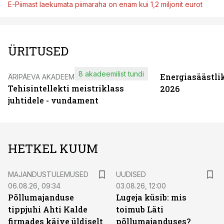
E-Piimast laekumata piimaraha on enam kui 1,2 miljonit eurot
ÜRITUSED
8 akadeemilist tundi
Energiasäästli
ÄRIPÄEVA AKADEEMIA
Tehisintellekti meistriklass
2026
juhtidele - vundament
HETKEL KUUM
MAJANDUSTULEMUSED
UUDISED
06.08.26, 09:34
03.08.26, 12:00
Põllumajanduse
Lugeja küsib: mis
tippjuhi Ahti Kalde
toimub Läti
firmades käive üldiselt
põllumajanduses?