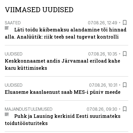
VIIMASED UUDISED
SAATED
07.08.26, 12:49
Läti toidu käibemaksu alandamine tõi hinnad
alla. Analüütik: riik teeb seal tugevat kontrolli
UUDISED
07.08.26, 10:35
Keskkonnaamet andis Järvamaal eriload kahe
karu küttimiseks
UUDISED
07.08.26, 10:31
Eluaseme kaaslaenust saab MES-i püsiv meede
MAJANDUSTULEMUSED
07.08.26, 09:30
Puhk ja Lausing kerkisid Eesti suurimateks
toidutöösturiteks