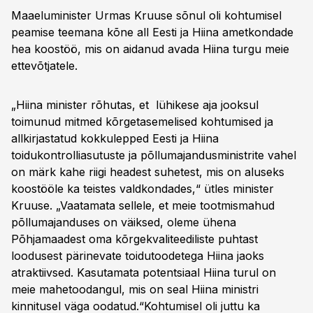
Maaeluminister Urmas Kruuse sõnul oli kohtumisel
peamise teemana kõne all Eesti ja Hiina ametkondade
hea koostöö, mis on aidanud avada Hiina turgu meie
ettevõtjatele.
„Hiina minister rõhutas, et lühikese aja jooksul
toimunud mitmed kõrgetasemelised kohtumised ja
allkirjastatud kokkulepped Eesti ja Hiina
toidukontrolliasutuste ja põllumajandusministrite vahel
on märk kahe riigi headest suhetest, mis on aluseks
koostööle ka teistes valdkondades,“ ütles minister
Kruuse. „Vaatamata sellele, et meie tootmismahud
põllumajanduses on väiksed, oleme ühena
Põhjamaadest oma kõrgekvaliteediliste puhtast
loodusest pärinevate toidutoodetega Hiina jaoks
atraktiivsed. Kasutamata potentsiaal Hiina turul on
meie mahetoodangul, mis on seal Hiina ministri
kinnitusel väga oodatud.“Kohtumisel oli juttu ka