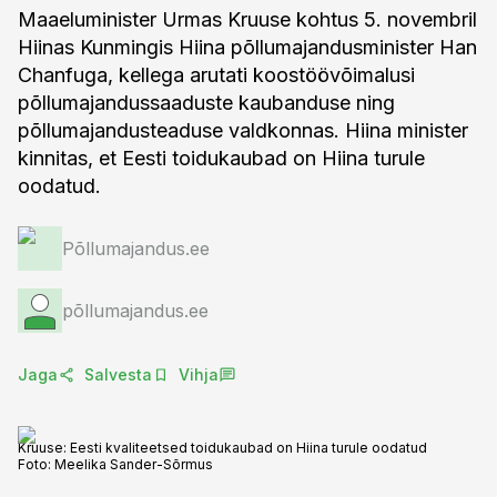
Maaeluminister Urmas Kruuse kohtus 5. novembril
Hiinas Kunmingis Hiina põllumajandusminister Han
Chanfuga, kellega arutati koostöövõimalusi
põllumajandussaaduste kaubanduse ning
põllumajandusteaduse valdkonnas. Hiina minister
kinnitas, et Eesti toidukaubad on Hiina turule
oodatud.
Põllumajandus.ee
põllumajandus.ee
Jaga
Salvesta
Vihja
Kruuse: Eesti kvaliteetsed toidukaubad on Hiina turule oodatud
Foto:
Meelika Sander-Sõrmus