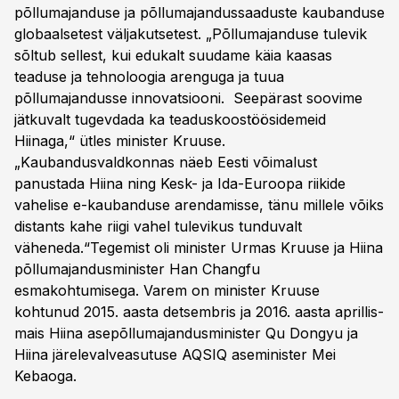
põllumajanduse ja põllumajandussaaduste kaubanduse
globaalsetest väljakutsetest. „Põllumajanduse tulevik
sõltub sellest, kui edukalt suudame käia kaasas
teaduse ja tehnoloogia arenguga ja tuua
põllumajandusse innovatsiooni. Seepärast soovime
jätkuvalt tugevdada ka teaduskoostöösidemeid
Hiinaga,“ ütles minister Kruuse.
„Kaubandusvaldkonnas näeb Eesti võimalust
panustada Hiina ning Kesk- ja Ida-Euroopa riikide
vahelise e-kaubanduse arendamisse, tänu millele võiks
distants kahe riigi vahel tulevikus tunduvalt
väheneda.“Tegemist oli minister Urmas Kruuse ja Hiina
põllumajandusminister Han Changfu
esmakohtumisega. Varem on minister Kruuse
kohtunud 2015. aasta detsembris ja 2016. aasta aprillis-
mais Hiina asepõllumajandusminister Qu Dongyu ja
Hiina järelevalveasutuse AQSIQ aseminister Mei
Kebaoga.