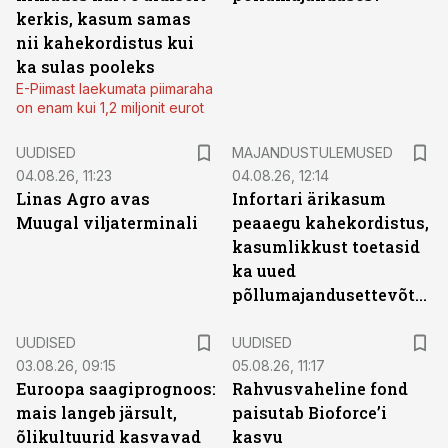
kerkis, kasum samas
nii kahekordistus kui
ka sulas pooleks
E-Piimast laekumata piimaraha
on enam kui 1,2 miljonit eurot
UUDISED
MAJANDUSTULEMUSED
04.08.26, 11:23
04.08.26, 12:14
Linas Agro avas
Infortari ärikasum
Muugal viljaterminali
peaaegu kahekordistus,
kasumlikkust toetasid
ka uued
põllumajandusettevõtted
UUDISED
UUDISED
03.08.26, 09:15
05.08.26, 11:17
Euroopa saagiprognoos:
Rahvusvaheline fond
mais langeb järsult,
paisutab Bioforce’i
õlikultuurid kasvavad
kasvu