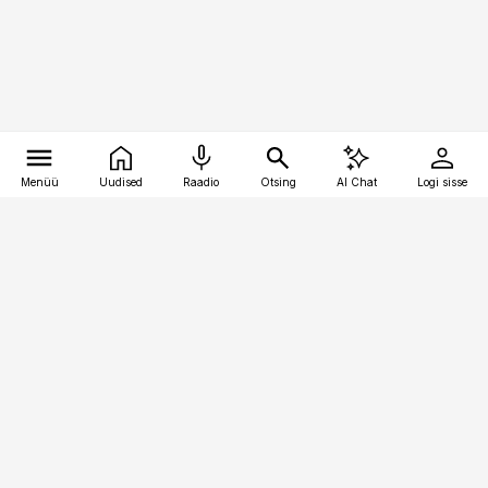
Menüü
Uudised
Raadio
Otsing
AI Chat
Logi sisse
Vana-Lõuna 39/1, 19094 Tallinn
(+372) 667 0111
pollumajandus@pollumajandus.ee
Telli
Reklaam
Firmast