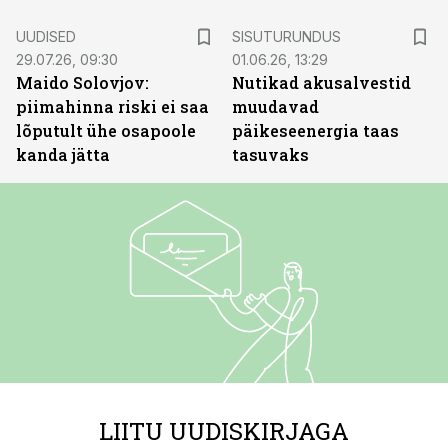
ST
UUDISED
SISUTURUNDUS
29.07.26, 09:30
01.06.26, 13:29
Maido Solovjov:
Nutikad akusalvestid
piimahinna riski ei saa
muudavad
lõputult ühe osapoole
päikeseenergia taas
kanda jätta
tasuvaks
LIITU UUDISKIRJAGA