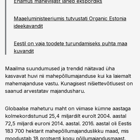
Enamus maheviljast läheb ekspordiks
Maaeluministeeriumis tutvustati Organic Estonia
ideekavandit
Eestil on vaja toodete turundamiseks puhta maa
kuvandit
Maailma suundumused ja trendid näitavad üha
kasvavat huvi nii mahepõllumajanduse kui ka laiemalt
mahemajanduse vastu. Kunagisest nišiettevõtlusest on
saanud arvestatav majandusharu.
Globaalse maheturu maht on viimase kümne aastaga
kolmekordistunud 25,4 miljardilt eurolt 2004. aastal
72,5 miljardi euroni 2014. aastal. 2016. aastal oli Eestis
183 700 hektarit mahepõllumajanduslikku maad, mis
moodustab 18 protsenti kogu põllumajandusmaast.