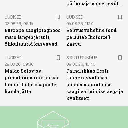
põllumajandusettevõtted
UUDISED
UUDISED
03.08.26, 09:15
05.08.26, 11:17
Euroopa saagiprognoos:
Rahvusvaheline fond
mais langeb järsult,
paisutab Bioforce’i
õlikultuurid kasvavad
kasvu
ST
UUDISED
SISUTURUNDUS
29.07.26, 09:30
09.06.26, 16:46
Maido Solovjov:
Paindlikkus Eesti
piimahinna riski ei saa
taimekasvatuses:
lõputult ühe osapoole
kuidas määrata ise
kanda jätta
saagi valmimise aega ja
kvaliteeti