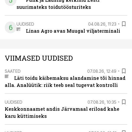
5
suurimateks toidutöösturiteks
UUDISED
04.08.26, 11:23
6
Linas Agro avas Muugal viljaterminali
VIIMASED UUDISED
SAATED
07.08.26, 12:49
Läti toidu käibemaksu alandamine tõi hinnad
alla. Analüütik: riik teeb seal tugevat kontrolli
UUDISED
07.08.26, 10:35
Keskkonnaamet andis Järvamaal eriload kahe
karu küttimiseks