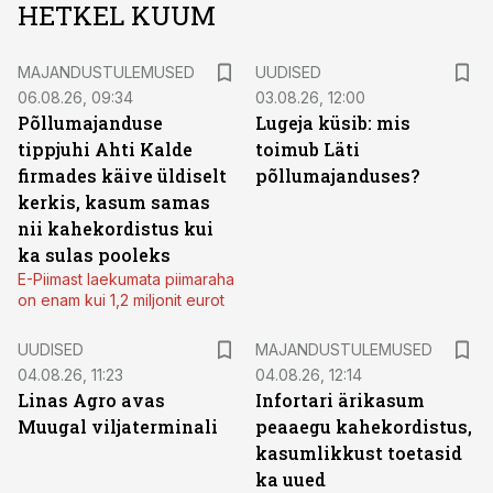
HETKEL KUUM
MAJANDUSTULEMUSED
UUDISED
06.08.26, 09:34
03.08.26, 12:00
Põllumajanduse
Lugeja küsib: mis
tippjuhi Ahti Kalde
toimub Läti
firmades käive üldiselt
põllumajanduses?
kerkis, kasum samas
nii kahekordistus kui
ka sulas pooleks
E-Piimast laekumata piimaraha
on enam kui 1,2 miljonit eurot
UUDISED
MAJANDUSTULEMUSED
04.08.26, 11:23
04.08.26, 12:14
Linas Agro avas
Infortari ärikasum
Muugal viljaterminali
peaaegu kahekordistus,
kasumlikkust toetasid
ka uued