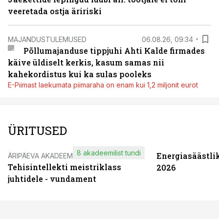
veeretada ostja äririski
MAJANDUSTULEMUSED
06.08.26, 09:34
Põllumajanduse tippjuhi Ahti Kalde firmades
käive üldiselt kerkis, kasum samas nii
kahekordistus kui ka sulas pooleks
E-Piimast laekumata piimaraha on enam kui 1,2 miljonit eurot
ÜRITUSED
8 akadeemilist tundi
Energiasäästli
ÄRIPÄEVA AKADEEMIA
Tehisintellekti meistriklass
2026
juhtidele - vundament