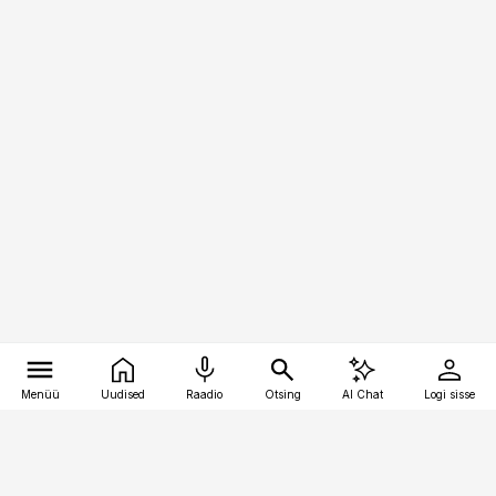
Menüü
Uudised
Raadio
Otsing
AI Chat
Logi sisse
Vana-Lõuna 39/1, 19094 Tallinn