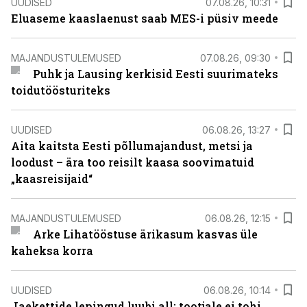
UUDISED
07.08.26, 10:31
Eluaseme kaaslaenust saab MES-i püsiv meede
MAJANDUSTULEMUSED
07.08.26, 09:30
Puhk ja Lausing kerkisid Eesti suurimateks
toidutöösturiteks
UUDISED
06.08.26, 13:27
Aita kaitsta Eesti põllumajandust, metsi ja
loodust – ära too reisilt kaasa soovimatuid
„kaasreisijaid“
MAJANDUSTULEMUSED
06.08.26, 12:15
Arke Lihatööstuse ärikasum kasvas üle
kaheksa korra
UUDISED
06.08.26, 10:14
Jaekettide lepingud luubi all: tootjale ei tohi