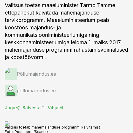
Valitsus toetas maaeluminister Tarmo Tamme
ettepanekut käivitada mahemajanduse
tervikprogramm. Maaeluministeerium peab
koostöös majandus- ja
kommunikatsiooniministeeriumiga ning
keskkonnaministeeriumiga leidma 1. maiks 2017
mahemajanduse programmi rahastamisvõimalused
ja koostöövormi.
Põllumajandus.ee
põllumajandus.ee
Jaga
Salvesta
Vihja
Valitsus toetab mahemajanduse programmi käivitamist
Foto:
Postimees/Scanpix