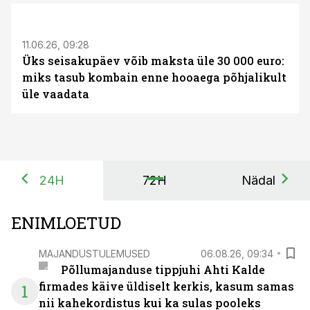
ST
11.06.26, 09:28
Üks seisakupäev võib maksta üle 30 000 euro:
miks tasub kombain enne hooaega põhjalikult
üle vaadata
24H
72H
Nädal
ENIMLOETUD
MAJANDUSTULEMUSED
06.08.26, 09:34
Põllumajanduse tippjuhi Ahti Kalde
firmades käive üldiselt kerkis, kasum samas
1
nii kahekordistus kui ka sulas pooleks