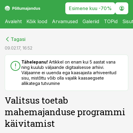
Esimene kuu -70%
Avaleht
Kõik lood
Arvamused
Galeriid
TOPid
Sisu
cebook
cebook
Tagasi
Twitter)
Twitter)
09.02.17, 16:52
kedIn
kedIn
Tähelepanu!
Artikkel on enam kui 5 aastat vana
ning kuulub väljaande digitaalsesse arhiivi.
ail
ail
Väljaanne ei uuenda ega kaasajasta arhiveeritud
sisu, mistõttu võib olla vajalik kaasaegsete
k
k
allikatega tutvumine
Valitsus toetab
mahemajanduse programmi
käivitamist