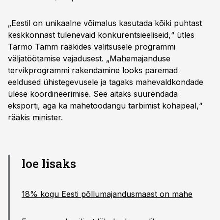
„Eestil on unikaalne võimalus kasutada kõiki puhtast
keskkonnast tulenevaid konkurentsieeliseid,“ ütles
Tarmo Tamm rääkides valitsusele programmi
väljatöötamise vajadusest. „Mahemajanduse
tervikprogrammi rakendamine looks paremad
eeldused ühistegevusele ja tagaks mahevaldkondade
ülese koordineerimise. See aitaks suurendada
eksporti, aga ka mahetoodangu tarbimist kohapeal,“
rääkis minister.
loe lisaks
18% kogu Eesti põllumajandusmaast on mahe