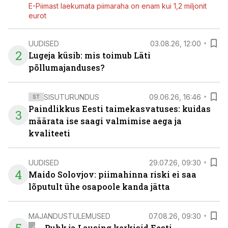
E-Piimast laekumata piimaraha on enam kui 1,2 miljonit
eurot
UUDISED
03.08.26, 12:00
2
Lugeja küsib: mis toimub Läti
põllumajanduses?
SISUTURUNDUS
09.06.26, 16:46
ST
Paindlikkus Eesti taimekasvatuses: kuidas
3
määrata ise saagi valmimise aega ja
kvaliteeti
UUDISED
29.07.26, 09:30
4
Maido Solovjov: piimahinna riski ei saa
lõputult ühe osapoole kanda jätta
MAJANDUSTULEMUSED
07.08.26, 09:30
Puhk ja Lausing kerkisid Eesti