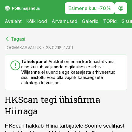
Esimene kuu -70%
Avaleht
Kõik lood
Arvamused
Galeriid
TOPid
Sisu
cebook
cebook
Tagasi
Twitter)
Twitter)
LOOMAKASVATUS
28.02.18, 17:01
kedIn
kedIn
Tähelepanu!
Artikkel on enam kui 5 aastat vana
ning kuulub väljaande digitaalsesse arhiivi.
ail
ail
Väljaanne ei uuenda ega kaasajasta arhiveeritud
sisu, mistõttu võib olla vajalik kaasaegsete
k
k
allikatega tutvumine
HKScan tegi ühisfirma
Hiinaga
HKScan hakkab Hiina tarbijatele Soome sealihast