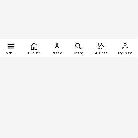
Menüü
Uudised
Raadio
Otsing
AI Chat
Logi sisse
Vana-Lõuna 39/1, 19094 Tallinn
(+372) 667 0111
pollumajandus@pollumajandus.ee
Telli
Reklaam
Firmast