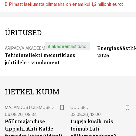
E-Piimast laekumata piimaraha on enam kui 1,2 miljonit eurot
ÜRITUSED
8 akadeemilist tundi
Energiasäästli
ÄRIPÄEVA AKADEEMIA
Tehisintellekti meistriklass
2026
juhtidele - vundament
HETKEL KUUM
MAJANDUSTULEMUSED
UUDISED
06.08.26, 09:34
03.08.26, 12:00
Põllumajanduse
Lugeja küsib: mis
tippjuhi Ahti Kalde
toimub Läti
firmades käive üldiselt
põllumajanduses?