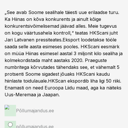
„See avab Soome sealihale täiesti uue erilaadse turu.
Ka Hiinas on kõva konkurents ja ainult kõige
konkurentsivõimelisemad jäävad alles. Meie tugevus
on kogu väärtusahela kontroll,“ teatas HKScani juht
Jari Latvanen pressiteates.Eksport loodetakse tööle
saada selle aasta esimeses pooles. HKScani eesmärk
on müüa Hiinas esimesel aastal 3 miljonit kilo sealiha ja
kolmekordistada maht aastaks 2020. Praeguste
numbritega kõrvutades tähendaks see, et vähemalt 5
protsenti Soome sigadest jõuaks HKScani kaudu
hiinlaste toidulauale.HKScan ekspordib liha ligi 50 riiki.
Enamasti on need Euroopa Liidu maad, aga ka näiteks
Uus-Meremaa ja Jaapan.
Põllumajandus.ee
põllumajandus.ee