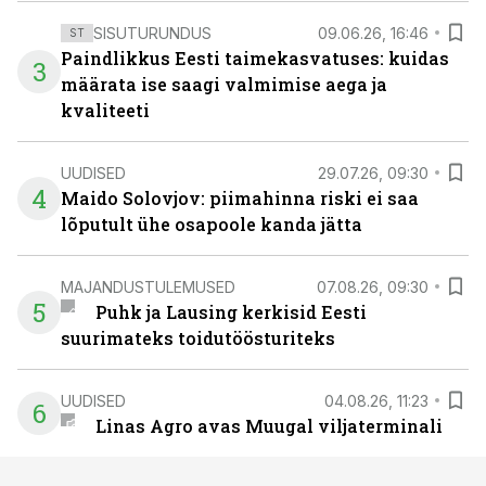
SISUTURUNDUS
09.06.26, 16:46
ST
Paindlikkus Eesti taimekasvatuses: kuidas
3
määrata ise saagi valmimise aega ja
kvaliteeti
UUDISED
29.07.26, 09:30
4
Maido Solovjov: piimahinna riski ei saa
lõputult ühe osapoole kanda jätta
MAJANDUSTULEMUSED
07.08.26, 09:30
5
Puhk ja Lausing kerkisid Eesti
suurimateks toidutöösturiteks
UUDISED
04.08.26, 11:23
6
Linas Agro avas Muugal viljaterminali