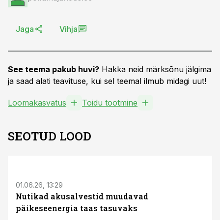
Jaga
Vihja
See teema pakub huvi?
Hakka neid märksõnu jälgima
ja saad alati teavituse, kui sel teemal ilmub midagi uut!
Loomakasvatus
Toidu tootmine
SEOTUD LOOD
ST
01.06.26, 13:29
Nutikad akusalvestid muudavad
päikeseenergia taas tasuvaks