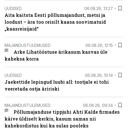
UUDISED
06.08.26, 13:27
Aita kaitsta Eesti põllumajandust, metsi ja
loodust – ära too reisilt kaasa soovimatuid
„kaasreisijaid“
MAJANDUSTULEMUSED
06.08.26, 12:15
Arke Lihatööstuse ärikasum kasvas üle
kaheksa korra
UUDISED
06.08.26, 10:14
Jaekettide lepingud luubi all: tootjale ei tohi
veeretada ostja äririski
MAJANDUSTULEMUSED
06.08.26, 09:34
Põllumajanduse tippjuhi Ahti Kalde firmades
käive üldiselt kerkis, kasum samas nii
kahekordistus kui ka sulas pooleks