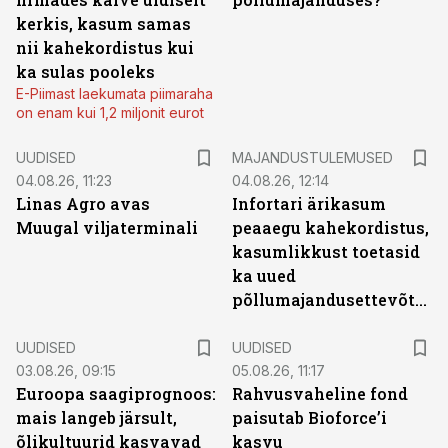
kerkis, kasum samas
nii kahekordistus kui
ka sulas pooleks
E-Piimast laekumata piimaraha
on enam kui 1,2 miljonit eurot
UUDISED
MAJANDUSTULEMUSED
04.08.26, 11:23
04.08.26, 12:14
Linas Agro avas
Infortari ärikasum
Muugal viljaterminali
peaaegu kahekordistus,
kasumlikkust toetasid
ka uued
põllumajandusettevõtted
UUDISED
UUDISED
03.08.26, 09:15
05.08.26, 11:17
Euroopa saagiprognoos:
Rahvusvaheline fond
mais langeb järsult,
paisutab Bioforce’i
õlikultuurid kasvavad
kasvu