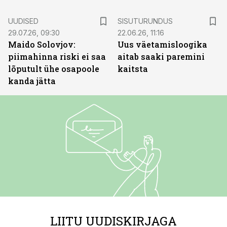
ST
UUDISED
SISUTURUNDUS
29.07.26, 09:30
22.06.26, 11:16
Maido Solovjov:
Uus väetamisloogika
piimahinna riski ei saa
aitab saaki paremini
lõputult ühe osapoole
kaitsta
kanda jätta
LIITU UUDISKIRJAGA