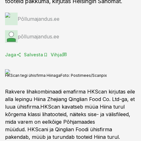
tooteid pakkuma, kirjutas Helsingin Sanomat.
Põllumajandus.ee
põllumajandus.ee
Jaga
Salvesta
Vihja
HKScan tegi ühisfirma Hiinaga
Foto:
Postimees/Scanpix
Rakvere lihakombinaadi emafirma HKScan kirjutas eile
alla lepingu Hiina Zhejiang Qinglian Food Co. Ltd-ga, et
luua ühisfirma.HKScan kavatseb müüa Hiina turul
kõrgema klassi lihatooteid, näiteks sise- ja välisfileed,
mida varem on eelkõige Põhjamaades
müüdud. HKScani ja Qinglian Foodi ühisfirma
pakendab, müüb ja turundab tooteid Hiina turul.