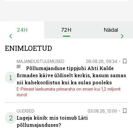
24H
72H
Nädal
ENIMLOETUD
MAJANDUSTULEMUSED
06.08.26, 09:34
Põllumajanduse tippjuhi Ahti Kalde
firmades käive üldiselt kerkis, kasum samas
1
nii kahekordistus kui ka sulas pooleks
E-Piimast laekumata piimaraha on enam kui 1,2 miljonit
eurot
UUDISED
03.08.26, 12:00
2
Lugeja küsib: mis toimub Läti
põllumajanduses?