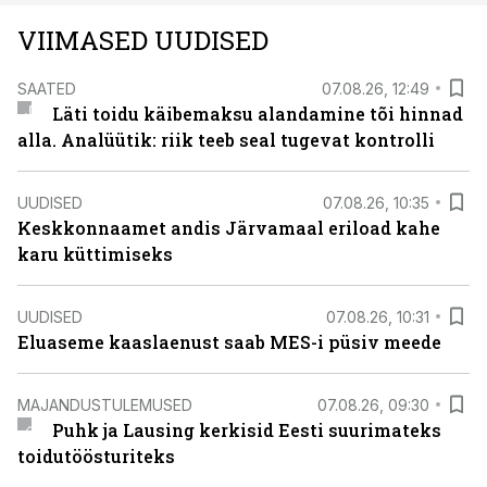
VIIMASED UUDISED
SAATED
07.08.26, 12:49
Läti toidu käibemaksu alandamine tõi hinnad
alla. Analüütik: riik teeb seal tugevat kontrolli
UUDISED
07.08.26, 10:35
Keskkonnaamet andis Järvamaal eriload kahe
karu küttimiseks
UUDISED
07.08.26, 10:31
Eluaseme kaaslaenust saab MES-i püsiv meede
MAJANDUSTULEMUSED
07.08.26, 09:30
Puhk ja Lausing kerkisid Eesti suurimateks
toidutöösturiteks