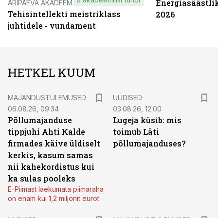
Energiasäästli
ÄRIPÄEVA AKADEEMIA
Tehisintellekti meistriklass
2026
juhtidele - vundament
HETKEL KUUM
MAJANDUSTULEMUSED
UUDISED
06.08.26, 09:34
03.08.26, 12:00
Põllumajanduse
Lugeja küsib: mis
tippjuhi Ahti Kalde
toimub Läti
firmades käive üldiselt
põllumajanduses?
kerkis, kasum samas
nii kahekordistus kui
ka sulas pooleks
E-Piimast laekumata piimaraha
on enam kui 1,2 miljonit eurot