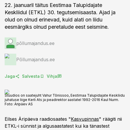
22. jaanuaril täitus Eestimaa Talupidajate
Keskliidul (ETKL) 30. tegutsemisaasta. Ajad ja
olud on olnud erinevad, kuid alati on liidu
eesmärgiks olnud peretalude eest seismine.
põllumajandus.ee
Põllumajandus.ee
Jaga
Salvesta
Vihja
Stuudios on saatejuht Vahur Tõnissoo, Eestimaa Talupidajate Keskliidu
juhatuse liige Kerli Ats ja peadirektor aastatel 1992-2016 Kaul Nurm.
Foto:
Äripäev AS
Eilses Äripäeva raadiosaates "
Kasvupinnas
" räägiti nii
ETKL-i sünnist ja algusaastatest kui ka tänastest