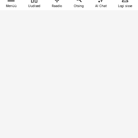
Menüü
Uudised
Raadio
Otsing
AI Chat
Logi sisse
Vana-Lõuna 39/1, 19094 Tallinn
(+372) 667 0111
pollumajandus@pollumajandus.ee
Telli
Reklaam
Firmast
Sisu kasutamisõigused
Ajakirjaniku
eetikakoodeks
Üldtingimused
Privaatsustingimused
Küpsiste poliitika
KKK
Eesti Meediaettevõtete
Eelistuste haldamine
Liit