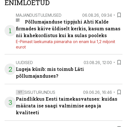
ENIMLOETUD
MAJANDUSTULEMUSED
06.08.26, 09:34
Põllumajanduse tippjuhi Ahti Kalde
firmades käive üldiselt kerkis, kasum samas
1
nii kahekordistus kui ka sulas pooleks
E-Piimast laekumata piimaraha on enam kui 1,2 miljonit
eurot
UUDISED
03.08.26, 12:00
2
Lugeja küsib: mis toimub Läti
põllumajanduses?
SISUTURUNDUS
09.06.26, 16:46
ST
Paindlikkus Eesti taimekasvatuses: kuidas
3
määrata ise saagi valmimise aega ja
kvaliteeti