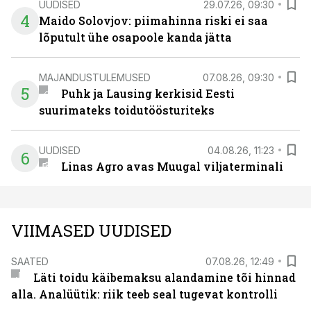
UUDISED
29.07.26, 09:30
4
Maido Solovjov: piimahinna riski ei saa
lõputult ühe osapoole kanda jätta
MAJANDUSTULEMUSED
07.08.26, 09:30
5
Puhk ja Lausing kerkisid Eesti
suurimateks toidutöösturiteks
UUDISED
04.08.26, 11:23
6
Linas Agro avas Muugal viljaterminali
VIIMASED UUDISED
SAATED
07.08.26, 12:49
Läti toidu käibemaksu alandamine tõi hinnad
alla. Analüütik: riik teeb seal tugevat kontrolli