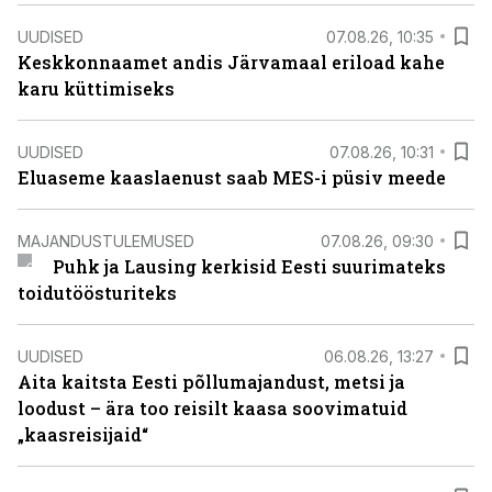
UUDISED
07.08.26, 10:35
Keskkonnaamet andis Järvamaal eriload kahe
karu küttimiseks
UUDISED
07.08.26, 10:31
Eluaseme kaaslaenust saab MES-i püsiv meede
MAJANDUSTULEMUSED
07.08.26, 09:30
Puhk ja Lausing kerkisid Eesti suurimateks
toidutöösturiteks
UUDISED
06.08.26, 13:27
Aita kaitsta Eesti põllumajandust, metsi ja
loodust – ära too reisilt kaasa soovimatuid
„kaasreisijaid“