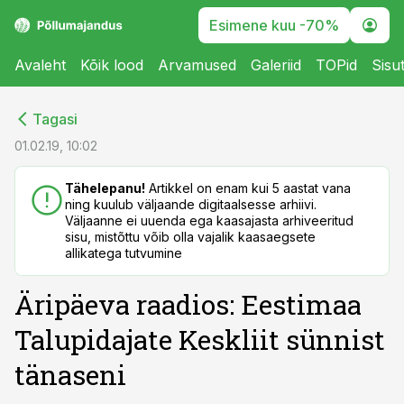
Esimene kuu -70%
Avaleht
Kõik lood
Arvamused
Galeriid
TOPid
Sisu
cebook
cebook
Tagasi
Twitter)
Twitter)
01.02.19, 10:02
kedIn
kedIn
Tähelepanu!
Artikkel on enam kui 5 aastat vana
ning kuulub väljaande digitaalsesse arhiivi.
ail
ail
Väljaanne ei uuenda ega kaasajasta arhiveeritud
sisu, mistõttu võib olla vajalik kaasaegsete
k
k
allikatega tutvumine
Äripäeva raadios: Eestimaa
Talupidajate Keskliit sünnist
tänaseni