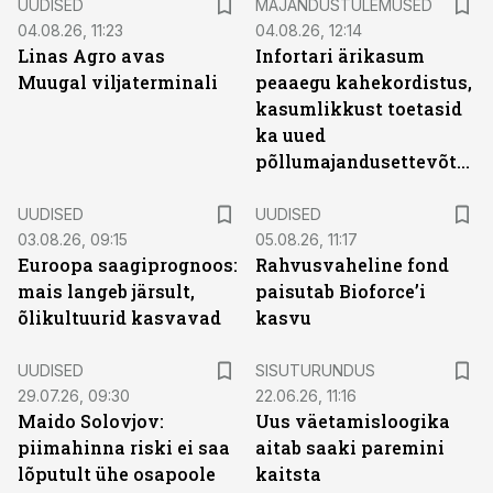
UUDISED
MAJANDUSTULEMUSED
04.08.26, 11:23
04.08.26, 12:14
Linas Agro avas
Infortari ärikasum
Muugal viljaterminali
peaaegu kahekordistus,
kasumlikkust toetasid
ka uued
põllumajandusettevõtted
UUDISED
UUDISED
03.08.26, 09:15
05.08.26, 11:17
Euroopa saagiprognoos:
Rahvusvaheline fond
mais langeb järsult,
paisutab Bioforce’i
õlikultuurid kasvavad
kasvu
ST
UUDISED
SISUTURUNDUS
29.07.26, 09:30
22.06.26, 11:16
Maido Solovjov:
Uus väetamisloogika
piimahinna riski ei saa
aitab saaki paremini
lõputult ühe osapoole
kaitsta