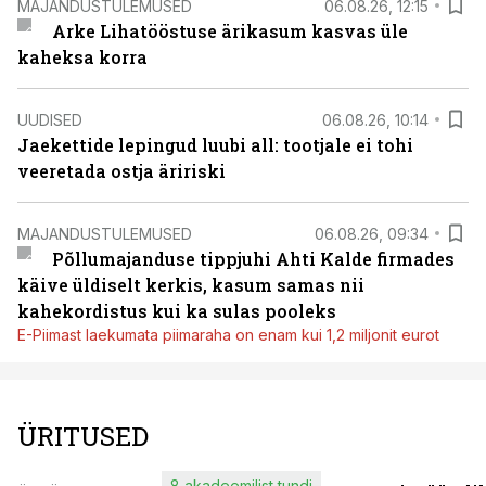
MAJANDUSTULEMUSED
06.08.26, 12:15
Arke Lihatööstuse ärikasum kasvas üle
kaheksa korra
UUDISED
06.08.26, 10:14
Jaekettide lepingud luubi all: tootjale ei tohi
veeretada ostja äririski
MAJANDUSTULEMUSED
06.08.26, 09:34
Põllumajanduse tippjuhi Ahti Kalde firmades
käive üldiselt kerkis, kasum samas nii
kahekordistus kui ka sulas pooleks
E-Piimast laekumata piimaraha on enam kui 1,2 miljonit eurot
ÜRITUSED
8 akadeemilist tundi