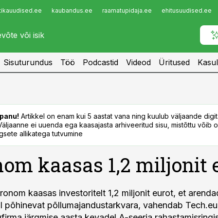
tikauudised.ee
kaubandus.ee
raamatupidaja.ee
ehitusuudised.ee
Infopank
Radar
Sisuturundus
Töö
Podcastid
Videod
Üritused
Kasul
panu!
Artikkel on enam kui 5 aastat vana ning kuulub väljaande digi
. Väljaanne ei uuenda ega kaasajasta arhiveeritud sisu, mistõttu võib ol
sete allikatega tutvumine
om kaasas 1,2 miljonit 
ronom kaasas investoritelt 1,2 miljonit eurot, et arend
ktil põhinevat põllumajandustarkvara, vahendab Tech.eu
ufirma järgmise aasta kevadel A-seeria rahastamisring