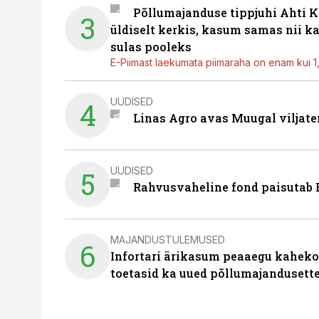
Põllumajanduse tippjuhi Ahti K
3
üldiselt kerkis, kasum samas nii k
sulas pooleks
E-Piimast laekumata piimaraha on enam kui 1,2
UUDISED
4
Linas Agro avas Muugal viljate
UUDISED
5
Rahvusvaheline fond paisutab B
MAJANDUSTULEMUSED
6
Infortari ärikasum peaaegu kaheko
toetasid ka uued põllumajandusett