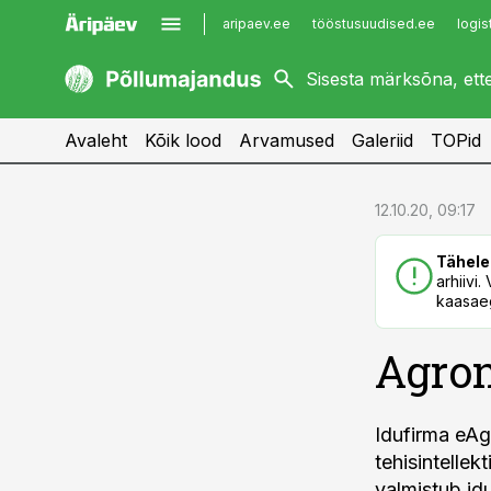
aripaev.ee
tööstusuudised.ee
logis
kaubandus.ee
imelineajalugu.ee
kinnisvarauudised.ee
imelineteadus.ee
Avaleht
Kõik lood
Arvamused
Galeriid
TOPid
cebook
cebook
12.10.20, 09:17
Twitter)
Twitter)
Tähele
kedIn
kedIn
arhiivi
kaasaeg
ail
ail
Agron
k
k
Idufirma eAg
tehisintelle
valmistub id