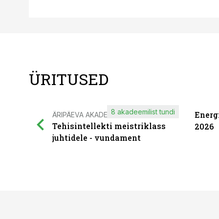
ÜRITUSED
8 akadeemilist tundi
Energ
ÄRIPÄEVA AKADEEMIA
Tehisintellekti meistriklass
2026
juhtidele - vundament