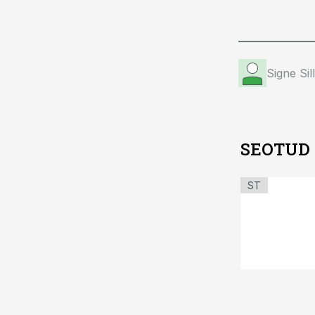
Signe Sil
SEOTUD
ST