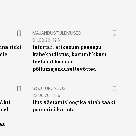
MAJANDUSTULEMUSED
04.08.26, 12:14
nna riski
Infortari ärikasum peaaegu
ole
kahekordistus, kasumlikkust
toetasid ka uued
põllumajandusettevõtted
ST
SISUTURUNDUS
22.06.26, 11:16
 Ahti
Uus väetamisloogika aitab saaki
iselt
paremini kaitsta
as