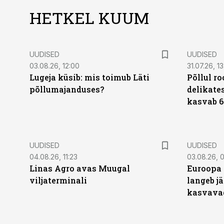
HETKEL KUUM
UUDISED
UUDISED
03.08.26, 12:00
31.07.26, 13
Lugeja küsib: mis toimub Läti
Põllul r
põllumajanduses?
delikates
kasvab 6
UUDISED
UUDISED
04.08.26, 11:23
03.08.26, 0
Linas Agro avas Muugal
Euroopa 
viljaterminali
langeb jä
kasvava