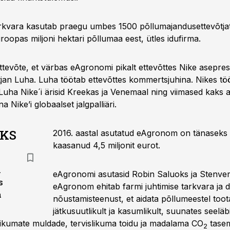
kvara kasutab praegu umbes 1500 põllumajandusettevõtjat
oopas miljoni hektari põllumaa eest, ütles idufirma.
 ettevõte, et värbas eAgronomi pikalt ettevõttes Nike asepre
tjan Luha. Luha töötab ettevõttes kommertsjuhina. Nikes töö
 Luha Nike´i ärisid Kreekas ja Venemaal ning viimased kaks a
a Nike’i globaalset jalgpalliäri.
AKS
2016. aastal asutatud eAgronom on tänaseks
kaasanud 4,5 miljonit eurot.
i
eAgronomi asutasid Robin Saluoks ja Stenver
s
eAgronom ehitab farmi juhtimise tarkvara ja di
a
nõustamisteenust, et aidata põllumeestel toota
jätkusuutlikult ja kasumlikult, suunates seelä
likumate muldade, tervislikuma toidu ja madalama CO
tasem
2