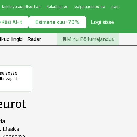
Iseteenindus
kinnisvarauudised.ee
kalastaja.ee
palgauudised.ee
personaliuudi
Telli Põllumajandus
Küsi AI-lt
Esimene kuu -70%
Logi sisse
ikud lingid
Radar
Minu Põllumajandus
taalsesse
la vajalik
eurot
ada
. Lisaks
is kaasama