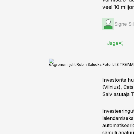
veel 10 miljon
Signe Si
Jaga
eAgronomi juht Robin Saluoks.
Foto:
LIIS TREIM
Investorite hu
(Vilnius), Cat
Salv asutaja T
Investeeringut
laiendamiseks
automatiseeri
samuti analüü