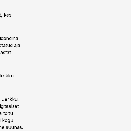
, kes
sidendina
tatud aja
astat
 kokku
 Jerkku.
gitaalset
 toitu
bi kogu
e suunas.