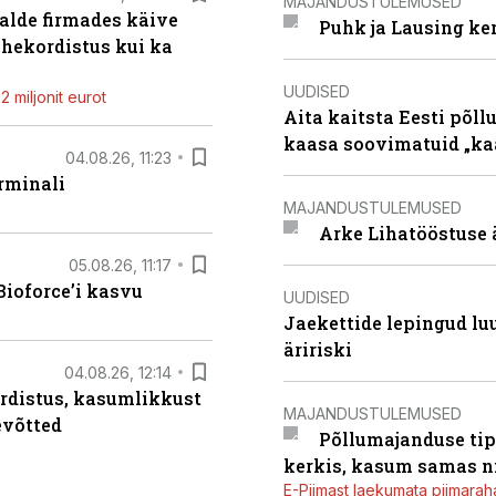
MAJANDUSTULEMUSED
alde firmades käive
Puhk ja Lausing ke
ahekordistus kui ka
UUDISED
 miljonit eurot
Aita kaitsta Eesti põllu
kaasa soovimatuid „kaa
04.08.26, 11:23
rminali
MAJANDUSTULEMUSED
Arke Lihatööstuse 
05.08.26, 11:17
ioforce’i kasvu
UUDISED
Jaekettide lepingud luub
äririski
04.08.26, 12:14
rdistus, kasumlikkust
MAJANDUSTULEMUSED
evõtted
Põllumajanduse tip
kerkis, kasum samas ni
E-Piimast laekumata piimaraha