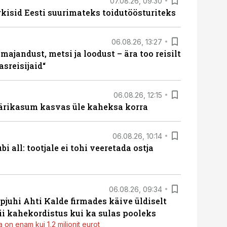
07.08.26, 09:30
rkisid Eesti suurimateks toidutöösturiteks
06.08.26, 13:27
majandust, metsi ja loodust – ära too reisilt
sreisijaid“
06.08.26, 12:15
ärikasum kasvas üle kaheksa korra
06.08.26, 10:14
i all: tootjale ei tohi veeretada ostja
06.08.26, 09:34
pjuhi Ahti Kalde firmades käive üldiselt
i kahekordistus kui ka sulas pooleks
 on enam kui 1,2 miljonit eurot