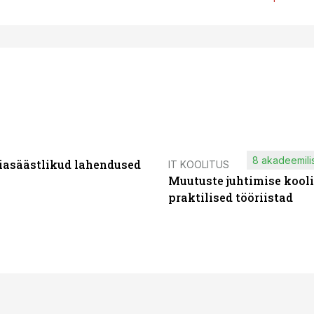
8 akadeemilis
iasäästlikud lahendused
IT KOOLITUS
Muutuste juhtimise kooli
praktilised tööriistad