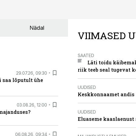
Nädal
VIIMASED U
SAATED
Läti toidu käibema
riik teeb seal tugevat k
29.07.26, 09:30
 saa lõputult ühe
UUDISED
Keskkonnaamet andis J
03.08.26, 12:00
umajanduses?
UUDISED
Eluaseme kaaslaenust 
06.08.26, 09:34