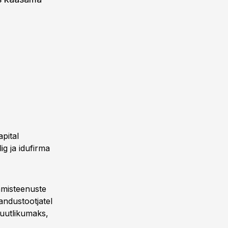
pital
ig ja idufirma
tamisteenuste
andustootjatel
suutlikumaks,