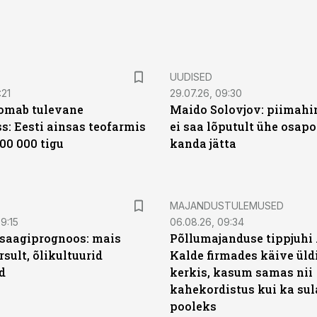
UUDISED
:21
29.07.26, 09:30
oomab tulevane
Maido Solovjov: piimahi
s: Eesti ainsas teofarmis
ei saa lõputult ühe osapo
00 000 tigu
kanda jätta
MAJANDUSTULEMUSED
9:15
06.08.26, 09:34
saagiprognoos: mais
Põllumajanduse tippjuhi
rsult, õlikultuurid
Kalde firmades käive üld
d
kerkis, kasum samas nii
kahekordistus kui ka sul
pooleks