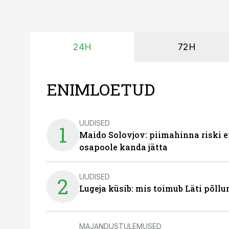
24H
72H
ENIMLOETUD
UUDISED
1
Maido Solovjov: piimahinna riski ei
osapoole kanda jätta
UUDISED
2
Lugeja küsib: mis toimub Läti põll
MAJANDUSTULEMUSED