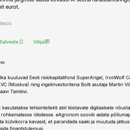
it eurot.
llasoo
Salvesta
Vihja
ANN
lka kuuluvad Eesti riskikapitalifond SuperAngel, IronWolf Ca
s.VC (Moskva) ning ingelinvestoritena Bolti asutaja Martin Vill
aavi Tamkivi.
 kasutatakse tehisintellekti abil töötavate digitaalsete nõus
 rohkematesse riikidesse. eAgronom soovib aidata põllumaj
da külvikorra kavasid, et parandada saaki ja muutuda jätku
sida finantstulemusi.