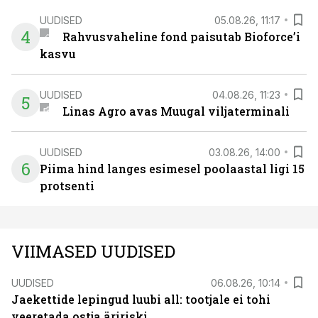
UUDISED
05.08.26, 11:17
4
Rahvusvaheline fond paisutab Bioforce’i
kasvu
UUDISED
04.08.26, 11:23
5
Linas Agro avas Muugal viljaterminali
UUDISED
03.08.26, 14:00
6
Piima hind langes esimesel poolaastal ligi 15
protsenti
VIIMASED UUDISED
UUDISED
06.08.26, 10:14
Jaekettide lepingud luubi all: tootjale ei tohi
veeretada ostja äririski