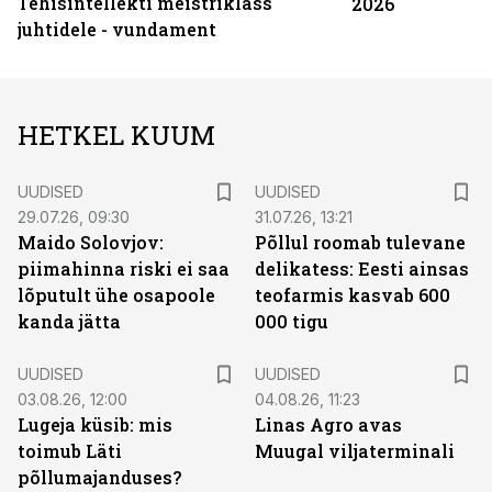
Tehisintellekti meistriklass
2026
juhtidele - vundament
HETKEL KUUM
UUDISED
UUDISED
29.07.26, 09:30
31.07.26, 13:21
Maido Solovjov:
Põllul roomab tulevane
piimahinna riski ei saa
delikatess: Eesti ainsas
lõputult ühe osapoole
teofarmis kasvab 600
kanda jätta
000 tigu
UUDISED
UUDISED
03.08.26, 12:00
04.08.26, 11:23
Lugeja küsib: mis
Linas Agro avas
toimub Läti
Muugal viljaterminali
põllumajanduses?