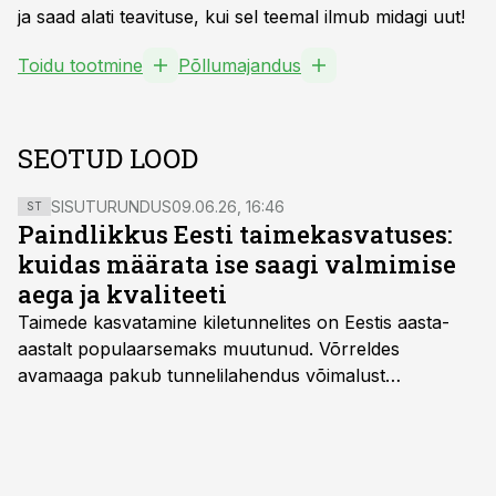
ja saad alati teavituse, kui sel teemal ilmub midagi uut!
Toidu tootmine
Põllumajandus
SEOTUD LOOD
SISUTURUNDUS
09.06.26, 16:46
ST
Paindlikkus Eesti taimekasvatuses:
kuidas määrata ise saagi valmimise
aega ja kvaliteeti
Taimede kasvatamine kiletunnelites on Eestis aasta-
aastalt populaarsemaks muutunud. Võrreldes
avamaaga pakub tunnelilahendus võimalust
saagikoristuse algust kuni kahe nädala võrra
varasemaks tuua või hoopis hilisemaks lükata. Hästi
planeerides on tänu sellele võimalik saada ka saagi
eest turul kõrgemat hinda.