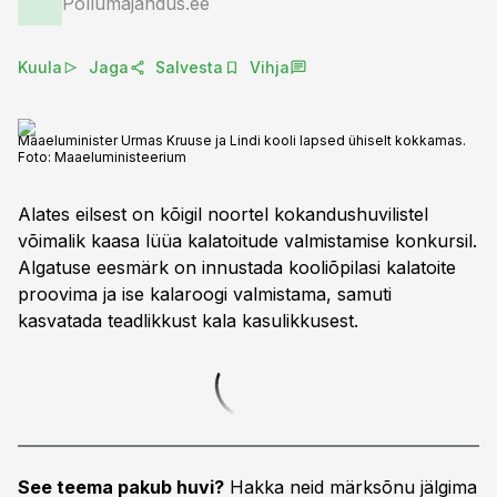
Põllumajandus.ee
Kuula
Jaga
Salvesta
Vihja
Maaeluminister Urmas Kruuse ja Lindi kooli lapsed ühiselt kokkamas.
Foto:
Maaeluministeerium
Alates eilsest on kõigil noortel kokandushuvilistel
võimalik kaasa lüüa kalatoitude valmistamise konkursil.
Algatuse eesmärk on innustada kooliõpilasi kalatoite
proovima ja ise kalaroogi valmistama, samuti
kasvatada teadlikkust kala kasulikkusest.
See teema pakub huvi?
Hakka neid märksõnu jälgima