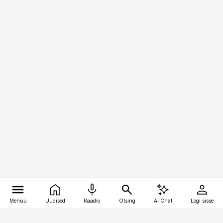
Menüü
Uudised
Raadio
Otsing
AI Chat
Logi sisse