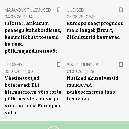
MAJANDUSTULEMUSED
UUDISED
04.08.26, 12:14
03.08.26, 09:15
Infortari ärikasum
Euroopa saagiprognoos:
peaaegu kahekordistus,
mais langeb järsult,
kasumlikkust toetasid
õlikultuurid kasvavad
ka uued
põllumajandusettevõtted
ST
UUDISED
SISUTURUNDUS
30.07.26, 12:00
01.06.26, 13:29
Väetisetootjad
Nutikad akusalvestid
hoiatavad: ELi
muudavad
kliimareform võib tõsta
päikeseenergia taas
põllumeeste kulusid ja
tasuvaks
viia tootmise Euroopast
välja