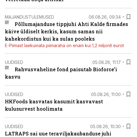
MAJANDUSTULEMUSED
06.08.26, 09:34
Põllumajanduse tippjuhi Ahti Kalde firmades
käive üldiselt kerkis, kasum samas nii
kahekordistus kui ka sulas pooleks
E-Piimast laekumata piimaraha on enam kui 1,2 miljonit eurot
UUDISED
05.08.26, 11:17
Rahvusvaheline fond paisutab Bioforce’i
kasvu
UUDISED
05.08.26, 11:00
HKFoods kasvatas kasumit kasvavast
kulusurvest hoolimata
UUDISED
05.08.26, 10:30
LATRAPS sai uue teraviljakaubanduse juhi