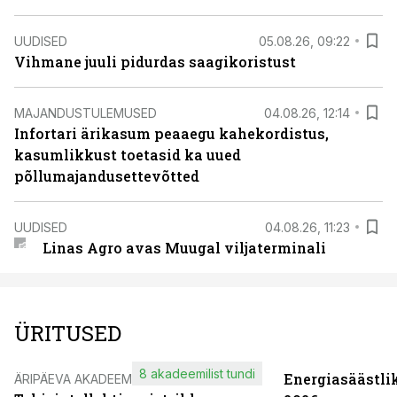
UUDISED
05.08.26, 09:22
Vihmane juuli pidurdas saagikoristust
MAJANDUSTULEMUSED
04.08.26, 12:14
Infortari ärikasum peaaegu kahekordistus,
kasumlikkust toetasid ka uued
põllumajandusettevõtted
UUDISED
04.08.26, 11:23
Linas Agro avas Muugal viljaterminali
ÜRITUSED
8 akadeemilist tundi
Energiasäästli
ÄRIPÄEVA AKADEEMIA