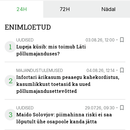
24H
72H
Nädal
ENIMLOETUD
UUDISED
03.08.26, 12:00
1
Lugeja küsib: mis toimub Läti
põllumajanduses?
MAJANDUSTULEMUSED
04.08.26, 12:14
Infortari ärikasum peaaegu kahekordistus,
2
kasumlikkust toetasid ka uued
põllumajandusettevõtted
UUDISED
29.07.26, 09:30
3
Maido Solovjov: piimahinna riski ei saa
lõputult ühe osapoole kanda jätta