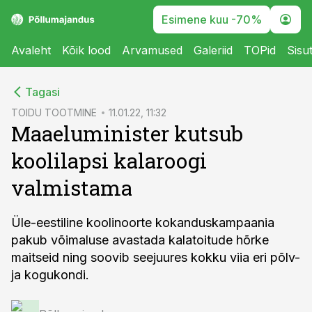
Esimene kuu -70%
Avaleht
Kõik lood
Arvamused
Galeriid
TOPid
Sisu
cebook
Tagasi
Twitter)
TOIDU TOOTMINE
11.01.22, 11:32
Maaeluminister kutsub
kedIn
koolilapsi kalaroogi
ail
valmistama
k
Üle-eestiline koolinoorte kokanduskampaania
pakub võimaluse avastada kalatoitude hõrke
maitseid ning soovib seejuures kokku viia eri põlv-
ja kogukondi.