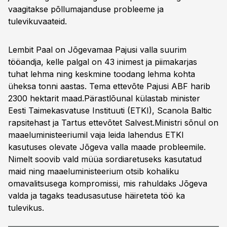
vaagitakse põllumajanduse probleeme ja
tulevikuvaateid.
Lembit Paal on Jõgevamaa Pajusi valla suurim
tööandja, kelle palgal on 43 inimest ja piimakarjas
tuhat lehma ning keskmine toodang lehma kohta
üheksa tonni aastas. Tema ettevõte Pajusi ABF harib
2300 hektarit maad.Pärastlõunal külastab minister
Eesti Taimekasvatuse Instituuti (ETKI), Scanola Baltic
rapsitehast ja Tartus ettevõtet Salvest.Ministri sõnul on
maaeluministeeriumil vaja leida lahendus ETKI
kasutuses olevate Jõgeva valla maade probleemile.
Nimelt soovib vald müüa sordiaretuseks kasutatud
maid ning maaeluministeerium otsib kohaliku
omavalitsusega kompromissi, mis rahuldaks Jõgeva
valda ja tagaks teadusasutuse häireteta töö ka
tulevikus.