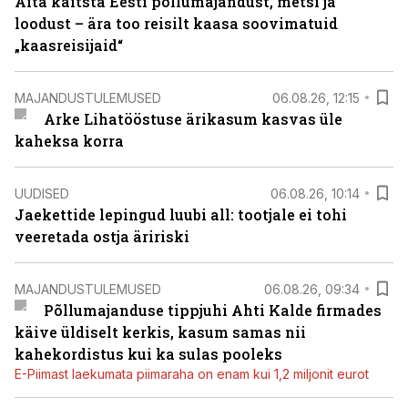
Aita kaitsta Eesti põllumajandust, metsi ja
loodust – ära too reisilt kaasa soovimatuid
„kaasreisijaid“
MAJANDUSTULEMUSED
06.08.26, 12:15
Arke Lihatööstuse ärikasum kasvas üle
kaheksa korra
UUDISED
06.08.26, 10:14
Jaekettide lepingud luubi all: tootjale ei tohi
veeretada ostja äririski
MAJANDUSTULEMUSED
06.08.26, 09:34
Põllumajanduse tippjuhi Ahti Kalde firmades
käive üldiselt kerkis, kasum samas nii
kahekordistus kui ka sulas pooleks
E-Piimast laekumata piimaraha on enam kui 1,2 miljonit eurot