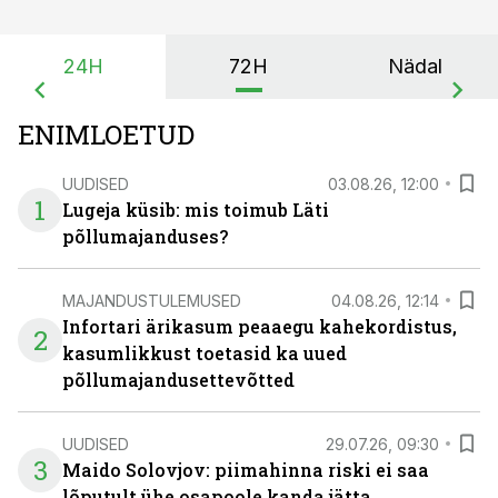
24H
72H
Nädal
ENIMLOETUD
UUDISED
03.08.26, 12:00
1
Lugeja küsib: mis toimub Läti
põllumajanduses?
MAJANDUSTULEMUSED
04.08.26, 12:14
Infortari ärikasum peaaegu kahekordistus,
2
kasumlikkust toetasid ka uued
põllumajandusettevõtted
UUDISED
29.07.26, 09:30
3
Maido Solovjov: piimahinna riski ei saa
lõputult ühe osapoole kanda jätta