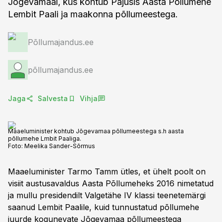
Jõgevamaal, kus kohtub Pajusis Aasta Põllumehe
Lembit Paali ja maakonna põllumeestega.
Põllumajandus.ee
põllumajandus.ee
Jaga
Salvesta
Vihja
Maaeluminister kohtub Jõgevamaa põllumeestega s.h aasta
põllumehe Lmbit Paaliga.
Foto:
Meelika Sander-Sõrmus
Maaeluminister Tarmo Tamm ütles, et ühelt poolt on
visiit austusavaldus Aasta Põllumeheks 2016 nimetatud
ja mullu presidendilt Valgetähe IV klassi teenetemärgi
saanud Lembit Paalile, kuid tunnustatud põllumehe
juurde kogunevate Jõgevamaa põllumeestega