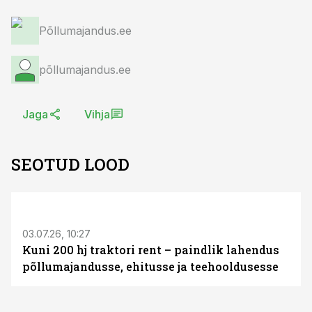
Põllumajandus.ee
põllumajandus.ee
Jaga
Vihja
SEOTUD LOOD
ST
03.07.26, 10:27
Kuni 200 hj traktori rent – paindlik lahendus
põllumajandusse, ehitusse ja teehooldusesse