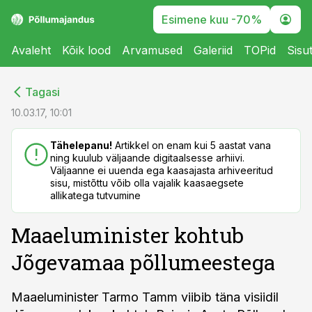
Esimene kuu -70%
Avaleht
Kõik lood
Arvamused
Galeriid
TOPid
Sisu
cebook
cebook
Tagasi
Twitter)
Twitter)
10.03.17, 10:01
kedIn
kedIn
Tähelepanu!
Artikkel on enam kui 5 aastat vana
ning kuulub väljaande digitaalsesse arhiivi.
ail
ail
Väljaanne ei uuenda ega kaasajasta arhiveeritud
sisu, mistõttu võib olla vajalik kaasaegsete
k
k
allikatega tutvumine
Maaeluminister kohtub
Jõgevamaa põllumeestega
Maaeluminister Tarmo Tamm viibib täna visiidil