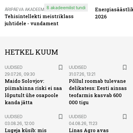
8 akadeemilist tundi
Energiasäästli
ÄRIPÄEVA AKADEEMIA
Tehisintellekti meistriklass
2026
juhtidele - vundament
HETKEL KUUM
UUDISED
UUDISED
29.07.26, 09:30
31.07.26, 13:21
Maido Solovjov:
Põllul roomab tulevane
piimahinna riski ei saa
delikatess: Eesti ainsas
lõputult ühe osapoole
teofarmis kasvab 600
kanda jätta
000 tigu
UUDISED
UUDISED
03.08.26, 12:00
04.08.26, 11:23
Lugeja küsib: mis
Linas Agro avas