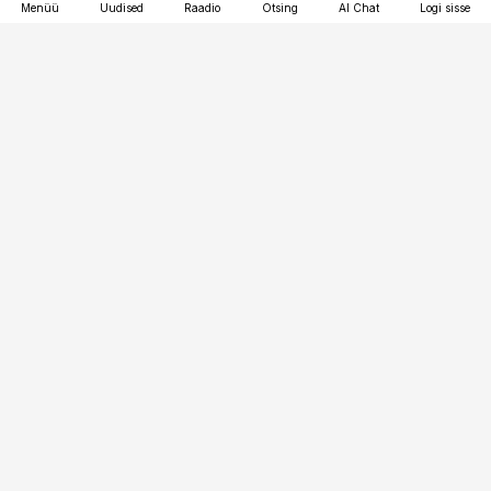
Menüü
Uudised
Raadio
Otsing
AI Chat
Logi sisse
Vana-Lõuna 39/1, 19094 Tallinn
(+372) 667 0111
pollumajandus@pollumajandus.ee
Telli
Reklaam
Firmast
Sisu kasutamisõigused
Ajakirjaniku
eetikakoodeks
Üldtingimused
Privaatsustingimused
Küpsiste poliitika
KKK
Eesti Meediaettevõtete
Eelistuste haldamine
Liit