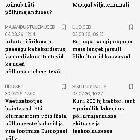
toimub Läti
Muugal viljaterminali
põllumajanduses?
MAJANDUSTULEMUSED
UUDISED
04.08.26, 12:14
03.08.26, 09:15
Infortari ärikasum
Euroopa saagiprognoos:
peaaegu kahekordistus,
mais langeb järsult,
kasumlikkust toetasid
õlikultuurid kasvavad
ka uued
põllumajandusettevõtted
ST
UUDISED
SISUTURUNDUS
30.07.26, 12:00
03.07.26, 10:27
Väetisetootjad
Kuni 200 hj traktori rent
hoiatavad: ELi
– paindlik lahendus
kliimareform võib tõsta
põllumajandusse,
põllumeeste kulusid ja
ehitusse ja
viia tootmise Euroopast
teehooldusesse
välja