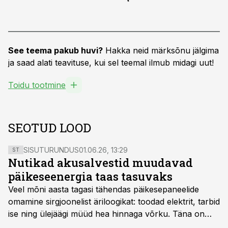
See teema pakub huvi?
Hakka neid märksõnu jälgima
ja saad alati teavituse, kui sel teemal ilmub midagi uut!
Toidu tootmine
SEOTUD LOOD
SISUTURUNDUS
01.06.26, 13:29
ST
Nutikad akusalvestid muudavad
päikeseenergia taas tasuvaks
Veel mõni aasta tagasi tähendas päikesepaneelide
omamine sirgjoonelist äriloogikat: toodad elektrit, tarbid
ise ning ülejäägi müüd hea hinnaga võrku. Täna on
olukord energiaturul muutunud. Taastuvenergia