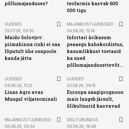
põllumajanduses?
teofarmis kasvab 600
000 tigu
UUDISED
MAJANDUSTULEMUSED
29.07.26, 09:30
04.08.26, 12:14
Maido Solovjov:
Infortari ärikasum
piimahinna riski ei saa
peaaegu kahekordistus,
lõputult ühe osapoole
kasumlikkust toetasid
kanda jätta
ka uued
põllumajandusettevõtted
UUDISED
UUDISED
04.08.26, 11:23
03.08.26, 09:15
Linas Agro avas
Euroopa saagiprognoos:
Muugal viljaterminali
mais langeb järsult,
õlikultuurid kasvavad
ST
MAJANDUSTULEMUSED
SISUTURUNDUS
06.08.26, 09:34
09.06.26, 16:46