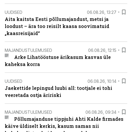
UUDISED
06.08.26, 13:27
Aita kaitsta Eesti põllumajandust, metsi ja
loodust – ära too reisilt kaasa soovimatuid
„kaasreisijaid“
MAJANDUSTULEMUSED
06.08.26, 12:15
Arke Lihatööstuse ärikasum kasvas üle
kaheksa korra
UUDISED
06.08.26, 10:14
Jaekettide lepingud luubi all: tootjale ei tohi
veeretada ostja äririski
MAJANDUSTULEMUSED
06.08.26, 09:34
Põllumajanduse tippjuhi Ahti Kalde firmades
käive üldiselt kerkis, kasum samas nii