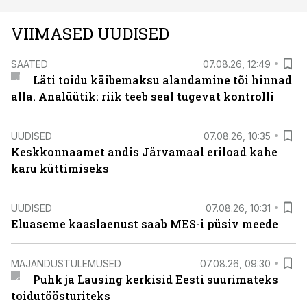
VIIMASED UUDISED
SAATED
07.08.26, 12:49
Läti toidu käibemaksu alandamine tõi hinnad
alla. Analüütik: riik teeb seal tugevat kontrolli
UUDISED
07.08.26, 10:35
Keskkonnaamet andis Järvamaal eriload kahe
karu küttimiseks
UUDISED
07.08.26, 10:31
Eluaseme kaaslaenust saab MES-i püsiv meede
MAJANDUSTULEMUSED
07.08.26, 09:30
Puhk ja Lausing kerkisid Eesti suurimateks
toidutöösturiteks