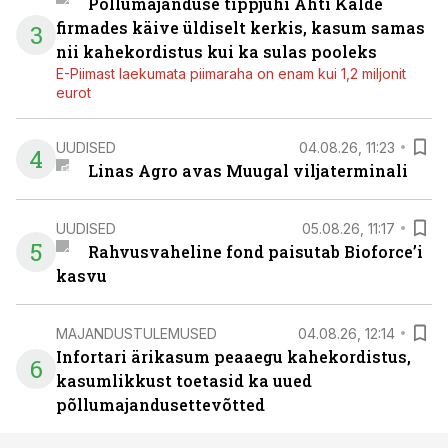
Põllumajanduse tippjuhi Ahti Kalde
firmades käive üldiselt kerkis, kasum samas
3
nii kahekordistus kui ka sulas pooleks
E-Piimast laekumata piimaraha on enam kui 1,2 miljonit
eurot
UUDISED
04.08.26, 11:23
4
Linas Agro avas Muugal viljaterminali
UUDISED
05.08.26, 11:17
5
Rahvusvaheline fond paisutab Bioforce’i
kasvu
MAJANDUSTULEMUSED
04.08.26, 12:14
Infortari ärikasum peaaegu kahekordistus,
6
kasumlikkust toetasid ka uued
põllumajandusettevõtted