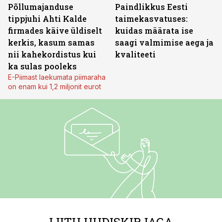
Põllumajanduse
Paindlikkus Eesti
tippjuhi Ahti Kalde
taimekasvatuses:
firmades käive üldiselt
kuidas määrata ise
kerkis, kasum samas
saagi valmimise aega ja
nii kahekordistus kui
kvaliteeti
ka sulas pooleks
E-Piimast laekumata piimaraha
on enam kui 1,2 miljonit eurot