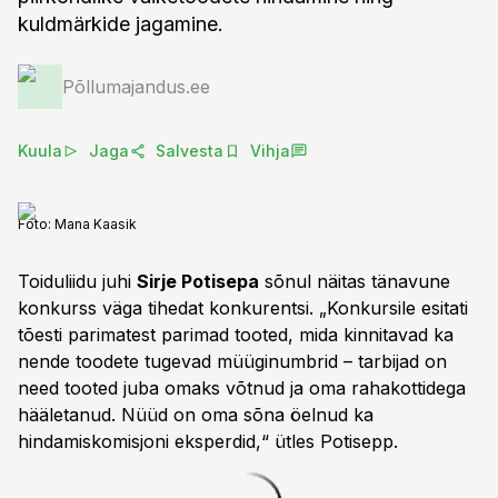
kuldmärkide jagamine.
Põllumajandus.ee
Kuula
Jaga
Salvesta
Vihja
Foto:
Mana Kaasik
Toiduliidu juhi
Sirje Potisepa
sõnul näitas tänavune
konkurss väga tihedat konkurentsi. „Konkursile esitati
tõesti parimatest parimad tooted, mida kinnitavad ka
nende toodete tugevad müüginumbrid – tarbijad on
need tooted juba omaks võtnud ja oma rahakottidega
hääletanud. Nüüd on oma sõna öelnud ka
hindamiskomisjoni eksperdid,“ ütles Potisepp.