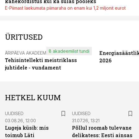
kahekordistus kui ka sulas pooleks
E-Piimast laekumata piimaraha on enam kui 1,2 miljonit eurot
ÜRITUSED
8 akadeemilist tundi
Energiasäästli
ÄRIPÄEVA AKADEEMIA
Tehisintellekti meistriklass
2026
juhtidele - vundament
HETKEL KUUM
UUDISED
UUDISED
03.08.26, 12:00
31.07.26, 13:21
Lugeja küsib: mis
Põllul roomab tulevane
toimub Läti
delikatess: Eesti ainsas