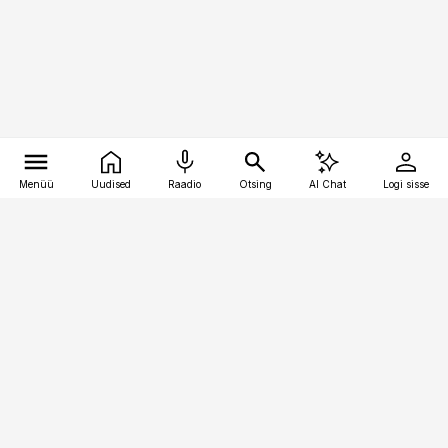
Menüü
Uudised
Raadio
Otsing
AI Chat
Logi sisse
Vana-Lõuna 39/1, 19094 Tallinn
(+372) 667 0111
pollumajandus@pollumajandus.ee
Telli
Reklaam
Firmast