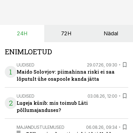
tootmisvõimsusi on lisandunud omajagu ning
päikeselistel tundidel tekib võrku suur ületootmine, mis
surub börsihinna madalaks või isegi negatiivseks.
Seetõttu on akusalvestid muutumas nii ehitus- kui ka
24H
72H
Nädal
põllumajandusettevõtete jaoks üheks olulisemaks
investeeringuks energialahendustes.
ENIMLOETUD
UUDISED
29.07.26, 09:30
1
Maido Solovjov: piimahinna riski ei saa
lõputult ühe osapoole kanda jätta
UUDISED
03.08.26, 12:00
2
Lugeja küsib: mis toimub Läti
põllumajanduses?
MAJANDUSTULEMUSED
06.08.26, 09:34