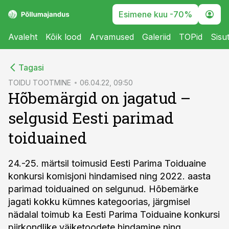
Esimene kuu -70%
Avaleht
Kõik lood
Arvamused
Galeriid
TOPid
Sisu
cebook
Tagasi
Twitter)
TOIDU TOOTMINE
06.04.22, 09:50
Hõbemärgid on jagatud –
kedIn
selgusid Eesti parimad
ail
toiduained
k
24.-25. märtsil toimusid Eesti Parima Toiduaine
konkursi komisjoni hindamised ning 2022. aasta
parimad toiduained on selgunud. Hõbemärke
jagati kokku kümnes kategoorias, järgmisel
nädalal toimub ka Eesti Parima Toiduaine konkursi
piirkondlike väiketoodete hindamine ning