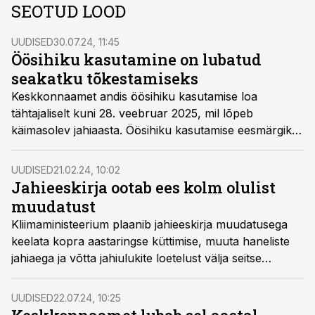
SEOTUD LOOD
UUDISED
30.07.24, 11:45
Öösihiku kasutamine on lubatud
seakatku tõkestamiseks
Keskkonnaamet andis öösihiku kasutamise loa
tähtajaliselt kuni 28. veebruar 2025, mil lõpeb
käimasolev jahiaasta. Öösihiku kasutamise eesmärgiks
on piirata metssigade arvukust sigade Aafrika katku
(SAK) leviku tõkestamiseks.
UUDISED
21.02.24, 10:02
Jahieeskirja ootab ees kolm olulist
muudatust
Kliimaministeerium plaanib jahieeskirja muudatusega
keelata kopra aastaringse küttimise, muuta haneliste
jahiaega ja võtta jahiulukite loetelust välja seitse
ohustatud ja kahaneva arvukusega linnuliiki.
UUDISED
22.07.24, 10:25