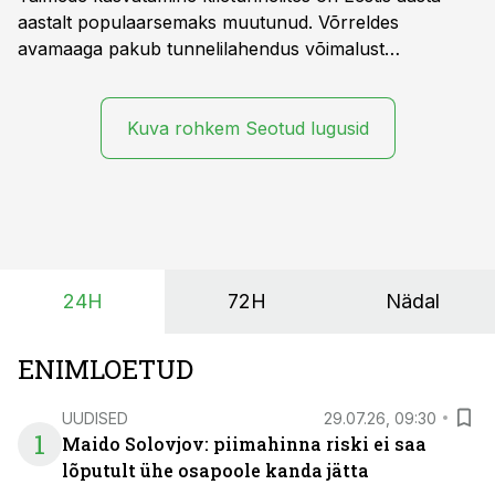
aastalt populaarsemaks muutunud. Võrreldes
avamaaga pakub tunnelilahendus võimalust
saagikoristuse algust kuni kahe nädala võrra
varasemaks tuua või hoopis hilisemaks lükata. Hästi
planeerides on tänu sellele võimalik saada ka saagi
Kuva rohkem Seotud lugusid
eest turul kõrgemat hinda.
24H
72H
Nädal
ENIMLOETUD
UUDISED
29.07.26, 09:30
1
Maido Solovjov: piimahinna riski ei saa
lõputult ühe osapoole kanda jätta