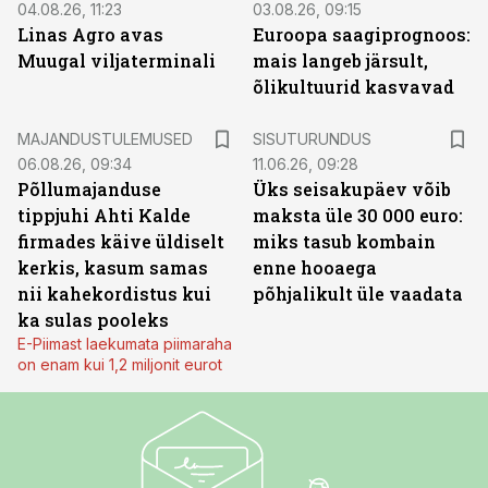
04.08.26, 11:23
03.08.26, 09:15
Linas Agro avas
Euroopa saagiprognoos:
Muugal viljaterminali
mais langeb järsult,
õlikultuurid kasvavad
ST
MAJANDUSTULEMUSED
SISUTURUNDUS
06.08.26, 09:34
11.06.26, 09:28
Põllumajanduse
Üks seisakupäev võib
tippjuhi Ahti Kalde
maksta üle 30 000 euro:
firmades käive üldiselt
miks tasub kombain
kerkis, kasum samas
enne hooaega
nii kahekordistus kui
põhjalikult üle vaadata
ka sulas pooleks
E-Piimast laekumata piimaraha
on enam kui 1,2 miljonit eurot