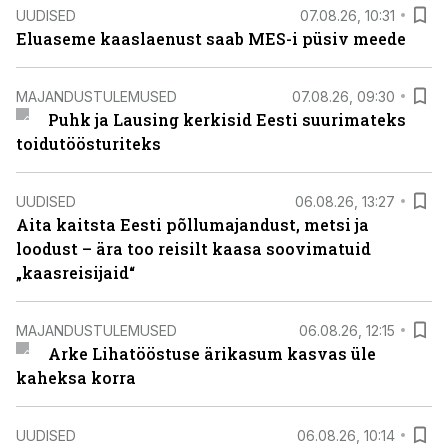
UUDISED
07.08.26, 10:31
Eluaseme kaaslaenust saab MES-i püsiv meede
MAJANDUSTULEMUSED
07.08.26, 09:30
Puhk ja Lausing kerkisid Eesti suurimateks
toidutöösturiteks
UUDISED
06.08.26, 13:27
Aita kaitsta Eesti põllumajandust, metsi ja
loodust – ära too reisilt kaasa soovimatuid
„kaasreisijaid“
MAJANDUSTULEMUSED
06.08.26, 12:15
Arke Lihatööstuse ärikasum kasvas üle
kaheksa korra
UUDISED
06.08.26, 10:14