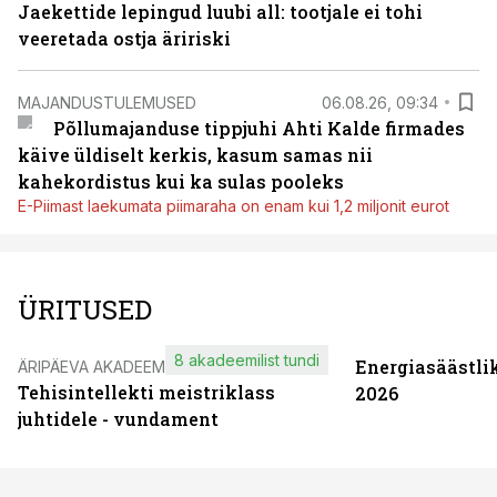
Jaekettide lepingud luubi all: tootjale ei tohi
veeretada ostja äririski
MAJANDUSTULEMUSED
06.08.26, 09:34
Põllumajanduse tippjuhi Ahti Kalde firmades
käive üldiselt kerkis, kasum samas nii
kahekordistus kui ka sulas pooleks
E-Piimast laekumata piimaraha on enam kui 1,2 miljonit eurot
ÜRITUSED
8 akadeemilist tundi
Energiasäästli
ÄRIPÄEVA AKADEEMIA
Tehisintellekti meistriklass
2026
juhtidele - vundament