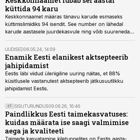
Keskkonnaamet lubab sel aastal
küttida 94 karu
Keskkonnaamet määras tänavu karude esmaseks
küttimislimiidiks 94 isendit. See number on lähedal
karude aastasele juurdekasvule ning võib suureneda
nuhtlusisendite arvelt kuni kaheksa võrra.
UUDISED
06.05.24, 14:09
Enamik Eesti elanikest aktsepteerib
jahipidamist
Eestis läbi viidud üleriigiline uuring näitas, et 88%
küsitlusele vastanutest aktsepteerib jätkusuutlikku
jahipidamist Eestis.
SISUTURUNDUS
09.06.26, 16:46
ST
Paindlikkus Eesti taimekasvatuses:
kuidas määrata ise saagi valmimise
aega ja kvaliteeti
Taimede kasvatamine kiletunnelites on Eestis aasta-