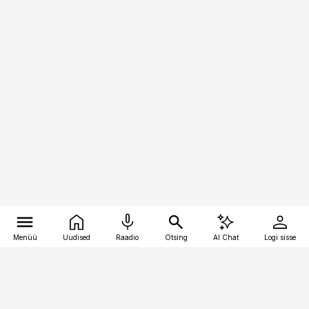
Menüü
Uudised
Raadio
Otsing
AI Chat
Logi sisse
Vana-Lõuna 39/1, 19094 Tallinn