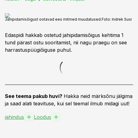
Jahipidamisõigust ootavad ees mitmed muudatused.
Foto:
Indrek Susi
Edaspidi hakkab ostetud jahipidamisõigus kehtima 1
tund pärast ostu sooritamist, nii nagu praegu on see
harrastuspüügiõiguse puhul.
See teema pakub huvi?
Hakka neid märksõnu jälgima
ja saad alati teavituse, kui sel teemal ilmub midagi uut!
jahindus
Loodus