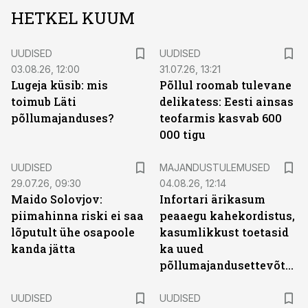
HETKEL KUUM
UUDISED
UUDISED
03.08.26, 12:00
31.07.26, 13:21
Lugeja küsib: mis
Põllul roomab tulevane
toimub Läti
delikatess: Eesti ainsas
põllumajanduses?
teofarmis kasvab 600
000 tigu
UUDISED
MAJANDUSTULEMUSED
29.07.26, 09:30
04.08.26, 12:14
Maido Solovjov:
Infortari ärikasum
piimahinna riski ei saa
peaaegu kahekordistus,
lõputult ühe osapoole
kasumlikkust toetasid
kanda jätta
ka uued
põllumajandusettevõtted
UUDISED
UUDISED