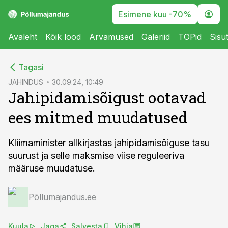
Esimene kuu -70%
Avaleht
Kõik lood
Arvamused
Galeriid
TOPid
Sisu
cebook
Tagasi
Twitter)
JAHINDUS
30.09.24, 10:49
Jahipidamisõigust ootavad
kedIn
ees mitmed muudatused
ail
k
Kliimaminister allkirjastas jahipidamisõiguse tasu
suurust ja selle maksmise viise reguleeriva
määruse muudatuse.
Põllumajandus.ee
Kuula
Jaga
Salvesta
Vihja