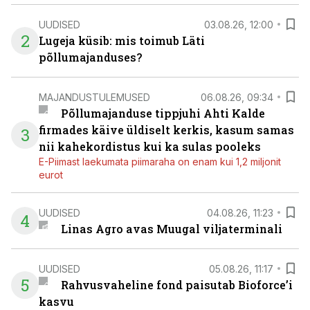
UUDISED
03.08.26, 12:00
2
Lugeja küsib: mis toimub Läti
põllumajanduses?
MAJANDUSTULEMUSED
06.08.26, 09:34
Põllumajanduse tippjuhi Ahti Kalde
firmades käive üldiselt kerkis, kasum samas
3
nii kahekordistus kui ka sulas pooleks
E-Piimast laekumata piimaraha on enam kui 1,2 miljonit
eurot
UUDISED
04.08.26, 11:23
4
Linas Agro avas Muugal viljaterminali
UUDISED
05.08.26, 11:17
5
Rahvusvaheline fond paisutab Bioforce’i
kasvu