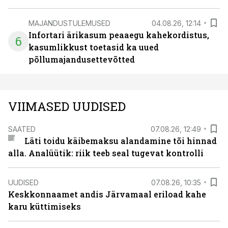
MAJANDUSTULEMUSED
04.08.26, 12:14
Infortari ärikasum peaaegu kahekordistus,
6
kasumlikkust toetasid ka uued
põllumajandusettevõtted
VIIMASED UUDISED
SAATED
07.08.26, 12:49
Läti toidu käibemaksu alandamine tõi hinnad
alla. Analüütik: riik teeb seal tugevat kontrolli
UUDISED
07.08.26, 10:35
Keskkonnaamet andis Järvamaal eriload kahe
karu küttimiseks