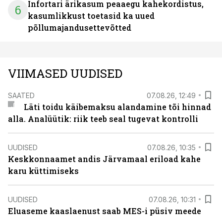
Infortari ärikasum peaaegu kahekordistus,
6
kasumlikkust toetasid ka uued
põllumajandusettevõtted
VIIMASED UUDISED
SAATED
07.08.26, 12:49
Läti toidu käibemaksu alandamine tõi hinnad
alla. Analüütik: riik teeb seal tugevat kontrolli
UUDISED
07.08.26, 10:35
Keskkonnaamet andis Järvamaal eriload kahe
karu küttimiseks
UUDISED
07.08.26, 10:31
Eluaseme kaaslaenust saab MES-i püsiv meede