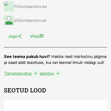
Põllumajandus.ee
põllumajandus.ee
Jaga
Vihja
See teema pakub huvi?
Hakka neid märksõnu jälgima
ja saad alati teavituse, kui sel teemal ilmub midagi uut!
Taimekasvatus
aiandus
SEOTUD LOOD
ST