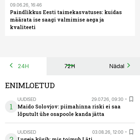
09.06.26, 16:46
Paindlikkus Eesti taimekasvatuses: kuidas
määrata ise saagi valmimise aega ja
kvaliteeti
24H
72H
Nädal
ENIMLOETUD
UUDISED
29.07.26, 09:30
1
Maido Solovjov: piimahinna riski ei saa
lõputult ühe osapoole kanda jätta
UUDISED
03.08.26, 12:00
2
Lugeja küsib: mis toimub Läti