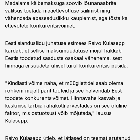
Madalama käibemaksuga soovib lõunanaabrite
valitsus toetada maaettevõtluse säilimist ning
vähendada ebaseaduslikku kauplemist, aga tõsta ka
ettevõtete konkurentsivõimet.
Eesti aiandusliidu juhatuse esimees Raivo Külasepp
kardab, et sellise maksumuudatuse mõjul hakkab
Eestis toodetud saaduste osakaal vähenema, sest
hinnaga ei suudeta ühisel turul konkurentsis püsida.
"Kindlasti võime näha, et müügilettidel saab olema
rohkem mujalt pärit tooteid ja see halvendab Eesti
toodete konkurentsivõimet. Hinnavahe kasvab ja
keskmise tarbija rahakotti arvestades on see oluline
faktor, mis ostuotsust võib mõjutada," lausus
Külasepp.
Raivo Külasepp ütleb, et lätlased on teemat arutanud