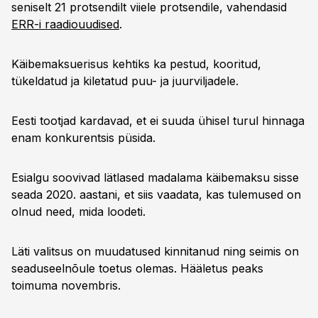
seniselt 21 protsendilt viiele protsendile, vahendasid
ERR-i raadiouudised
.
Käibemaksuerisus kehtiks ka pestud, kooritud,
tükeldatud ja kiletatud puu- ja juurviljadele.
Eesti tootjad kardavad, et ei suuda ühisel turul hinnaga
enam konkurentsis püsida.
Esialgu soovivad lätlased madalama käibemaksu sisse
seada 2020. aastani, et siis vaadata, kas tulemused on
olnud need, mida loodeti.
Läti valitsus on muudatused kinnitanud ning seimis on
seaduseelnõule toetus olemas. Hääletus peaks
toimuma novembris.