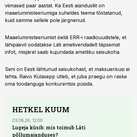
viimased paar aastat. Ka Eesti aiandusliit on
maaeluministeeriumiga suheldes teema tõstatanud,
kuid samme sellele pole järgnenud.
Maaeluministeeriumist öeldi ERR-i raadiouudistele, et
lähipäevil oodatakse Läti ametivendadelt täpsemat
infot, misjärel saab kujundada ametliku seisukoha.
Seni on Eesti lähtunud seisukohast, et maksuerisusi ei
tehta. Raivo Külasepp ütleb, et juba praegu on raske
oma toodanguga konkurentsis püsida.
HETKEL KUUM
03.08.26, 12:00
29.07
Lugeja küsib: mis toimub Läti
Maid
põllumajanduses?
lõpu