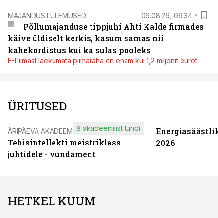
MAJANDUSTULEMUSED
06.08.26, 09:34
Põllumajanduse tippjuhi Ahti Kalde firmades
käive üldiselt kerkis, kasum samas nii
kahekordistus kui ka sulas pooleks
E-Piimast laekumata piimaraha on enam kui 1,2 miljonit eurot
ÜRITUSED
8 akadeemilist tundi
Energiasäästli
ÄRIPÄEVA AKADEEMIA
Tehisintellekti meistriklass
2026
juhtidele - vundament
HETKEL KUUM