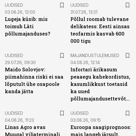
UUDISED
UUDISED
03.08.26, 12:00
31.07.26, 13:21
Lugeja küsib: mis
Põllul roomab tulevane
toimub Läti
delikatess: Eesti ainsas
põllumajanduses?
teofarmis kasvab 600
000 tigu
UUDISED
MAJANDUSTULEMUSED
29.07.26, 09:30
04.08.26, 12:14
Maido Solovjov:
Infortari ärikasum
piimahinna riski ei saa
peaaegu kahekordistus,
lõputult ühe osapoole
kasumlikkust toetasid
kanda jätta
ka uued
põllumajandusettevõtted
UUDISED
UUDISED
04.08.26, 11:23
03.08.26, 09:15
Linas Agro avas
Euroopa saagiprognoos:
Muugal viljaterminali
mais langeb järsult,