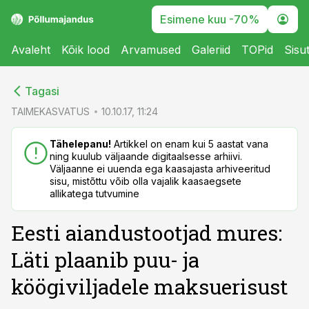
Esimene kuu -70%
Avaleht
Kõik lood
Arvamused
Galeriid
TOPid
Sisu
cebook
cebook
Tagasi
Twitter)
Twitter)
TAIMEKASVATUS
10.10.17, 11:24
kedIn
kedIn
Tähelepanu!
Artikkel on enam kui 5 aastat vana
ning kuulub väljaande digitaalsesse arhiivi.
ail
ail
Väljaanne ei uuenda ega kaasajasta arhiveeritud
sisu, mistõttu võib olla vajalik kaasaegsete
k
k
allikatega tutvumine
Eesti aiandustootjad mures:
Läti plaanib puu- ja
köögiviljadele maksuerisust