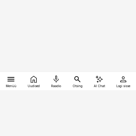
Menüü
Uudised
Raadio
Otsing
AI Chat
Logi sisse
Vana-Lõuna 39/1, 19094 Tallinn
(+372) 667 0111
pollumajandus@pollumajandus.ee