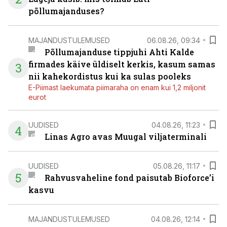
põllumajanduses?
MAJANDUSTULEMUSED
06.08.26, 09:34
Põllumajanduse tippjuhi Ahti Kalde
firmades käive üldiselt kerkis, kasum samas
3
nii kahekordistus kui ka sulas pooleks
E-Piimast laekumata piimaraha on enam kui 1,2 miljonit
eurot
UUDISED
04.08.26, 11:23
4
Linas Agro avas Muugal viljaterminali
UUDISED
05.08.26, 11:17
5
Rahvusvaheline fond paisutab Bioforce’i
kasvu
MAJANDUSTULEMUSED
04.08.26, 12:14