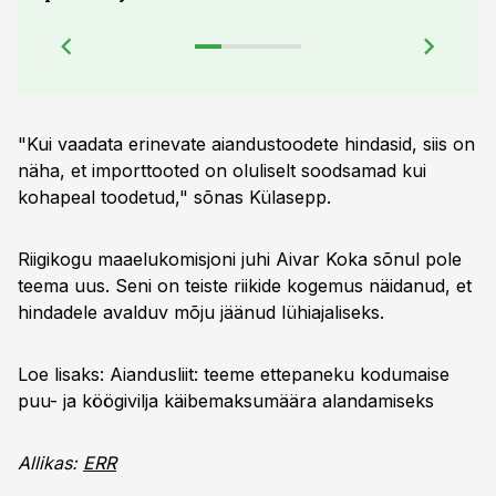
"Kui vaadata erinevate aiandustoodete hindasid, siis on
näha, et importtooted on oluliselt soodsamad kui
kohapeal toodetud," sõnas Külasepp.
Riigikogu maaelukomisjoni juhi Aivar Koka sõnul pole
teema uus. Seni on teiste riikide kogemus näidanud, et
hindadele avalduv mõju jäänud lühiajaliseks.
Loe lisaks:
Aiandusliit: teeme ettepaneku kodumaise
puu- ja köögivilja käibemaksumäära alandamiseks
Allikas:
ERR