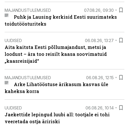
MAJANDUSTULEMUSED
07.08.26, 09:30
Puhk ja Lausing kerkisid Eesti suurimateks
toidutöösturiteks
UUDISED
06.08.26, 13:27
Aita kaitsta Eesti põllumajandust, metsi ja
loodust – ära too reisilt kaasa soovimatuid
„kaasreisijaid“
MAJANDUSTULEMUSED
06.08.26, 12:15
Arke Lihatööstuse ärikasum kasvas üle
kaheksa korra
UUDISED
06.08.26, 10:14
Jaekettide lepingud luubi all: tootjale ei tohi
veeretada ostja äririski