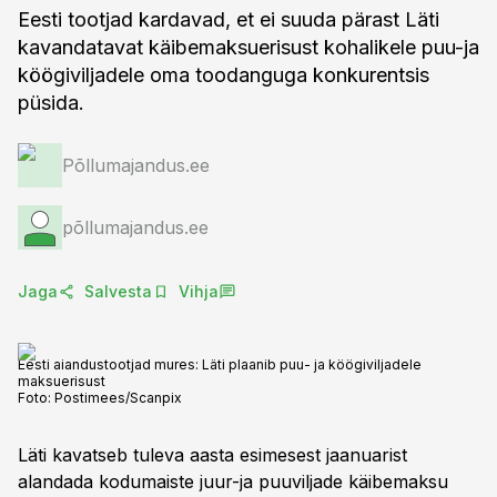
Eesti tootjad kardavad, et ei suuda pärast Läti
kavandatavat käibemaksuerisust kohalikele puu-ja
köögiviljadele oma toodanguga konkurentsis
püsida.
Põllumajandus.ee
põllumajandus.ee
Jaga
Salvesta
Vihja
Eesti aiandustootjad mures: Läti plaanib puu- ja köögiviljadele
maksuerisust
Foto:
Postimees/Scanpix
Läti kavatseb tuleva aasta esimesest jaanuarist
alandada kodumaiste juur-ja puuviljade käibemaksu