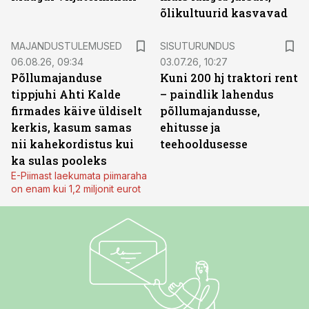
õlikultuurid kasvavad
ST
MAJANDUSTULEMUSED
SISUTURUNDUS
06.08.26, 09:34
03.07.26, 10:27
Põllumajanduse
Kuni 200 hj traktori rent
tippjuhi Ahti Kalde
– paindlik lahendus
firmades käive üldiselt
põllumajandusse,
kerkis, kasum samas
ehitusse ja
nii kahekordistus kui
teehooldusesse
ka sulas pooleks
E-Piimast laekumata piimaraha
on enam kui 1,2 miljonit eurot