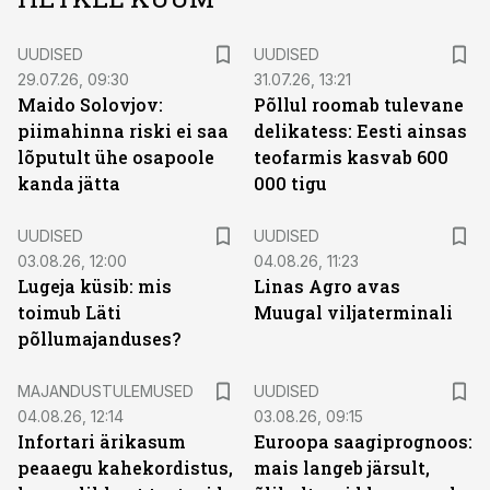
UUDISED
UUDISED
29.07.26, 09:30
31.07.26, 13:21
Maido Solovjov:
Põllul roomab tulevane
piimahinna riski ei saa
delikatess: Eesti ainsas
lõputult ühe osapoole
teofarmis kasvab 600
kanda jätta
000 tigu
UUDISED
UUDISED
03.08.26, 12:00
04.08.26, 11:23
Lugeja küsib: mis
Linas Agro avas
toimub Läti
Muugal viljaterminali
põllumajanduses?
MAJANDUSTULEMUSED
UUDISED
04.08.26, 12:14
03.08.26, 09:15
Infortari ärikasum
Euroopa saagiprognoos:
peaaegu kahekordistus,
mais langeb järsult,