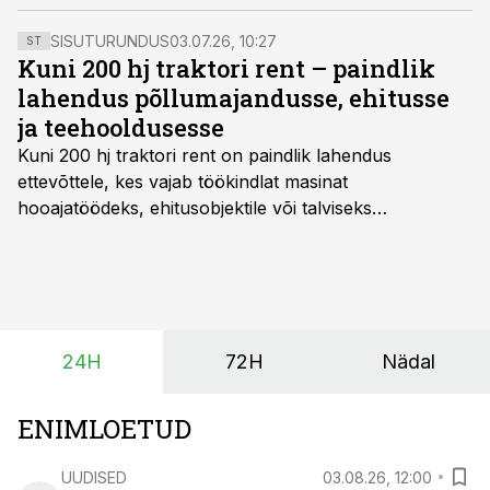
põllumajanduses üks kõrgemaid. EGGO kaubamärgi
tähe all tegutseva tööstuse juht toob näiteks, et
SISUTURUNDUS
03.07.26, 10:27
ST
praeguse elektri- ja gaasihinna mõju on
Kuni 200 hj traktori rent – paindlik
söödakuludega võrreldes nende tegevuse puhul
lahendus põllumajandusse, ehitusse
marginaalne.
ja teehooldusesse
Kuni 200 hj traktori rent
on paindlik lahendus
ettevõttele, kes vajab töökindlat masinat
hooajatöödeks, ehitusobjektile või talviseks
lumetõrjeks. Renditraktor kuni 200 hj aitab katta
hooajalisi töötippe, ootamatuid lisatöid või asendada
ajutiselt rivist välja langenud tehnikat, ja seda ilma suuri
investeeringuid tegemata. Baltic Agro masinarent tagab
vajaliku traktori ja lisavarustuse just siis, kui töömaht
24H
72H
Nädal
on suurim ning iga töötund on oluline.
ENIMLOETUD
UUDISED
03.08.26, 12:00