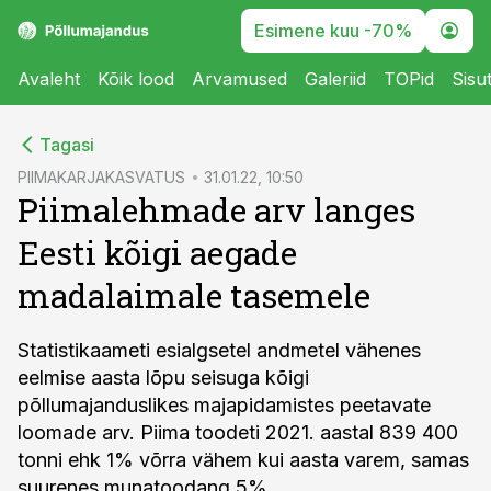
Esimene kuu -70%
Avaleht
Kõik lood
Arvamused
Galeriid
TOPid
Sisu
cebook
Tagasi
Twitter)
PIIMAKARJAKASVATUS
31.01.22, 10:50
Piimalehmade arv langes
kedIn
Eesti kõigi aegade
ail
madalaimale tasemele
k
Statistikaameti esialgsetel andmetel vähenes
eelmise aasta lõpu seisuga kõigi
põllumajanduslikes majapidamistes peetavate
loomade arv. Piima toodeti 2021. aastal 839 400
tonni ehk 1% võrra vähem kui aasta varem, samas
suurenes munatoodang 5%.