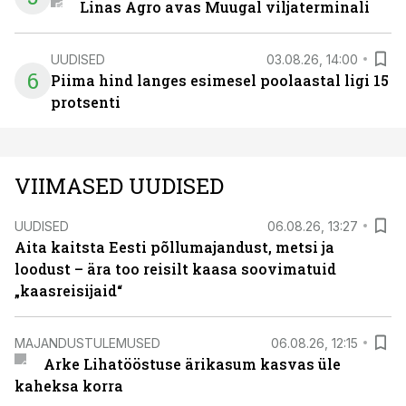
Linas Agro avas Muugal viljaterminali
UUDISED
03.08.26, 14:00
6
Piima hind langes esimesel poolaastal ligi 15
protsenti
VIIMASED UUDISED
UUDISED
06.08.26, 13:27
Aita kaitsta Eesti põllumajandust, metsi ja
loodust – ära too reisilt kaasa soovimatuid
„kaasreisijaid“
MAJANDUSTULEMUSED
06.08.26, 12:15
Arke Lihatööstuse ärikasum kasvas üle
kaheksa korra