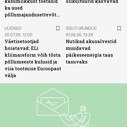
kasumlikkust toetasid
õlikultuurid kasvavad
ka uued
põllumajandusettevõtted
ST
UUDISED
SISUTURUNDUS
30.07.26, 12:00
01.06.26, 13:29
Väetisetootjad
Nutikad akusalvestid
hoiatavad: ELi
muudavad
kliimareform võib tõsta
päikeseenergia taas
põllumeeste kulusid ja
tasuvaks
viia tootmise Euroopast
välja