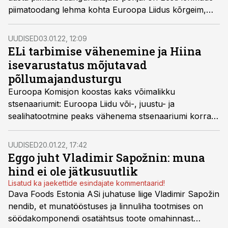
piimatoodang lehma kohta Euroopa Liidus kõrgeim,
vahendab Eesti Tõuloomakasvatajate Ühistu.
UUDISED
03.01.22, 12:09
ELi tarbimise vähenemine ja Hiina
isevarustatus mõjutavad
põllumajandusturgu
Euroopa Komisjon koostas kaks võimalikku
stsenaariumit: Euroopa Liidu või-, juustu- ja
sealihatootmine peaks vähenema stsenaariumi korral,
kus rasvarikaste toodete kogutarbimine ELis väheneb.
Eksport kompenseerib osa ELi kaotatud tarbimisest.
UUDISED
20.01.22, 17:42
Stsenaariumi korral, kus Hiina saavutab liha- ja
Eggo juht Vladimir Sapožnin: muna
piimatoodetega isevarustatuse, mõjutab see enim ELi
hind ei ole jätkusuutlik
sealiha, mis toob kaasa tootmise ja hindade languse.
Lisatud ka jaekettide esindajate kommentaarid!
Madalamad siseturu hinnad toovad kaasa tarbimise
Dava Foods Estonia ASi juhatuse liige Vladimir Sapožin
kasvu.
nendib, et munatööstuses ja linnuliha tootmises on
söödakomponendi osatähtsus toote omahinnast