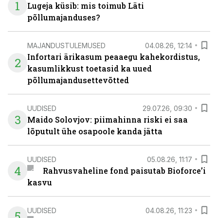
1
Lugeja küsib: mis toimub Läti
põllumajanduses?
MAJANDUSTULEMUSED
04.08.26, 12:14
Infortari ärikasum peaaegu kahekordistus,
2
kasumlikkust toetasid ka uued
põllumajandusettevõtted
UUDISED
29.07.26, 09:30
3
Maido Solovjov: piimahinna riski ei saa
lõputult ühe osapoole kanda jätta
UUDISED
05.08.26, 11:17
4
Rahvusvaheline fond paisutab Bioforce’i
kasvu
UUDISED
04.08.26, 11:23
5