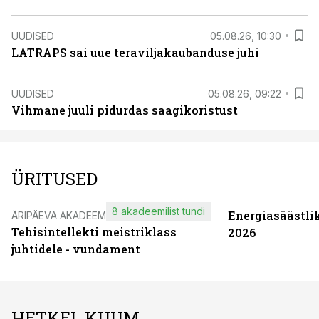
UUDISED
05.08.26, 10:30
LATRAPS sai uue teraviljakaubanduse juhi
UUDISED
05.08.26, 09:22
Vihmane juuli pidurdas saagikoristust
ÜRITUSED
8 akadeemilist tundi
Energiasäästli
ÄRIPÄEVA AKADEEMIA
Tehisintellekti meistriklass
2026
juhtidele - vundament
HETKEL KUUM