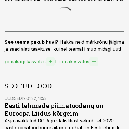
See teema pakub huvi?
Hakka neid märksõnu jälgima
ja saad alati teavituse, kui sel teemal ilmub midagi uut!
piimakarjakasvatus
Loomakasvatus
SEOTUD LOOD
UUDISED
12.01.22, 11:53
Eesti lehmade piimatoodang on
Euroopa Liidus kõrgeim
Äsja avaldatud DG Agri statistikast selgub, et 2020.
aasta piimatoodangunäitajate põhjal on Eesti lehmade