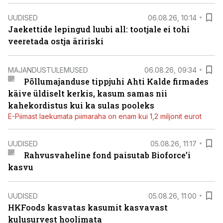
UUDISED
06.08.26, 10:14
Jaekettide lepingud luubi all: tootjale ei tohi
veeretada ostja äririski
MAJANDUSTULEMUSED
06.08.26, 09:34
Põllumajanduse tippjuhi Ahti Kalde firmades
käive üldiselt kerkis, kasum samas nii
kahekordistus kui ka sulas pooleks
E-Piimast laekumata piimaraha on enam kui 1,2 miljonit eurot
UUDISED
05.08.26, 11:17
Rahvusvaheline fond paisutab Bioforce’i
kasvu
UUDISED
05.08.26, 11:00
HKFoods kasvatas kasumit kasvavast
kulusurvest hoolimata