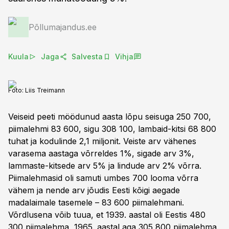
Põllumajandus.ee
Kuula
Jaga
Salvesta
Vihja
Foto:
Liis Treimann
Veiseid peeti möödunud aasta lõpu seisuga 250 700,
piimalehmi 83 600, sigu 308 100, lambaid-kitsi 68 800
tuhat ja kodulinde 2,1 miljonit. Veiste arv vähenes
varasema aastaga võrreldes 1%, sigade arv 3%,
lammaste-kitsede arv 5% ja lindude arv 2% võrra.
Piimalehmasid oli samuti umbes 700 looma võrra
vähem ja nende arv jõudis Eesti kõigi aegade
madalaimale tasemele – 83 600 piimalehmani.
Võrdlusena võib tuua, et 1939. aastal oli Eestis 480
300 piimalehma, 1965. aastal aga 305 800 piimalehma.