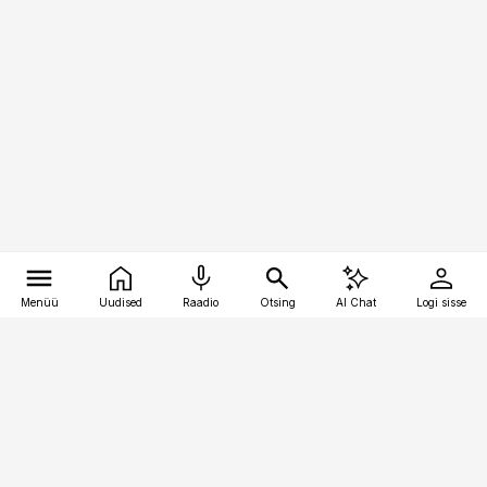
Menüü
Uudised
Raadio
Otsing
AI Chat
Logi sisse
Vana-Lõuna 39/1, 19094 Tallinn
(+372) 667 0111
pollumajandus@pollumajandus.ee